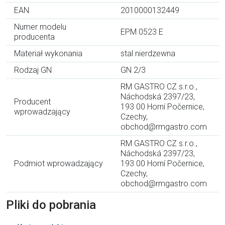
EAN
2010000132449
Numer modelu
EPM 0523 E
producenta
Materiał wykonania
stal nierdzewna
Rodzaj GN
GN 2/3
RM GASTRO CZ s.r.o.,
Náchodská 2397/23,
Producent
193 00 Horní Počernice,
wprowadzający
Czechy,
obchod@rmgastro.com
RM GASTRO CZ s.r.o.,
Náchodská 2397/23,
Podmiot wprowadzający
193 00 Horní Počernice,
Czechy,
obchod@rmgastro.com
Pliki do pobrania