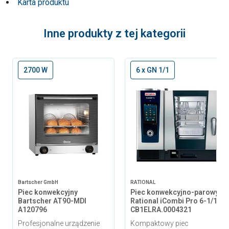
Karta produktu
Inne produkty z tej kategorii
2700 W
6 x GN 1/1
Bartscher GmbH
RATIONAL
Piec konwekcyjny
Piec konwekcyjno-parowy
Bartscher AT90-MDI
Rational iCombi Pro 6-1/1
A120796
CB1ELRA.0004321
Profesjonalne urządzenie
Kompaktowy piec