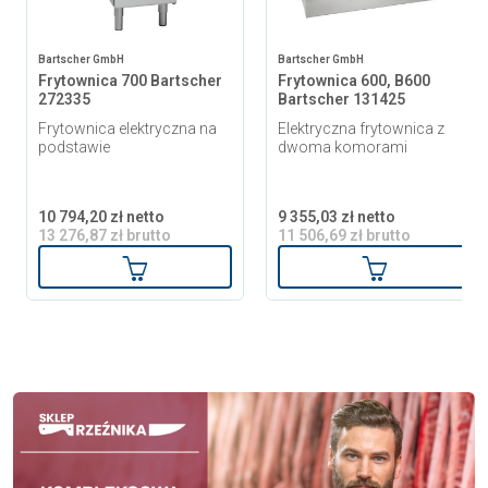
Bartscher GmbH
Bartscher GmbH
Frytownica 700 Bartscher
Frytownica 600, B600
272335
Bartscher 131425
Frytownica elektryczna na
Elektryczna frytownica z
podstawie
dwoma komorami
10 794,20 zł netto
9 355,03 zł netto
13 276,87 zł brutto
11 506,69 zł brutto
Dodaj do koszyka
Dodaj do ko