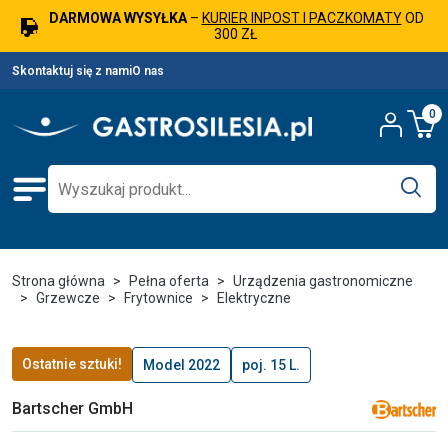
DARMOWA WYSYŁKA
–
KURIER INPOST I PACZKOMATY
OD
300 ZŁ
Skontaktuj się z nami
O nas
0
Strona główna
Pełna oferta
Urządzenia gastronomiczne
Grzewcze
Frytownice
Elektryczne
Ostatnie sztuki!
Model 2022
poj. 15 L.
Bartscher GmbH