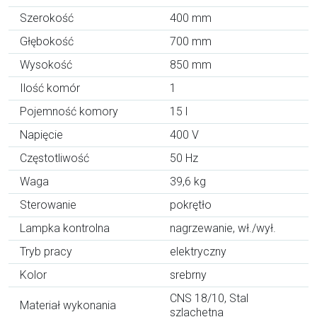
Szerokość
400 mm
Głębokość
700 mm
Wysokość
850 mm
Ilość komór
1
Pojemność komory
15 l
Napięcie
400 V
Częstotliwość
50 Hz
Waga
39,6 kg
Sterowanie
pokrętło
Lampka kontrolna
nagrzewanie, wł./wył.
Tryb pracy
elektryczny
Kolor
srebrny
CNS 18/10, Stal
Materiał wykonania
szlachetna