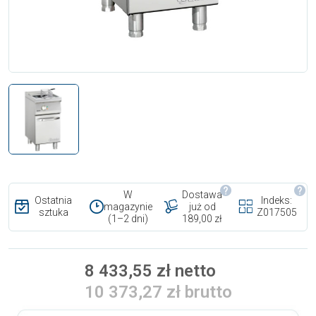
W
Dostawa
Ostatnia
Indeks:
magazynie
już od
sztuka
Z017505
(1–2 dni)
189,00 zł
8 433,55 zł netto
10 373,27 zł brutto