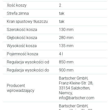
Ilość koszy
2
Strefa zimna
tak
Kran spustowy tłuszczu
tak
Szerokość kosza
130 mm
Głębokość kosza
280 mm
Wysokość kosza
135 mm
Pojemność kosza
4 l
Regulacja wysokości od
850 mm
Regulacja wysokości do
900 mm
Bartscher GmbH,
Franz-Kleine-Str. 28,
Producent
33154 Salzkotten,
wprowadzający
Niemcy,
info@bartscher.com
Bartscher GmbH,