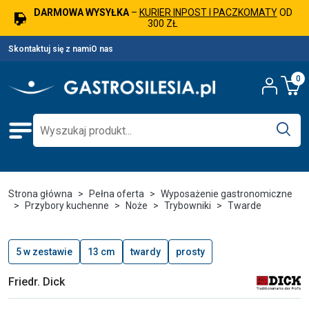
DARMOWA WYSYŁKA
–
KURIER INPOST I PACZKOMATY
OD
300 ZŁ
Skontaktuj się z nami
O nas
0
Strona główna
Pełna oferta
Wyposażenie gastronomiczne
Przybory kuchenne
Noże
Trybowniki
Twarde
5 w zestawie
13 cm
twardy
prosty
Friedr. Dick