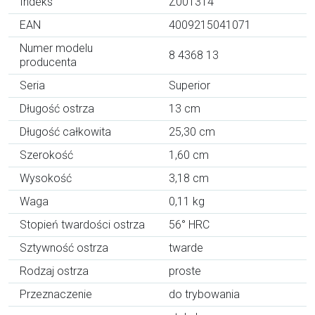
Indeks
Z001314
EAN
4009215041071
Numer modelu
8 4368 13
producenta
Seria
Superior
Długość ostrza
13 cm
Długość całkowita
25,30 cm
Szerokość
1,60 cm
Wysokość
3,18 cm
Waga
0,11 kg
Stopień twardości ostrza
56° HRC
Sztywność ostrza
twarde
Rodzaj ostrza
proste
Przeznaczenie
do trybowania