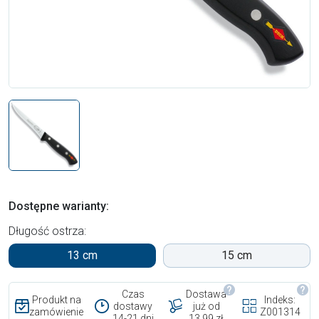
Dostępne warianty:
Długość ostrza:
13 cm
15 cm
Czas
Dostawa
Produkt na
Indeks:
dostawy
już od
zamówienie
Z001314
14-21 dni
13,99 zł