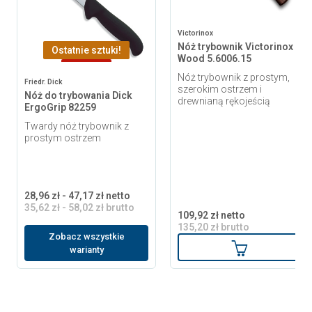
Victorinox
Nóż trybownik Victorinox
Ostatnie sztuki!
Wood 5.6006.15
-1,44 zł
Nóż trybownik z prostym,
Friedr. Dick
szerokim ostrzem i
Nóż do trybowania Dick
drewnianą rękojeścią
ErgoGrip 82259
Twardy nóż trybownik z
prostym ostrzem
28,96 zł - 47,17 zł netto
35,62 zł - 58,02 zł brutto
109,92 zł netto
135,20 zł brutto
Zobacz wszystkie
Dodaj do ko
warianty