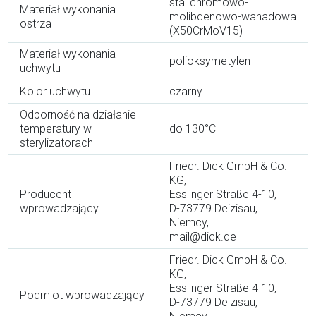
stal chromowo-
Materiał wykonania
molibdenowo-wanadowa
ostrza
(X50CrMoV15)
Materiał wykonania
polioksymetylen
uchwytu
Kolor uchwytu
czarny
Odporność na działanie
temperatury w
do 130°C
sterylizatorach
Friedr. Dick GmbH & Co.
KG,
Producent
Esslinger Straße 4-10,
wprowadzający
D-73779 Deizisau,
Niemcy,
mail@dick.de
Friedr. Dick GmbH & Co.
KG,
Esslinger Straße 4-10,
Podmiot wprowadzający
D-73779 Deizisau,