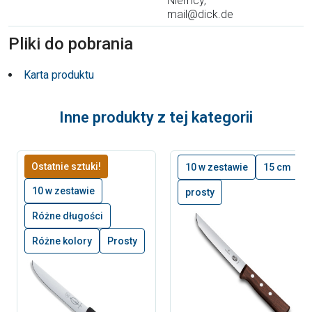
Niemcy,
mail@dick.de
Pliki do pobrania
Karta produktu
Inne produkty z tej kategorii
Ostatnie sztuki!
10 w zestawie
15 cm
10 w zestawie
prosty
Różne długości
Różne kolory
Prosty