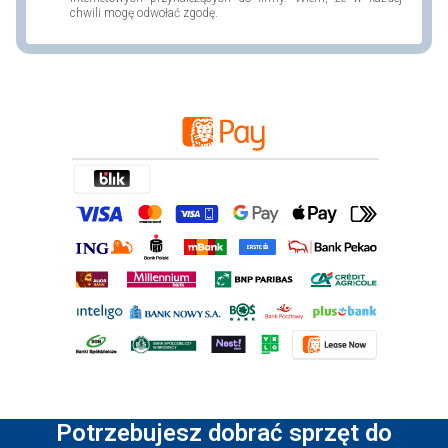
chwili mogę odwołać zgodę.
Potrzebujesz dobrać sprzęt do