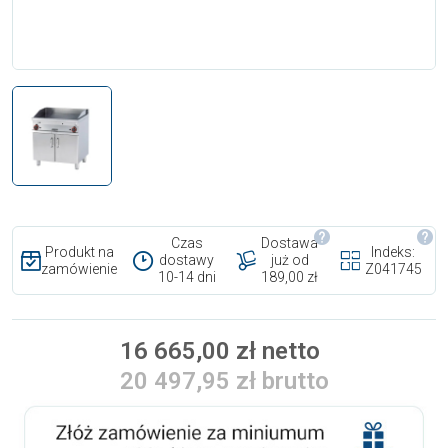
Czas
Dostawa
Produkt na
Indeks:
dostawy
już od
zamówienie
Z041745
10-14 dni
189,00 zł
16 665,00 zł netto
20 497,95 zł brutto