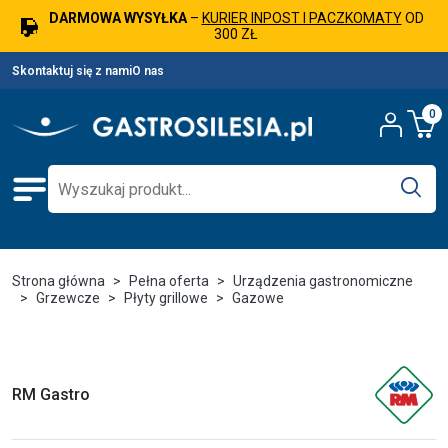
DARMOWA WYSYŁKA
–
KURIER INPOST I PACZKOMATY
OD
300 ZŁ
Skontaktuj się z nami
O nas
0
Strona główna
Pełna oferta
Urządzenia gastronomiczne
Grzewcze
Płyty grillowe
Gazowe
RM Gastro