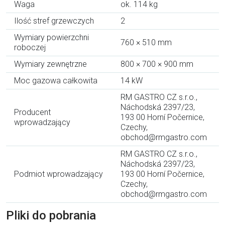
Waga
ok. 114 kg
Ilość stref grzewczych
2
Wymiary powierzchni
760 × 510 mm
roboczej
Wymiary zewnętrzne
800 × 700 × 900 mm
Moc gazowa całkowita
14 kW
RM GASTRO CZ s.r.o.,
Náchodská 2397/23,
Producent
193 00 Horní Počernice,
wprowadzający
Czechy,
obchod@rmgastro.com
RM GASTRO CZ s.r.o.,
Náchodská 2397/23,
Podmiot wprowadzający
193 00 Horní Počernice,
Czechy,
obchod@rmgastro.com
Pliki do pobrania