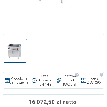
Czas
Dostawa
Produkt na
Indeks:
dostawy
już od
zamówienie
Z081295
10-14 dni
189,00 zł
16 072,50 zł netto