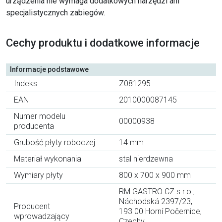
urządzenia nie wymaga dodatkowych narzędzi ani
specjalistycznych zabiegów.
Cechy produktu i dodatkowe informacje
Informacje podstawowe
Indeks
Z081295
EAN
2010000087145
Numer modelu
00000938
producenta
Grubość płyty roboczej
14 mm
Materiał wykonania
stal nierdzewna
Wymiary płyty
800 x 700 x 900 mm
RM GASTRO CZ s.r.o.,
Náchodská 2397/23,
Producent
193 00 Horní Počernice,
wprowadzający
Czechy,