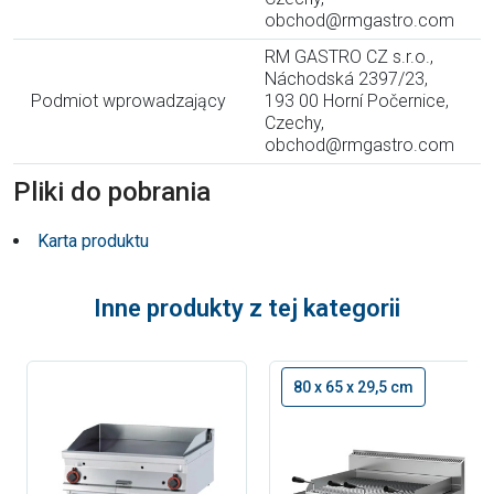
obchod@rmgastro.com
RM GASTRO CZ s.r.o.,
Náchodská 2397/23,
Podmiot wprowadzający
193 00 Horní Počernice,
Czechy,
obchod@rmgastro.com
Pliki do pobrania
Karta produktu
Inne produkty z tej kategorii
80 x 65 x 29,5 cm