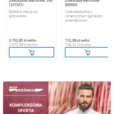
Snackpoint Bartscher 200
czekolady Bartscher
(107301)
900005
Mobilna stacja do
Czekoladziarka z
gotowania
ceramicznym garnkiem
wewnętrznym
5 752,83 zł netto
112,38 zł netto
7 075,98 zł brutto
138,23 zł brutto
Dodaj do koszyka
Dodaj do ko