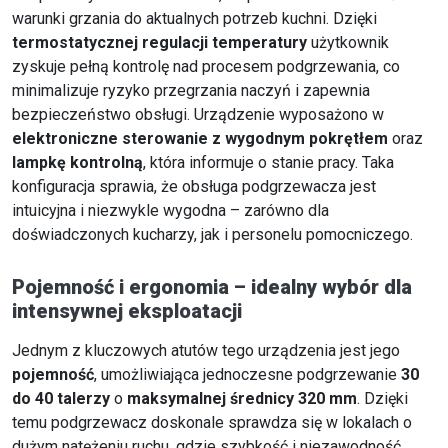
warunki grzania do aktualnych potrzeb kuchni. Dzięki
termostatycznej regulacji temperatury
użytkownik
zyskuje pełną kontrolę nad procesem podgrzewania, co
minimalizuje ryzyko przegrzania naczyń i zapewnia
bezpieczeństwo obsługi. Urządzenie wyposażono w
elektroniczne sterowanie z wygodnym pokrętłem
oraz
lampkę kontrolną
, która informuje o stanie pracy. Taka
konfiguracja sprawia, że obsługa podgrzewacza jest
intuicyjna i niezwykle wygodna – zarówno dla
doświadczonych kucharzy, jak i personelu pomocniczego.
Pojemność i ergonomia – idealny wybór dla
intensywnej eksploatacji
Jednym z kluczowych atutów tego urządzenia jest jego
pojemność
, umożliwiająca jednoczesne podgrzewanie
30
do 40 talerzy
o
maksymalnej średnicy 320 mm
. Dzięki
temu podgrzewacz doskonale sprawdza się w lokalach o
dużym natężeniu ruchu, gdzie szybkość i niezawodność