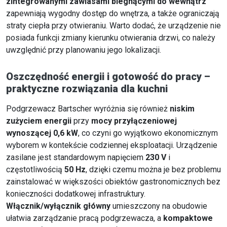
zintegrowanymi zawiasami biegnącymi do wewnątrz
zapewniają wygodny dostęp do wnętrza, a także ograniczają
straty ciepła przy otwieraniu. Warto dodać, że urządzenie nie
posiada funkcji zmiany kierunku otwierania drzwi, co należy
uwzględnić przy planowaniu jego lokalizacji.
Oszczędność energii i gotowość do pracy –
praktyczne rozwiązania dla kuchni
Podgrzewacz Bartscher wyróżnia się również
niskim
zużyciem energii
przy
mocy przyłączeniowej
wynoszącej 0,6 kW
, co czyni go wyjątkowo ekonomicznym
wyborem w kontekście codziennej eksploatacji. Urządzenie
zasilane jest standardowym napięciem
230 V
i
częstotliwością
50 Hz
, dzięki czemu można je bez problemu
zainstalować w większości obiektów gastronomicznych bez
konieczności dodatkowej infrastruktury.
Włącznik/wyłącznik główny
umieszczony na obudowie
ułatwia zarządzanie pracą podgrzewacza, a
kompaktowe