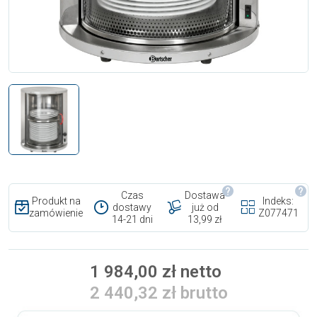
Czas
Dostawa
Produkt na
Indeks:
dostawy
już od
zamówienie
Z077471
14-21 dni
13,99 zł
1 984,00 zł netto
2 440,32 zł brutto