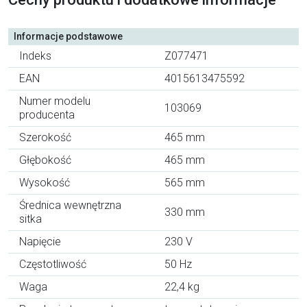
Informacje podstawowe
Indeks
Z077471
EAN
4015613475592
Numer modelu
103069
producenta
Szerokość
465 mm
Głębokość
465 mm
Wysokość
565 mm
Średnica wewnętrzna
330 mm
sitka
Napięcie
230 V
Częstotliwość
50 Hz
Waga
22,4 kg