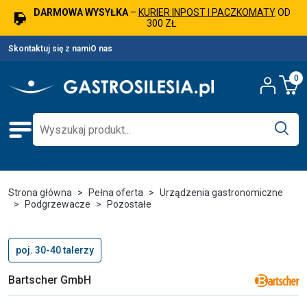
DARMOWA WYSYŁKA
–
KURIER INPOST I PACZKOMATY
OD
300 ZŁ
Skontaktuj się z nami
O nas
0
Strona główna
Pełna oferta
Urządzenia gastronomiczne
Podgrzewacze
Pozostałe
poj. 30-40 talerzy
Bartscher GmbH