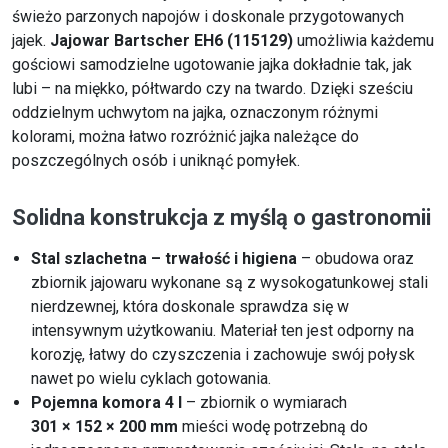
świeżo parzonych napojów i doskonale przygotowanych
jajek.
Jajowar Bartscher EH6 (115129)
umożliwia każdemu
gościowi samodzielne ugotowanie jajka dokładnie tak, jak
lubi – na miękko, półtwardo czy na twardo. Dzięki sześciu
oddzielnym uchwytom na jajka, oznaczonym różnymi
kolorami, można łatwo rozróżnić jajka należące do
poszczególnych osób i uniknąć pomyłek.
Solidna konstrukcja z myślą o gastronomii
Stal szlachetna – trwałość i higiena
– obudowa oraz
zbiornik jajowaru wykonane są z wysokogatunkowej stali
nierdzewnej, która doskonale sprawdza się w
intensywnym użytkowaniu. Materiał ten jest odporny na
korozję, łatwy do czyszczenia i zachowuje swój połysk
nawet po wielu cyklach gotowania.
Pojemna komora 4 l
– zbiornik o wymiarach
301 × 152 × 200 mm
mieści wodę potrzebną do