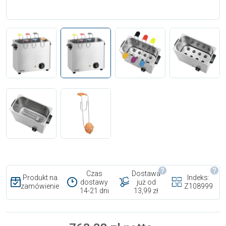
Czas
Dostawa
Produkt na
Indeks:
dostawy
już od
zamówienie
Z108999
14-21 dni
13,99 zł