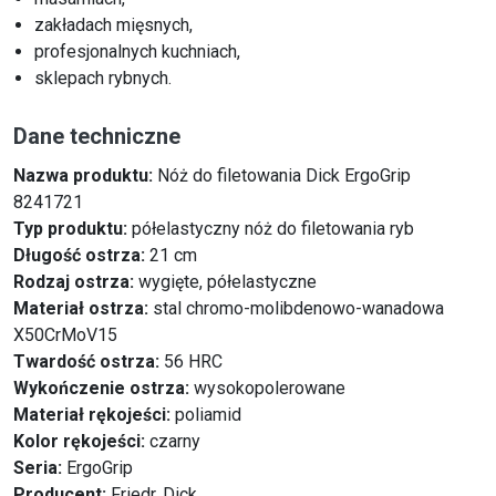
zakładach mięsnych,
profesjonalnych kuchniach,
sklepach rybnych.
Dane techniczne
Nazwa produktu:
Nóż do filetowania Dick ErgoGrip
8241721
Typ produktu:
półelastyczny nóż do filetowania ryb
Długość ostrza:
21 cm
Rodzaj ostrza:
wygięte, półelastyczne
Materiał ostrza:
stal chromo-molibdenowo-wanadowa
X50CrMoV15
Twardość ostrza:
56 HRC
Wykończenie ostrza:
wysokopolerowane
Materiał rękojeści:
poliamid
Kolor rękojeści:
czarny
Seria:
ErgoGrip
Producent:
Friedr. Dick