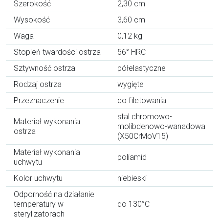
Szerokość
2,30 cm
Wysokość
3,60 cm
Waga
0,12 kg
Stopień twardości ostrza
56° HRC
Sztywność ostrza
półelastyczne
Rodzaj ostrza
wygięte
Przeznaczenie
do filetowania
stal chromowo-
Materiał wykonania
molibdenowo-wanadowa
ostrza
(X50CrMoV15)
Materiał wykonania
poliamid
uchwytu
Kolor uchwytu
niebieski
Odporność na działanie
temperatury w
do 130°C
sterylizatorach