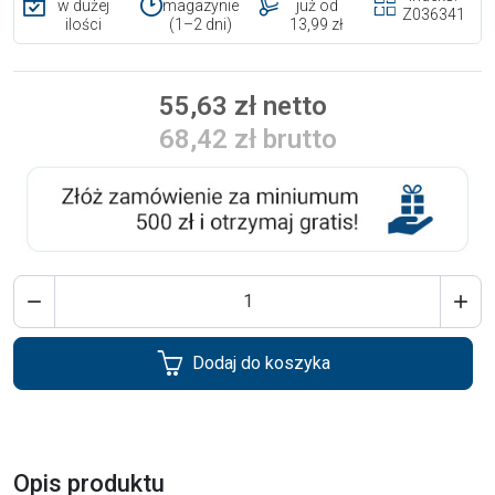
w dużej
magazynie
już od
Z036341
ilości
(1–2 dni)
13,99 zł
55,63 zł netto
68,42 zł brutto


Dodaj do koszyka
Opis produktu