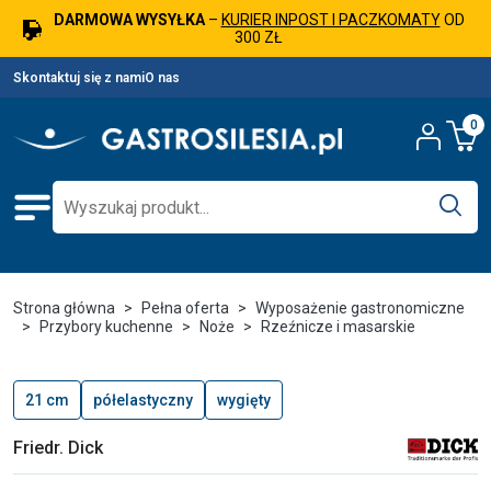
DARMOWA WYSYŁKA
–
KURIER INPOST I PACZKOMATY
OD
300 ZŁ
Skontaktuj się z nami
O nas
0
Strona główna
Pełna oferta
Wyposażenie gastronomiczne
Przybory kuchenne
Noże
Rzeźnicze i masarskie
21 cm
półelastyczny
wygięty
Friedr. Dick