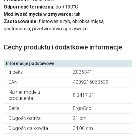
Odporność termiczna:
do +130°C
Możliwość mycia w zmywarce:
tak
Zastosowanie:
filetowanie ryb, obróbka mięsa,
gastronomia, przetwórstwo spożywcze
Cechy produktu i dodatkowe informacje
Informacje podstawowe
Indeks
Z036341
EAN
4009215060539
Numer modelu
8 2417 21
producenta
Seria
ErgoGrip
Długość ostrza
21 cm
Długość całkowita
34,00 cm