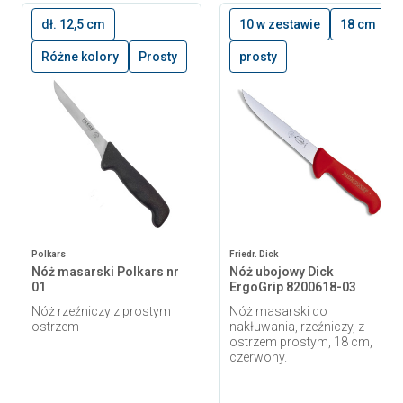
dł. 12,5 cm
10 w zestawie
18 cm
Różne kolory
Prosty
prosty
Polkars
Friedr. Dick
Nóż masarski Polkars nr
Nóż ubojowy Dick
01
ErgoGrip 8200618-03
Nóż rzeźniczy z prostym
Nóż masarski do
ostrzem
nakłuwania, rzeźniczy, z
ostrzem prostym, 18 cm,
czerwony.