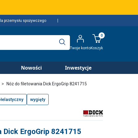
la przemysłu spożywczego
0
Twoje konto
Koszyk
Nowości
Inwestycje
Nóż do filetowania Dick ErgoGrip 8241715
łelastyczny
wygięty
a Dick ErgoGrip 8241715