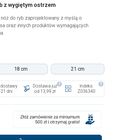
yb z wygiętym ostrzem
 nóż do ryb zaprojektowany z myślą o
ięsa oraz innych produktów wymagających
a.
18 cm
21 cm
 dostawy
Dostawa już
Indeks:
-21 dni
od 13,99 zł
Z036340