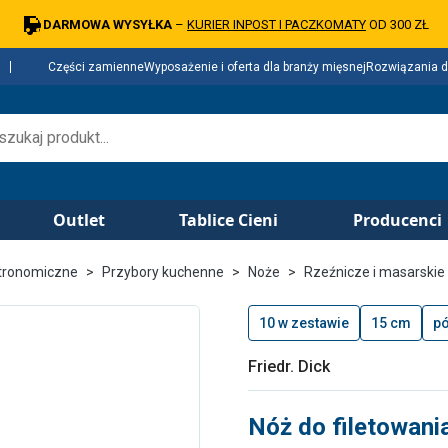
DARMOWA WYSYŁKA
–
KURIER INPOST I PACZKOMATY
OD 300 ZŁ
Części zamienne
Wyposażenie i oferta dla branży mięsnej
Rozwiązania d
Outlet
Tablice Cieni
Producenci
tronomiczne
Przybory kuchenne
Noże
Rzeźnicze i masarskie
10 w zestawie
15 cm
pó
Friedr. Dick
Nóż do filetowani