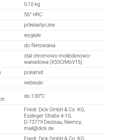
0,10 kg
56° HRC
półelastyczne
wygięte
do filetowania
stal chromowo-molibdenowo-
wanadowa (X50CrMoV15)
u
poliamid
niebieski
do 130°C
ch
Friedr. Dick GmbH & Co. KG,
Esslinger Straße 4-10,
D-73779 Deizisau, Niemcy,
mail@dick.de
Friedr. Dick GmbH & Co. KG,