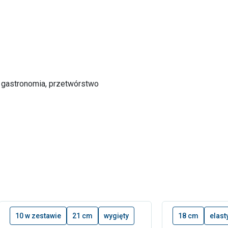
, gastronomia, przetwórstwo
10 w zestawie
21 cm
wygięty
18 cm
elast