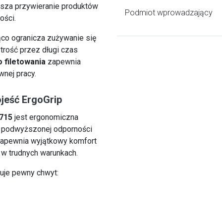
sza przywieranie produktów
Podmiot wprowadzający
ości.
co ogranicza zużywanie się
trość przez długi czas
 filetowania
zapewnia
nej pracy.
jeść ErgoGrip
1715
jest ergonomiczna
o podwyższonej odporności
 zapewnia wyjątkowy komfort
w trudnych warunkach.
uje pewny chwyt: