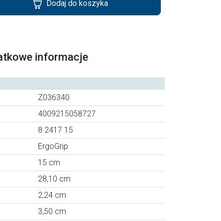
Dodaj do koszyka
atkowe informacje
Z036340
4009215058727
8 2417 15
ErgoGrip
15 cm
28,10 cm
2,24 cm
3,50 cm