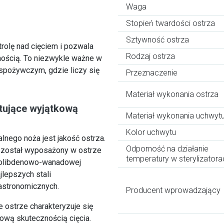
Waga
Stopień twardości ostrza
Sztywność ostrza
rolę nad cięciem i pozwala
Rodzaj ostrza
ością. To niezwykle ważne w
 spożywczym, gdzie liczy się
Przeznaczenie
Materiał wykonania ostrza
tujące wyjątkową
Materiał wykonania uchwyt
Kolor uchwytu
nego noża jest jakość ostrza.
Odporność na działanie
został wyposażony w ostrze
temperatury w sterylizatora
molibdenowo-wanadowej
jlepszych stali
astronomicznych.
Producent wprowadzający
 ostrze charakteryzuje się
ową skutecznością cięcia.