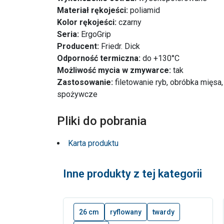
Materiał rękojeści:
poliamid
Kolor rękojeści:
czarny
Seria:
ErgoGrip
Producent:
Friedr. Dick
Odporność termiczna:
do +130°C
Możliwość mycia w zmywarce:
tak
Zastosowanie:
filetowanie ryb, obróbka mięsa
spożywcze
Pliki do pobrania
Karta produktu
Inne produkty z tej kategorii
26 cm
ryflowany
twardy