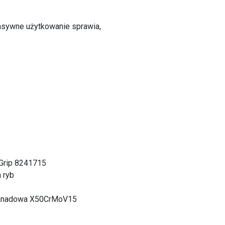
ensywne użytkowanie sprawia,
oGrip 8241715
 ryb
wanadowa X50CrMoV15