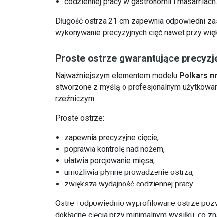
codziennej pracy w gastronomii i masarniach
Długość ostrza 21 cm zapewnia odpowiedni zas
wykonywanie precyzyjnych cięć nawet przy wię
Proste ostrze gwarantujące precyzj
Najważniejszym elementem modelu
Polkars nr
stworzone z myślą o profesjonalnym użytkowa
rzeźniczym.
Proste ostrze:
zapewnia precyzyjne cięcie,
poprawia kontrolę nad nożem,
ułatwia porcjowanie mięsa,
umożliwia płynne prowadzenie ostrza,
zwiększa wydajność codziennej pracy.
Ostre i odpowiednio wyprofilowane ostrze po
dokładne cięcia przy minimalnym wysiłku, co z