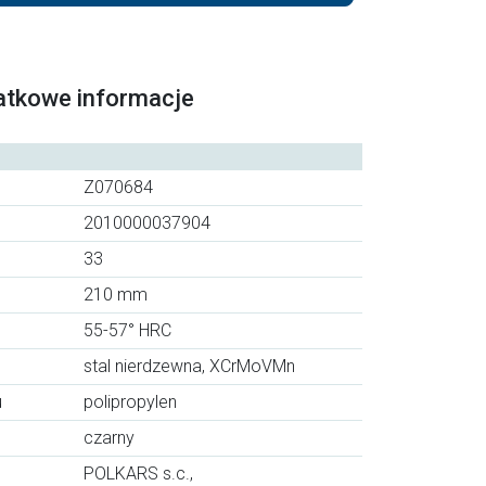
atkowe informacje
Z070684
2010000037904
33
210 mm
55-57° HRC
stal nierdzewna, XCrMoVMn
u
polipropylen
czarny
POLKARS s.c.,