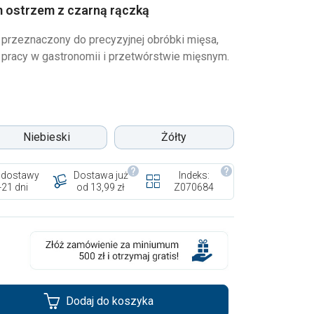
m ostrzem z czarną rączką
 przeznaczony do precyzyjnej obróbki mięsa,
 pracy w gastronomii i przetwórstwie mięsnym.
Niebieski
Żółty
 dostawy
Dostawa już
Indeks:
-21 dni
od 13,99 zł
Z070684
Dodaj do koszyka