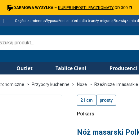
DARMOWA WYSYŁKA
–
KURIER INPOST I PACZKOMATY
OD 300 ZŁ
Części zamienne
Wyposażenie i oferta dla branży mięsnej
Rozwiązania d
Outlet
Tablice Cieni
Producenci
tronomiczne
Przybory kuchenne
Noże
Rzeźnicze i masarskie
21 cm
prosty
Polkars
Nóż masarski Polk