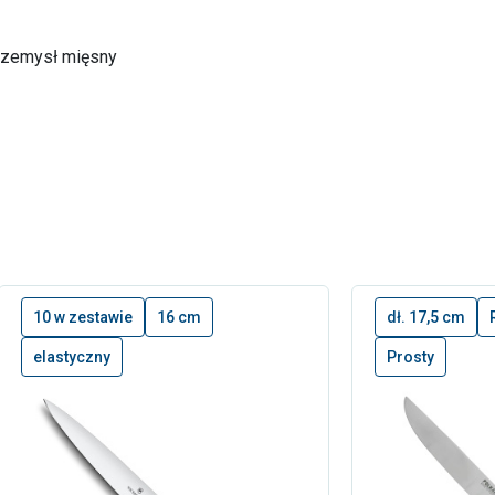
rzemysł mięsny
10 w zestawie
16 cm
dł. 17,5 cm
elastyczny
Prosty