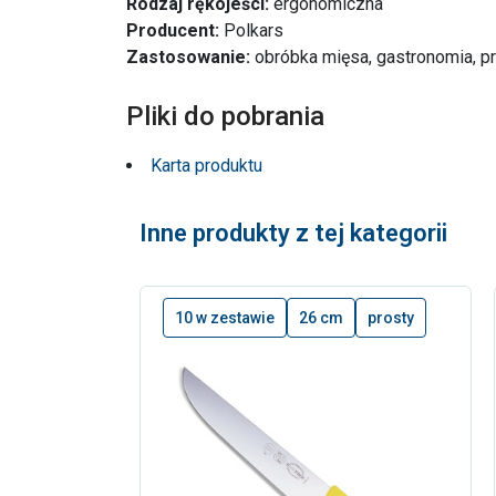
Rodzaj rękojeści:
ergonomiczna
Producent:
Polkars
Zastosowanie:
obróbka mięsa, gastronomia, p
Pliki do pobrania
Karta produktu
Inne produkty z tej kategorii
10 w zestawie
26 cm
prosty