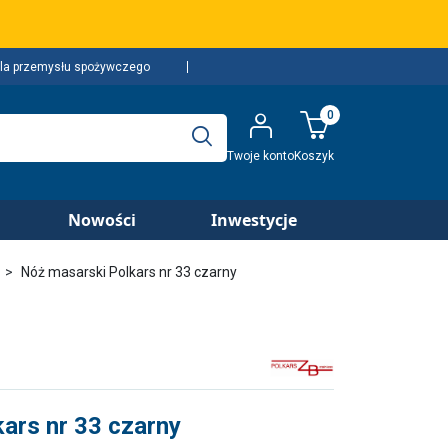
la przemysłu spożywczego
0
Twoje konto
Koszyk
Nowości
Inwestycje
Nóż masarski Polkars nr 33 czarny
ars nr 33 czarny