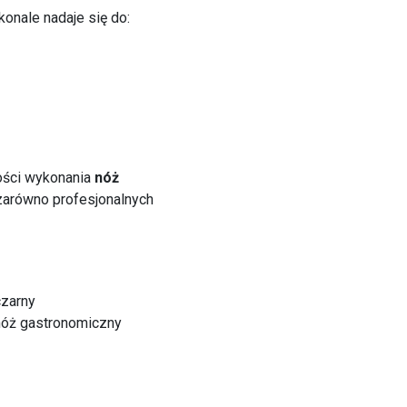
onale nadaje się do:
kości wykonania
nóż
zarówno profesjonalnych
czarny
nóż gastronomiczny