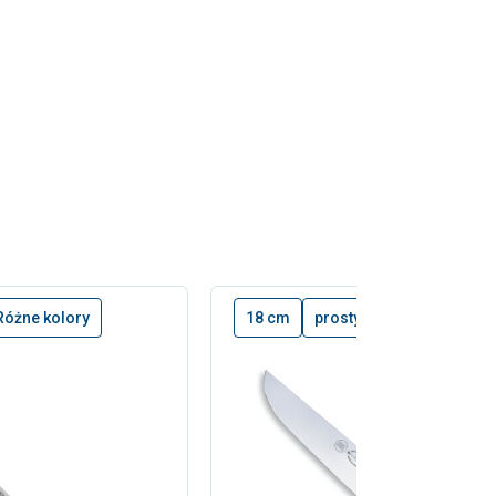
Różne kolory
18 cm
prosty