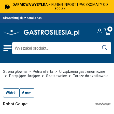
DARMOWA WYSYŁKA
–
KURIER INPOST I PACZKOMATY
OD
300 ZŁ
Skontaktuj się z nami
O nas
0
Strona główna
Pełna oferta
Urządzenia gastronomiczne
Porcjujące i krojące
Szatkownice
Tarcze do szatkownic
Wiórki
6 mm
Robot Coupe