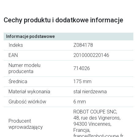
Cechy produktu i dodatkowe informacje
Informacje podstawowe
Indeks
Z084178
EAN
2010000220146
Numer modelu
714026
producenta
Średnica
175 mm
Materiał wykonania
stal nierdzewna
Grubość wiórków
6 mm
ROBOT COUPE SNC,
48, rue des Vignerons,
Producent
94300 Vincennes,
wprowadzający
Francja,
france@robot-coupe.fr