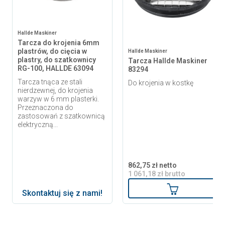
Hallde Maskiner
Tarcza do krojenia 6mm
plastrów, do cięcia w
Hallde Maskiner
plastry, do szatkownicy
Tarcza Hallde Maskiner
RG-100, HALLDE 63094
83294
Tarcza tnąca ze stali
Do krojenia w kostkę
nierdzewnej, do krojenia
warzyw w 6 mm plasterki.
Przeznaczona do
zastosowań z szatkownicą
elektryczną...
862,75 zł netto
1 061,18 zł brutto
Dodaj do ko
Skontaktuj się z nami!