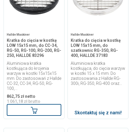
Hallde Maskiner
Hallde Maskiner
Kratka do cięcia w kostkę
Kratka do cięcia w kostkę
LOW 15x15 mm, do CC-34,
LOW 15x15 mm, do
RG-50, RG-100, RG-200, RG-
szatkownic RG-350, RG-
250, HALLDE 83296
400, HALLDE 37183
Aluminiowa kratka
Aluminiowa kratka
kostkująca do krojenia
kostkująca, do cięcia warzyw
warzyw w kostki 15x15x15
w kostki 15 x 15 mm. Do
mm. Do zastosowań z Hallde
zastosowania z Hallde RG-
CC-32, CC-34, RG-50, RG-
300i, RG-350, RG-400 oraz...
100,...
862,75 zł netto
1 061,18 zł brutto
Dodaj do koszyka
Skontaktuj się z nami!