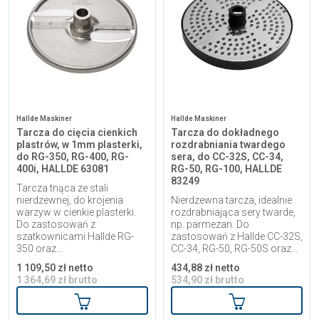
Hallde Maskiner
Hallde Maskiner
Tarcza do cięcia cienkich
Tarcza do dokładnego
plastrów, w 1mm plasterki,
rozdrabniania twardego
do RG-350, RG-400, RG-
sera, do CC-32S, CC-34,
400i, HALLDE 63081
RG-50, RG-100, HALLDE
83249
Tarcza tnąca ze stali
nierdzewnej, do krojenia
Nierdzewna tarcza, idealnie
warzyw w cienkie plasterki.
rozdrabniająca sery twarde,
Do zastosowań z
np. parmezan. Do
szatkownicami Hallde RG-
zastosowań z Hallde CC-32S,
350 oraz...
CC-34, RG-50, RG-50S oraz...
1 109,50 zł netto
434,88 zł netto
1 364,69 zł brutto
534,90 zł brutto
Dodaj do koszyka
Dodaj do kosz