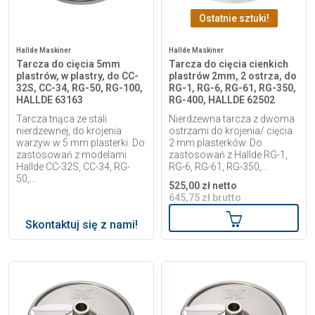
Ostatnie sztuki!
Hallde Maskiner
Hallde Maskiner
Tarcza do cięcia 5mm
Tarcza do cięcia cienkich
plastrów, w plastry, do CC-
plastrów 2mm, 2 ostrza, do
32S, CC-34, RG-50, RG-100,
RG-1, RG-6, RG-61, RG-350,
HALLDE 63163
RG-400, HALLDE 62502
Tarcza tnąca ze stali
Nierdzewna tarcza z dwoma
nierdzewnej, do krojenia
ostrzami do krojenia/ cięcia
warzyw w 5 mm plasterki. Do
2 mm plasterków. Do
zastosowań z modelami
zastosowań z Hallde RG-1,
Hallde CC-32S, CC-34, RG-
RG-6, RG-61, RG-350,...
50,...
525,00 zł netto
645,75 zł brutto
Dodaj do kosz
Skontaktuj się z nami!