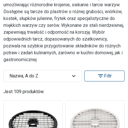
umożliwiając różnorodne krojenie, siekanie i tarcie warzyw.
Dostępne są tarcze do plastrów o różnej grubości, wiórków,
kostek, słupków julienne, frytek oraz specjalistyczne do
miękkich warzyw czy serów. Wykonane ze stali nierdzewnej,
zapewniają trwałość i odporność na korozję. Wybór
odpowiednich tarcz, dopasowanych do szatkownicy,
pozwala na szybkie przygotowanie składników do różnych
potraw i zadań kulinarnych, zarówno w kuchni domowej, jak i
gastronomicznej.
expand_more
filter_list
Nazwa, A do Z
Filtr
Jest 109 produktów.