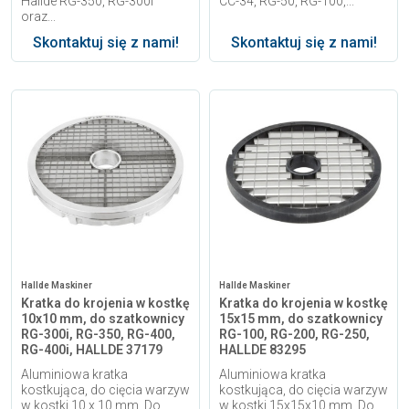
Hallde RG-350, RG-300i
CC-34, RG-50, RG-100,...
oraz...
Skontaktuj się z nami!
Skontaktuj się z nami!
Hallde Maskiner
Hallde Maskiner
Kratka do krojenia w kostkę
Kratka do krojenia w kostkę
10x10 mm, do szatkownicy
15x15 mm, do szatkownicy
RG-300i, RG-350, RG-400,
RG-100, RG-200, RG-250,
RG-400i, HALLDE 37179
HALLDE 83295
Aluminiowa kratka
Aluminiowa kratka
kostkująca, do cięcia warzyw
kostkująca, do cięcia warzyw
w kostki 10 x 10 mm. Do
w kostki 15x15x10 mm. Do