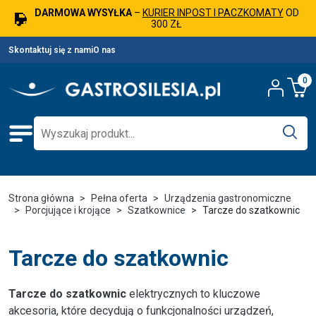
DARMOWA WYSYŁKA
–
KURIER INPOST I PACZKOMATY
OD
300 ZŁ
Skontaktuj się z nami
O nas
0
Strona główna
Pełna oferta
Urządzenia gastronomiczne
Porcjujące i krojące
Szatkownice
Tarcze do szatkownic
Tarcze do szatkownic
Tarcze do szatkownic
elektrycznych to kluczowe
akcesoria, które decydują o funkcjonalności urządzeń,