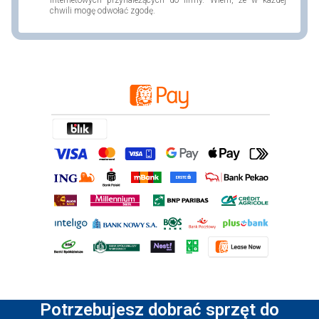
chwili mogę odwołać zgodę.
Potrzebujesz dobrać sprzęt do