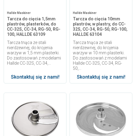
Hallde Maskiner
Hallde Maskiner
Tarcza do cięcia 1,5mm
Tarcza do cięcia 10mm
plastrów, plasterków, do
plastrów, w plastry, do CC-
CC-32S, CC-34, RG-50, RG-
32S, CC-34, RG-50, RG-100,
100, HALLDE 63109
HALLDE 63104
Tarcza tnąca ze stali
Tarcza tnąca ze stali
nierdzewnej, do krojenia
nierdzewnej, do krojenia
warzyw w 1,5 mm plasterki.
warzyw w 10 mm plasterki.
Do zastosowań z modelami
Do zastosowań z modelami
Hallde CC-32S, CC-34,...
Hallde CC-32S, CC-34, RG-
50,...
Skontaktuj się z nami!
Skontaktuj się z nami!