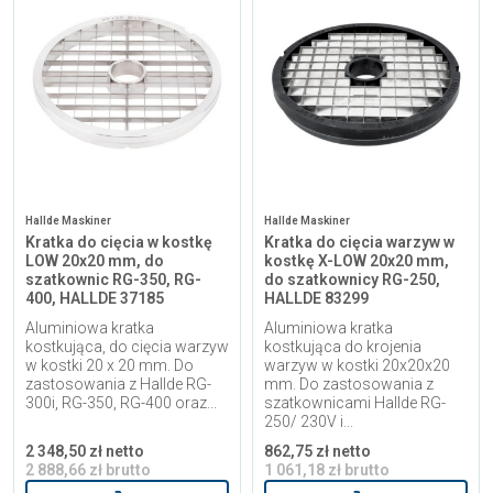
Hallde Maskiner
Hallde Maskiner
Kratka do cięcia w kostkę
Kratka do cięcia warzyw w
LOW 20x20 mm, do
kostkę X-LOW 20x20 mm,
szatkownic RG-350, RG-
do szatkownicy RG-250,
400, HALLDE 37185
HALLDE 83299
Aluminiowa kratka
Aluminiowa kratka
kostkująca, do cięcia warzyw
kostkująca do krojenia
w kostki 20 x 20 mm. Do
warzyw w kostki 20x20x20
zastosowania z Hallde RG-
mm. Do zastosowania z
300i, RG-350, RG-400 oraz...
szatkownicami Hallde RG-
250/ 230V i...
2 348,50 zł netto
862,75 zł netto
2 888,66 zł brutto
1 061,18 zł brutto