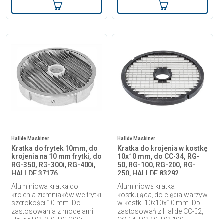
Dodaj do koszyka
Dodaj do kosz
Hallde Maskiner
Hallde Maskiner
Kratka do frytek 10mm, do
Kratka do krojenia w kostkę
krojenia na 10 mm frytki, do
10x10 mm, do CC-34, RG-
RG-350, RG-300i, RG-400i,
50, RG-100, RG-200, RG-
HALLDE 37176
250, HALLDE 83292
Aluminiowa kratka do
Aluminiowa kratka
krojenia ziemniaków we frytki
kostkująca, do cięcia warzyw
szerokości 10 mm. Do
w kostki 10x10x10 mm. Do
zastosowania z modelami
zastosowań z Hallde CC-32,