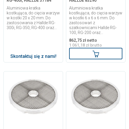
RG-400i, HALLDE 37184
HALLDE 83290
Aluminiowa kratka
Aluminiowa kratka
kostkująca, do cięcia warzyw
kostkująca, do cięcia warzyw
w kostki 20 x 20 mm. Do
w kostki 6 x 6 x 6 mm. Do
zastosowania z Hallde RG-
zastosowań z
300i, RG-350, RG-400 oraz...
szatkownicami Hallde RG-
100, RG-200 oraz...
862,75 zł netto
1 061,18 zł brutto
Dodaj do kosz
Skontaktuj się z nami!