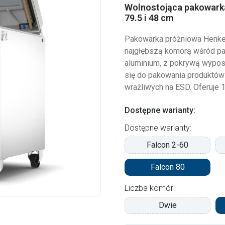
Wolnostojąca pakowarka
79.5 i 48 cm
Pakowarka próżniowa Henkel
najgłębszą komorą wśród p
aluminium, z pokrywą wypo
się do pakowania produktów
wrażliwych na ESD. Oferuje 1
Dostępne warianty:
Dostępne warianty:
Falcon 2-60
Falcon 80
Liczba komór:
Dwie