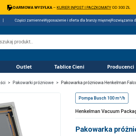
DARMOWA WYSYŁKA
–
KURIER INPOST I PACZKOMATY
OD 300 ZŁ
Części zamienne
Wyposażenie i oferta dla branży mięsnej
Rozwiązania d
Outlet
Tablice Cieni
Producenci
ści
Pakowarki próżniowe
Pakowarka próżniowa Henkelman Falc
Pompa Busch 100 m³/h
Henkelman Vacuum Packa
Pakowarka próżni