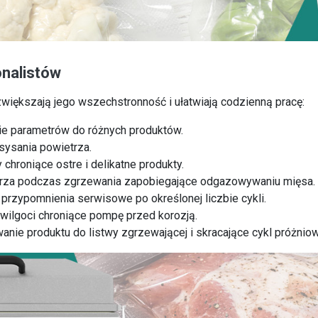
onalistów
zwiększają jego wszechstronność i ułatwiają codzienną pracę:
e parametrów do różnych produktów.
sysania powietrza.
hroniące ostre i delikatne produkty.
etrza podczas zgrzewania zapobiegające odgazowywaniu mięsa.
rzypomnienia serwisowe po określonej liczbie cykli.
ilgoci chroniące pompę przed korozją.
nie produktu do listwy zgrzewającej i skracające cykl próżniow