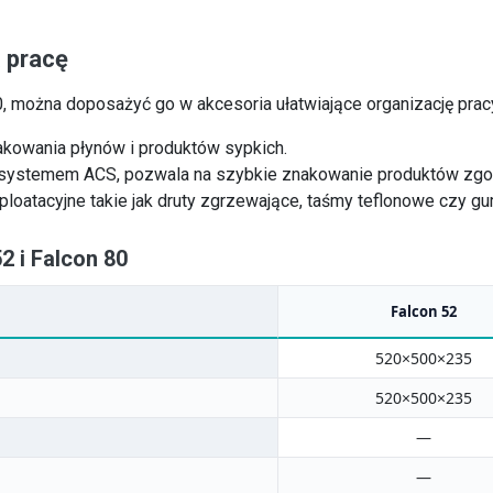
 pracę
, można doposażyć go w akcesoria ułatwiające organizację prac
akowania płynów i produktów sypkich.
systemem ACS, pozwala na szybkie znakowanie produktów zgo
loatacyjne takie jak druty zgrzewające, taśmy teflonowe czy gu
 i Falcon 80
Falcon 52
520×500×235
520×500×235
—
—