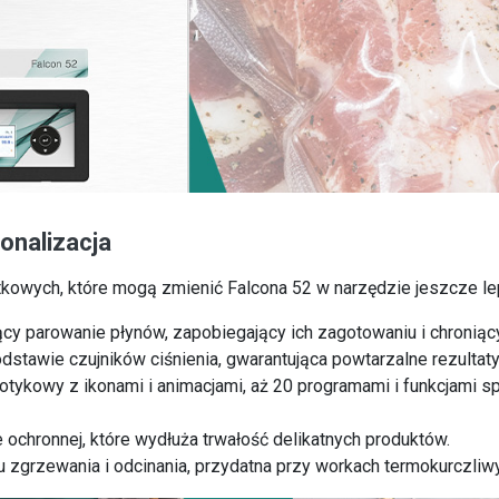
onalizacja
tkowych, które mogą zmienić Falcona 52 w narzędzie jeszcze l
ący parowanie płynów, zapobiegający ich zagotowaniu i chronią
odstawie czujników ciśnienia, gwarantująca powtarzalne rezultaty
otykowy z ikonami i animacjami, aż 20 programami i funkcjami s
chronnej, które wydłuża trwałość delikatnych produktów.
u zgrzewania i odcinania, przydatna przy workach termokurczliw