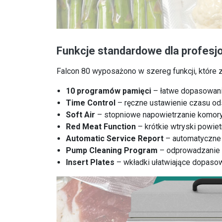
Funkcje standardowe dla profesj
Falcon 80 wyposażono w szereg funkcji, które 
10 programów pamięci
– łatwe dopasowani
Time Control
– ręczne ustawienie czasu od
Soft Air
– stopniowe napowietrzanie komory c
Red Meat Function
– krótkie wtryski powi
Automatic Service Report
– automatyczne p
Pump Cleaning Program
– odprowadzanie w
Insert Plates
– wkładki ułatwiające dopasowa