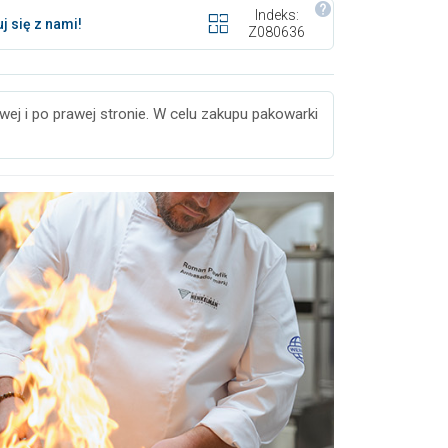
Indeks:
j się z nami!
Z080636
ej i po prawej stronie. W celu zakupu pakowarki