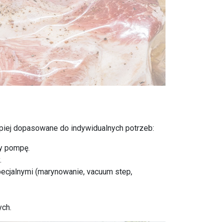
epiej dopasowane do indywidualnych potrzeb:
cy pompę.
.
pecjalnymi (marynowanie, vacuum step,
ych.