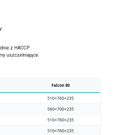
y:
dnie z HACCP.
my uszczelniające.
Falcon 80
510×760×235
560×700×235
510×760×235
510×760×235