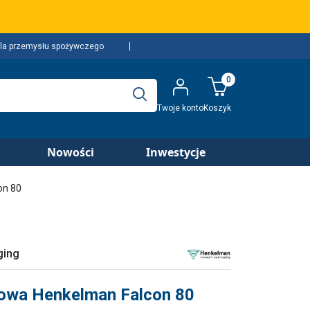
la przemysłu spożywczego
0
Twoje konto
Koszyk
Nowości
Inwestycje
on 80
ging
owa Henkelman Falcon 80