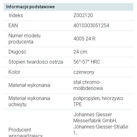
Informacje podstawowe
Indeks
Z002120
EAN
4010303051254
Numer modelu
4005 24 R
producenta
Długość
24 cm
Stopień twardości ostrza
56°-57° HRC
Kolor
czerwony
stal chromo-
Materiał wykonania
molibdenowa
Materiał wykonania
polipropylen, tworzywo
uchwytu
TPE
Johannes Giesser
Messerfabrik GmbH,
Johannes-Giesser-Straße
Producent
1,
wprowadzający