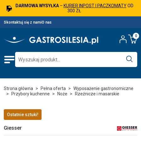
DARMOWA WYSYŁKA
–
KURIER INPOST I PACZKOMATY
OD
300 ZŁ
Skontaktuj się z nami
O nas
0
Strona główna
Pełna oferta
Wyposażenie gastronomiczne
Przybory kuchenne
Noże
Rzeźnicze i masarskie
Ostatnie sztuki!
Giesser