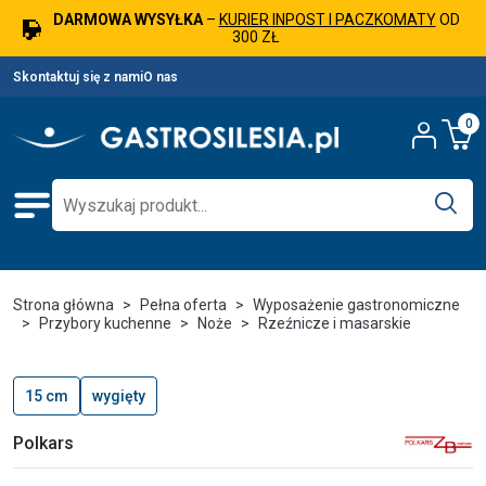
DARMOWA WYSYŁKA
–
KURIER INPOST I PACZKOMATY
OD
300 ZŁ
Skontaktuj się z nami
O nas
0
Strona główna
Pełna oferta
Wyposażenie gastronomiczne
Przybory kuchenne
Noże
Rzeźnicze i masarskie
15 cm
wygięty
Polkars