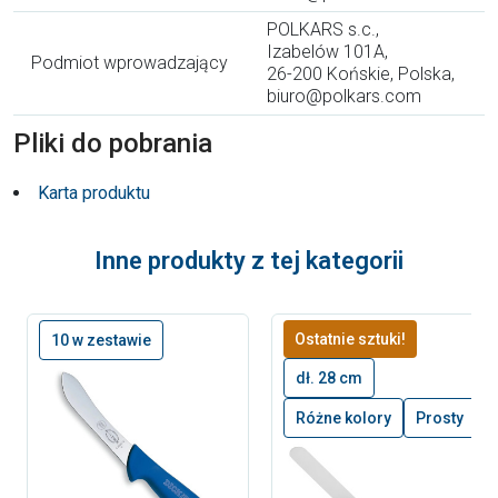
POLKARS s.c.,
Izabelów 101A,
Podmiot wprowadzający
26-200 Końskie, Polska,
biuro@polkars.com
Pliki do pobrania
Karta produktu
Inne produkty z tej kategorii
Ostatnie sztuki!
10 w zestawie
dł. 28 cm
Różne kolory
Prosty