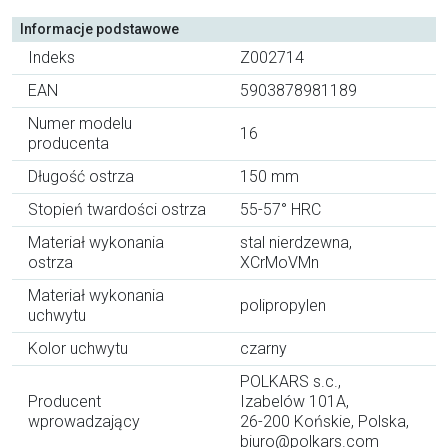
Informacje podstawowe
Indeks
Z002714
EAN
5903878981189
Numer modelu
16
producenta
Długość ostrza
150 mm
Stopień twardości ostrza
55-57° HRC
Materiał wykonania
stal nierdzewna,
ostrza
XCrMoVMn
Materiał wykonania
polipropylen
uchwytu
Kolor uchwytu
czarny
POLKARS s.c.,
Producent
Izabelów 101A,
wprowadzający
26-200 Końskie, Polska,
biuro@polkars.com