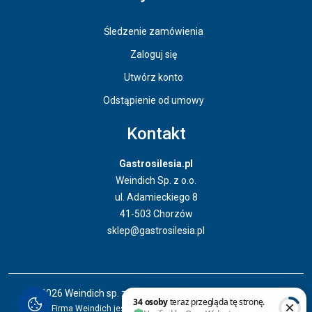
Śledzenie zamówienia
Zaloguj się
Utwórz konto
Odstąpienie od umowy
Kontakt
Gastrosilesia.pl
Weindich Sp. z o.o.
ul. Adamieckiego 8
41-503 Chorzów
sklep@gastrosilesia.pl
Odstąpienie od umowy
© 2026 Weindich sp. z o. o. Wszystkie prawa zastrzeżone.
Firma Weindich jest właścicielem marki Gastrosilesia.