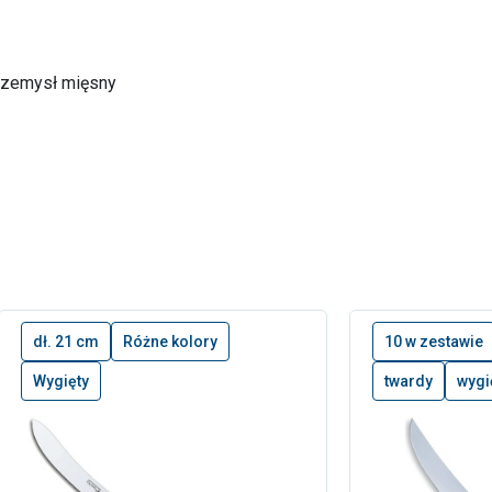
rzemysł mięsny
dł. 21 cm
Różne kolory
10 w zestawie
Wygięty
twardy
wygi