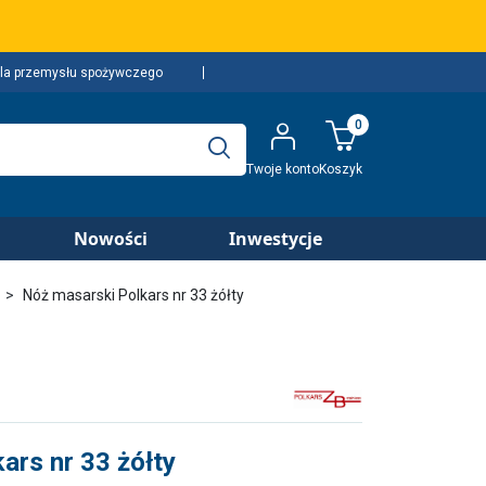
la przemysłu spożywczego
0
Twoje konto
Koszyk
Nowości
Inwestycje
Nóż masarski Polkars nr 33 żółty
ars nr 33 żółty