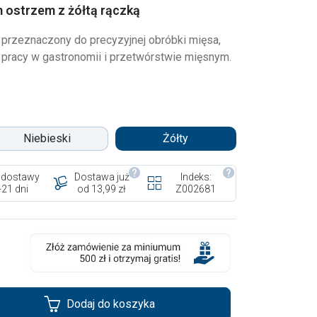
 ostrzem z żółtą rączką
 przeznaczony do precyzyjnej obróbki mięsa,
 pracy w gastronomii i przetwórstwie mięsnym.
Niebieski
Żółty
 dostawy
Dostawa już
Indeks:
-21 dni
od 13,99 zł
Z002681
Dodaj do koszyka