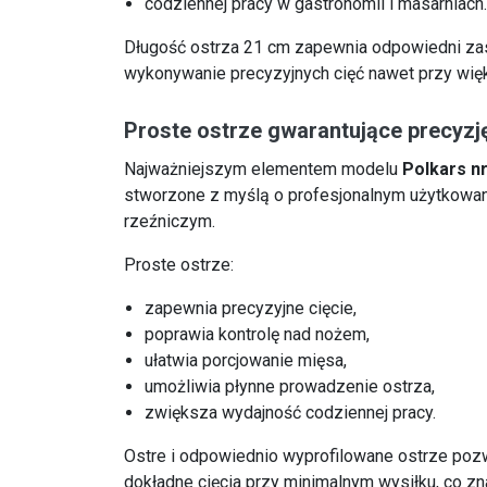
codziennej pracy w gastronomii i masarniach
Długość ostrza 21 cm zapewnia odpowiedni zas
wykonywanie precyzyjnych cięć nawet przy wię
Proste ostrze gwarantujące precyzj
Najważniejszym elementem modelu
Polkars nr
stworzone z myślą o profesjonalnym użytkowa
rzeźniczym.
Proste ostrze:
zapewnia precyzyjne cięcie,
poprawia kontrolę nad nożem,
ułatwia porcjowanie mięsa,
umożliwia płynne prowadzenie ostrza,
zwiększa wydajność codziennej pracy.
Ostre i odpowiednio wyprofilowane ostrze po
dokładne cięcia przy minimalnym wysiłku, co z