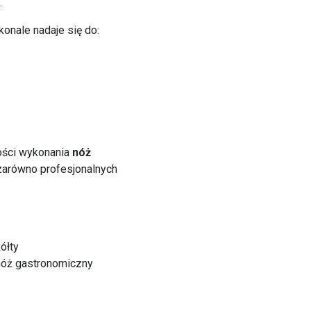
.
onale nadaje się do:
kości wykonania
nóż
zarówno profesjonalnych
ółty
nóż gastronomiczny