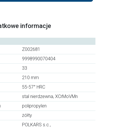
atkowe informacje
Z002681
9998990070404
33
210 mm
55-57° HRC
stal nierdzewna, XCrMoVMn
u
polipropylen
żółty
POLKARS s.c.,