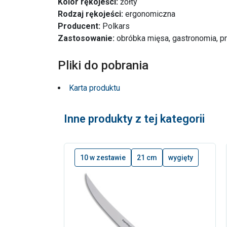
Kolor rękojeści:
żółty
Rodzaj rękojeści:
ergonomiczna
Producent:
Polkars
Zastosowanie:
obróbka mięsa, gastronomia, p
Pliki do pobrania
Karta produktu
Inne produkty z tej kategorii
10 w zestawie
21 cm
wygięty