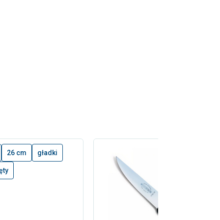
26 cm
gładki
ęty