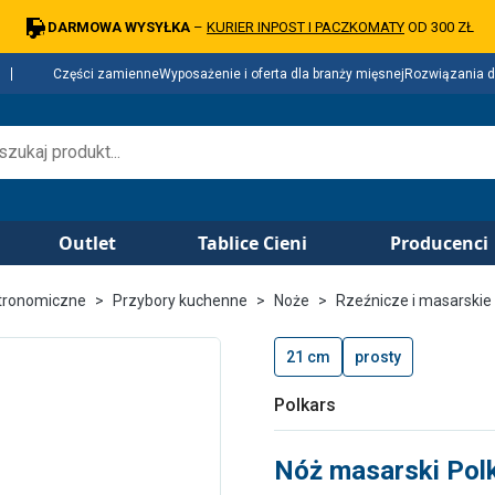
DARMOWA WYSYŁKA
–
KURIER INPOST I PACZKOMATY
OD 300 ZŁ
Części zamienne
Wyposażenie i oferta dla branży mięsnej
Rozwiązania d
Outlet
Tablice Cieni
Producenci
tronomiczne
Przybory kuchenne
Noże
Rzeźnicze i masarskie
21 cm
prosty
Polkars
Nóż masarski Polk