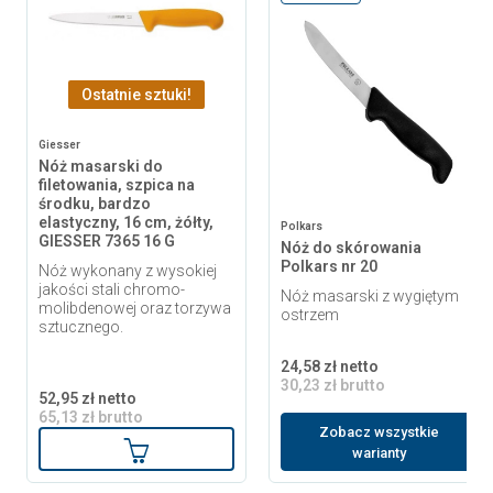
Ostatnie sztuki!
Giesser
Nóż masarski do
filetowania, szpica na
środku, bardzo
elastyczny, 16 cm, żółty,
Polkars
GIESSER 7365 16 G
Nóż do skórowania
Polkars nr 20
Nóż wykonany z wysokiej
jakości stali chromo-
Nóż masarski z wygiętym
molibdenowej oraz torzywa
ostrzem
sztucznego.
24,58 zł netto
30,23 zł brutto
52,95 zł netto
65,13 zł brutto
Zobacz wszystkie
Dodaj do koszyka
warianty