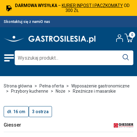
DARMOWA WYSYŁKA
–
KURIER INPOST I PACZKOMATY
OD
300 ZŁ
Skontaktuj się z nami
O nas
0
Strona główna
Pełna oferta
Wyposażenie gastronomiczne
Przybory kuchenne
Noże
Rzeźnicze i masarskie
dł. 16 cm
3 ostrza
Giesser