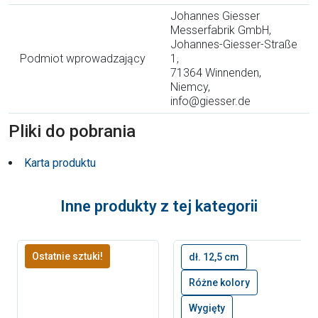
Johannes Giesser
Messerfabrik GmbH,
Johannes-Giesser-Straße
Podmiot wprowadzający
1,
71364 Winnenden,
Niemcy,
info@giesser.de
Pliki do pobrania
Karta produktu
Inne produkty z tej kategorii
Ostatnie sztuki!
dł. 12,5 cm
Różne kolory
Wygięty