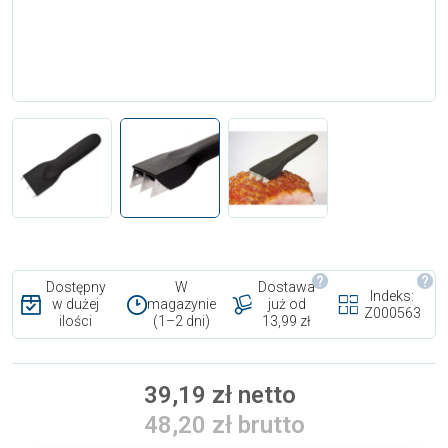
Dostępny
W
Dostawa
Indeks:
w dużej
magazynie
już od
Z000563
ilości
(1–2 dni)
13,99 zł
39,19 zł netto
48,20 zł brutto