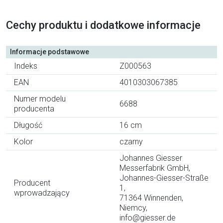
Cechy produktu i dodatkowe informacje
Informacje podstawowe
Indeks
Z000563
EAN
4010303067385
Numer modelu
6688
producenta
Długość
16 cm
Kolor
czarny
Johannes Giesser
Messerfabrik GmbH,
Johannes-Giesser-Straße
Producent
1,
wprowadzający
71364 Winnenden,
Niemcy,
info@giesser.de