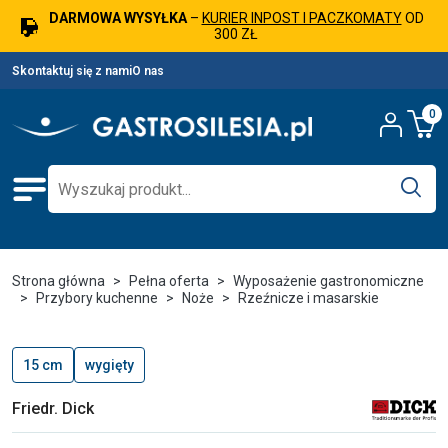
DARMOWA WYSYŁKA
–
KURIER INPOST I PACZKOMATY
OD
300 ZŁ
Skontaktuj się z nami
O nas
0
Strona główna
Pełna oferta
Wyposażenie gastronomiczne
Przybory kuchenne
Noże
Rzeźnicze i masarskie
15 cm
wygięty
Friedr. Dick