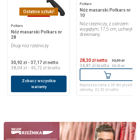
Polkars
Nóż masarski Polkars nr
Ostatnie sztuki!
10
-7,68 zł
Nóż rzeźniczy, z ostrzem
Polkars
wygiętym, 17,5 cm, uchwyt
Nóż masarski Polkars nr
drewniany.
28
Długi nóż rzeźniczy
28,30 zł netto
32,30 zł
30,92 zł - 37,17 zł netto
34,81 zł brutto
39,73 zł
38,04 zł - 45,72 zł brutto
Dodaj do ko
Zobacz wszystkie
Najniższa cena z 30 dni przed
warianty
obniżką: 32,30 zł netto