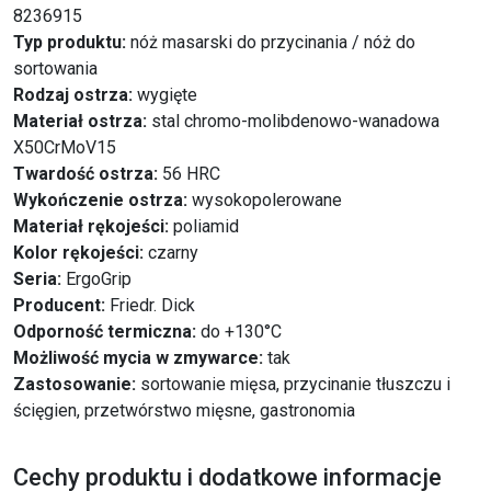
8236915
Typ produktu:
nóż masarski do przycinania / nóż do
sortowania
Rodzaj ostrza:
wygięte
Materiał ostrza:
stal chromo-molibdenowo-wanadowa
X50CrMoV15
Twardość ostrza:
56 HRC
Wykończenie ostrza:
wysokopolerowane
Materiał rękojeści:
poliamid
Kolor rękojeści:
czarny
Seria:
ErgoGrip
Producent:
Friedr. Dick
Odporność termiczna:
do +130°C
Możliwość mycia w zmywarce:
tak
Zastosowanie:
sortowanie mięsa, przycinanie tłuszczu i
ścięgien, przetwórstwo mięsne, gastronomia
Cechy produktu i dodatkowe informacje