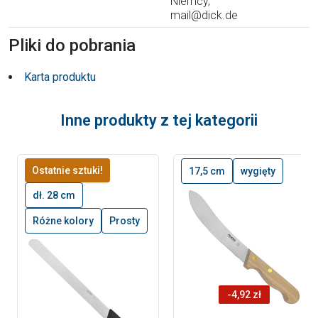
Niemcy,
mail@dick.de
Pliki do pobrania
Karta produktu
Inne produkty z tej kategorii
Ostatnie sztuki!
17,5 cm
wygięty
dł. 28 cm
Różne kolory
Prosty
-4,92 zł