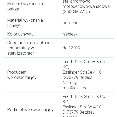
stal chromowo-
Materiał wykonania
molibdenowo-wanadowa
ostrza
(X50CrMoV15)
Materiał wykonania
poliamid
uchwytu
Kolor uchwytu
niebieski
Odporność na działanie
temperatury w
do 130°C
sterylizatorach
Friedr. Dick GmbH & Co.
KG,
Producent
Esslinger Straße 4-10,
wprowadzający
D-73779 Deizisau,
Niemcy,
mail@dick.de
Friedr. Dick GmbH & Co.
KG,
Esslinger Straße 4-10,
Podmiot wprowadzający
D-73779 Deizisau,