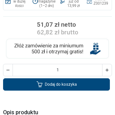
w dużej
magazynie
już od
Z001239
ilości
(1–2 dni)
13,99 zł
51,07 zł netto
62,82 zł brutto


Dodaj do koszyka
Opis produktu