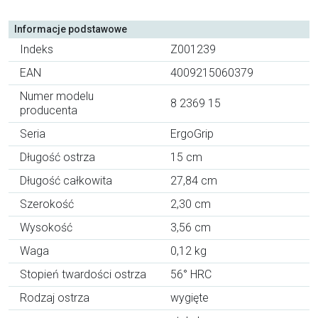
Informacje podstawowe
Indeks
Z001239
EAN
4009215060379
Numer modelu
8 2369 15
producenta
Seria
ErgoGrip
Długość ostrza
15 cm
Długość całkowita
27,84 cm
Szerokość
2,30 cm
Wysokość
3,56 cm
Waga
0,12 kg
Stopień twardości ostrza
56° HRC
Rodzaj ostrza
wygięte