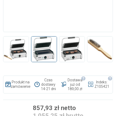
Czas
Dostawa
Produkt na
Indeks:
dostawy
już od
zamówienie
Z105421
14-21 dni
189,00 zł
857,93 zł netto
1 055,25 zł brutto