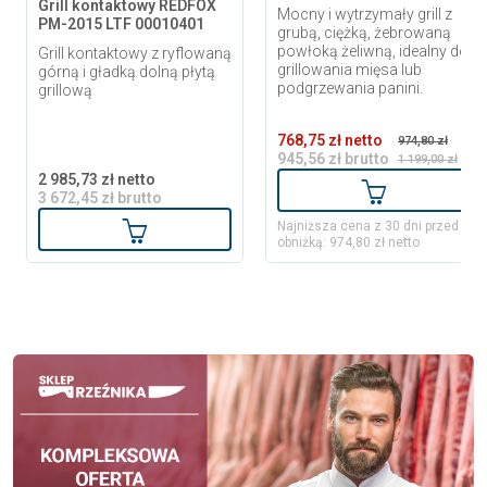
Grill kontaktowy REDFOX
Mocny i wytrzymały grill z
PM-2015 LTF 00010401
grubą, ciężką, żebrowaną
powłoką żeliwną, idealny do
Grill kontaktowy z ryflowaną
grillowania mięsa lub
górną i gładką dolną płytą
podgrzewania panini.
grillową
768,75 zł netto
974,80 zł
945,56 zł brutto
1 199,00 zł
2 985,73 zł netto
Dodaj do ko
3 672,45 zł brutto
Dodaj do koszyka
Najniższa cena z 30 dni przed
obniżką: 974,80 zł netto