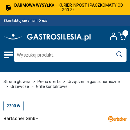
DARMOWA WYSYŁKA
–
KURIER INPOST I PACZKOMATY
OD
300 ZŁ
Skontaktuj się z nami
O nas
0
Strona główna
Pełna oferta
Urządzenia gastronomiczne
Grzewcze
Grille kontaktowe
2200 W
Bartscher GmbH