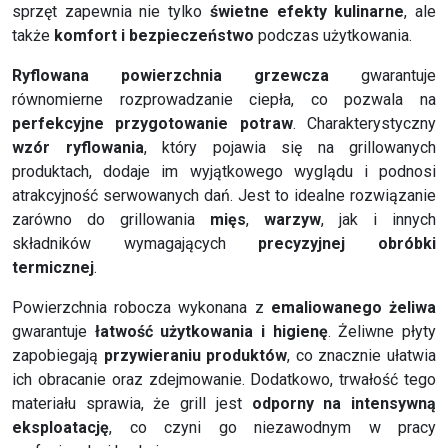
sprzęt zapewnia nie tylko
świetne efekty kulinarne
, ale
także
komfort i bezpieczeństwo
podczas użytkowania.
Ryflowana powierzchnia grzewcza
gwarantuje
równomierne rozprowadzanie ciepła, co pozwala na
perfekcyjne przygotowanie potraw
. Charakterystyczny
wzór ryflowania
, który pojawia się na grillowanych
produktach, dodaje im wyjątkowego wyglądu i podnosi
atrakcyjność serwowanych dań. Jest to idealne rozwiązanie
zarówno do grillowania
mięs
,
warzyw
, jak i innych
składników wymagających
precyzyjnej obróbki
termicznej
.
Powierzchnia robocza wykonana z
emaliowanego żeliwa
gwarantuje
łatwość użytkowania i higienę
. Żeliwne płyty
zapobiegają
przywieraniu produktów
, co znacznie ułatwia
ich obracanie oraz zdejmowanie. Dodatkowo, trwałość tego
materiału sprawia, że grill jest
odporny na intensywną
eksploatację
, co czyni go niezawodnym w pracy