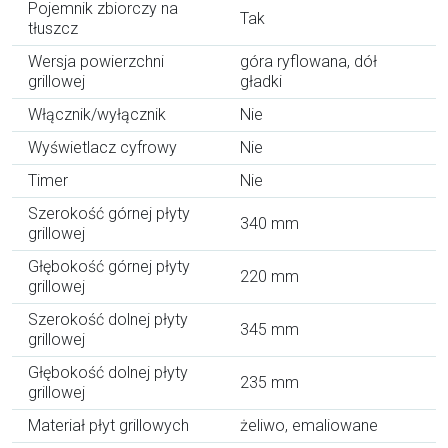
Pojemnik zbiorczy na
Tak
tłuszcz
Wersja powierzchni
góra ryflowana, dół
grillowej
gładki
Włącznik/wyłącznik
Nie
Wyświetlacz cyfrowy
Nie
Timer
Nie
Szerokość górnej płyty
340 mm
grillowej
Głębokość górnej płyty
220 mm
grillowej
Szerokość dolnej płyty
345 mm
grillowej
Głębokość dolnej płyty
235 mm
grillowej
Materiał płyt grillowych
żeliwo, emaliowane