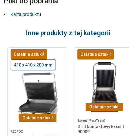
Pliki do pobrania
Karta produktu
Inne produkty z tej kategorii
Ostatnie sztuki!
Ostatnie sztuki!
410 x 410 x 200 mm
Ostatnie sztuki!
-253,44 zł
Ostatnie sztuki!
Exxent (MerxTeam)
Grill kontaktowy Exxent
90009
REDFOX