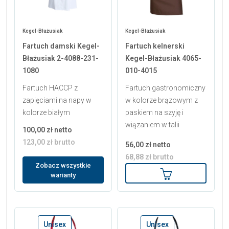
Kegel-Błażusiak
Kegel-Błażusiak
Fartuch damski Kegel-
Fartuch kelnerski
Błażusiak 2-4088-231-
Kegel-Błażusiak 4065-
1080
010-4015
Fartuch HACCP z
Fartuch gastronomiczny
zapięciami na napy w
w kolorze brązowym z
kolorze białym
paskiem na szyję i
wiązaniem w talii
100,00 zł netto
123,00 zł brutto
56,00 zł netto
68,88 zł brutto
Zobacz wszystkie
Dodaj do koszy
warianty
Unisex
Unisex