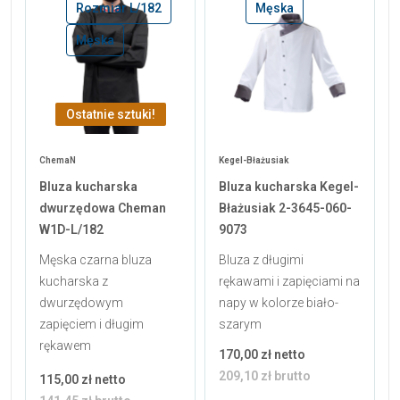
Rozmiar L/182
Męska
Męska
Ostatnie sztuki!
ChemaN
Kegel-Błażusiak
Bluza kucharska
Bluza kucharska Kegel-
dwurzędowa Cheman
Błażusiak 2-3645-060-
W1D-L/182
9073
Męska czarna bluza
Bluza z długimi
kucharska z
rękawami i zapięciami na
dwurzędowym
napy w kolorze biało-
zapięciem i długim
szarym
rękawem
170,00 zł netto
209,10 zł brutto
115,00 zł netto