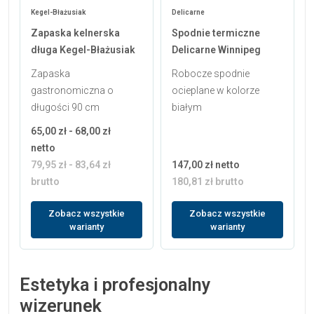
Kegel-Błażusiak
Delicarne
Zapaska kelnerska
Spodnie termiczne
długa Kegel-Błażusiak
Delicarne Winnipeg
Zapaska
Robocze spodnie
gastronomiczna o
ocieplane w kolorze
długości 90 cm
białym
65,00 zł - 68,00 zł
netto
79,95 zł - 83,64 zł
147,00 zł netto
brutto
180,81 zł brutto
Zobacz wszystkie
Zobacz wszystkie
warianty
warianty
Estetyka i profesjonalny
wizerunek