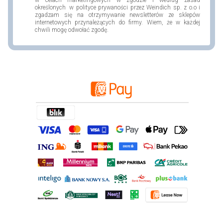
określonych w polityce prywaności przez Weindich sp. z o.o i
zgadzam się na otrzymywanie newsletterów ze sklepów
internetowych przynależących do firmy. Wiem, że w każdej
chwili mogę odwołać zgodę.