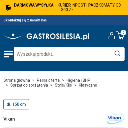
DARMOWA WYSYŁKA
–
KURIER INPOST I PACZKOMATY
OD
300 ZŁ
Skontaktuj się z nami
O nas
0
Strona główna
Pełna oferta
Higiena i BHP
Sprzęt do sprzątania
Style/Kije
Klasyczne
dł. 150 cm
Vikan