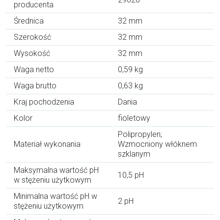
producenta
Średnica
32 mm
Szerokość
32 mm
Wysokość
32 mm
Waga netto
0,59 kg
Waga brutto
0,63 kg
Kraj pochodzenia
Dania
Kolor
fioletowy
Polipropylen;
Materiał wykonania
Wzmocniony włóknem
szklanym
Maksymalna wartość pH
10,5 pH
w stężeniu użytkowym
Minimalna wartość pH w
2 pH
stężeniu użytkowym