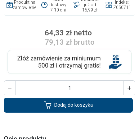
Produkt na
Indeks:
dostawy
już od
zamówienie
Z050711
7-10 dni
15,99 zł
64,33 zł netto
79,13 zł brutto


Dodaj do koszyka
Opis produktu