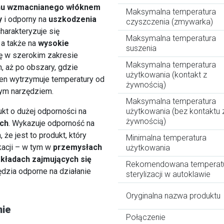
enu wzmacnianego włóknem
Maksymalna temperatura
y
i odporny na
uszkodzenia
czyszczenia (zmywarka)
charakteryzuje się
Maksymalna temperatura
, a także na
wysokie
suszenia
ię w szerokim zakresie
Maksymalna temperatura
, aż po obszary, gdzie
użytkowania (kontakt z
en wytrzymuje temperatury od
żywnością)
nym narzędziem.
Maksymalna temperatura
kt o dużej odporności na
użytkowania (bez kontaktu 
żywnością)
ych
. Wykazuje odporność na
 że jest to produkt, który
Minimalna temperatura
acji – w tym w
przemysłach
użytkowania
kładach zajmujących się
Rekomendowana temperat
dzia odporne na działanie
sterylizacji w autoklawie
Oryginalna nazwa produktu
nie
Połączenie