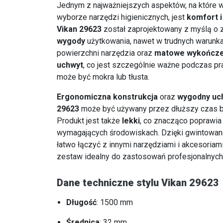
Jednym z najważniejszych aspektów, na które 
wyborze narzędzi higienicznych, jest
komfort 
Vikan 29623
został zaprojektowany z myślą o
wygody
użytkowania, nawet w trudnych warunk
powierzchni narzędzia oraz
matowe wykończe
uchwyt
, co jest szczególnie ważne podczas pr
może być mokra lub tłusta.
Ergonomiczna konstrukcja
oraz
wygodny uc
29623
może być używany przez dłuższy czas b
Produkt jest także
lekki
, co znacząco poprawia
wymagających środowiskach. Dzięki gwintowan
łatwo łączyć z innymi narzędziami i akcesoriam
zestaw idealny do zastosowań profesjonalnych
Dane techniczne stylu Vikan 29623
Długość
: 1500 mm
Średnica
: 32 mm