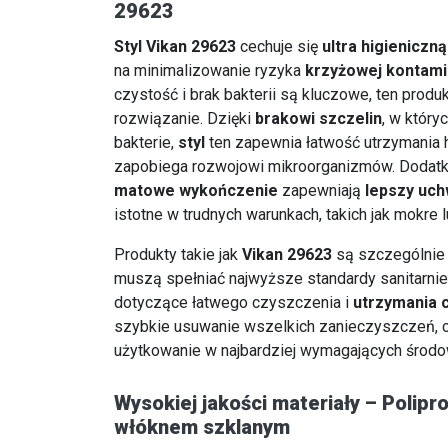
29623
Styl Vikan 29623
cechuje się
ultra higieniczn
na minimalizowanie ryzyka
krzyżowej kontami
czystość i brak bakterii są kluczowe, ten prod
rozwiązanie. Dzięki
brakowi szczelin
, w który
bakterie,
styl
ten zapewnia łatwość utrzymania hi
zapobiega rozwojowi mikroorganizmów. Dodat
matowe wykończenie
zapewniają
lepszy uch
istotne w trudnych warunkach, takich jak mokre lu
Produkty takie jak
Vikan 29623
są szczególnie 
muszą spełniać najwyższe standardy sanitarnie
dotyczące łatwego czyszczenia i
utrzymania 
szybkie usuwanie wszelkich zanieczyszczeń, 
użytkowanie w najbardziej wymagających środo
Wysokiej jakości materiały – Polip
włóknem szklanym