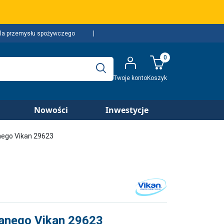
la przemysłu spożywczego
0
Twoje konto
Koszyk
Nowości
Inwestycje
anego Vikan 29623
lanego Vikan 29623