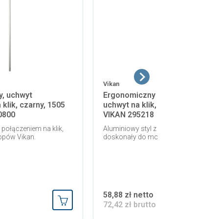
Vikan
y, uchwyt
Ergonomiczny styl aluminiowy,
 klik, czarny, 1505
uchwyt na klik, szary, 1375 mm,
0800
VIKAN 295218
 połączeniem na klik,
Aluminiowy styl z połączeniem na klik
opów Vikan.
doskonały do mopów Vikan.
58,88 zł netto
72,42 zł brutto
Dodaj do koszyka