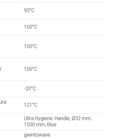
93°C
100°C
100°C
z
100°C
-20°C
ura
121°C
Ultra Hygienic Handle, Ø32 mm,
1500 mm, Blue
gwintowane