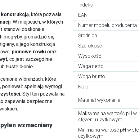
Indeks
ą konstrukcją
, która pozwala
EAN
nacji
. W miejscach, w których
Numer modelu producenta
ukt stanowi doskonałe
Średnica
ch mogłyby gromadzić się
gieny, a jego konstrukcja
Szerokość
kowo,
pionowe rowki
oraz
Wysokość
wyt
, co jest szczególnie
Waga netto
b tłuste dłonie.
Waga brutto
cenione w branżach, które
, ponieważ spełniają wymogi
Kolor
czystości
. Styl ten pozwala na
Materiał wykonania
co zapewnia bezpieczne
wiskach.
Maksymalna wartość pH w
stężeniu użytkowym
ropylen wzmacniany
Minimalna wartość pH w stę
użytkowym