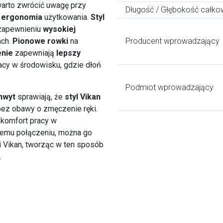
warto zwrócić uwagę przy
Długość / Głębokość całko
i ergonomia
użytkowania.
Styl
 zapewnieniu
wysokiej
ach.
Pionowe rowki
na
Producent wprowadzający
nie
zapewniają
lepszy
acy w środowisku, gdzie dłoń
Podmiot wprowadzający
hwyt
sprawiają, że
styl Vikan
ez obawy o zmęczenie ręki.
 komfort pracy w
emu połączeniu, można go
i Vikan, tworząc w ten sposób
.