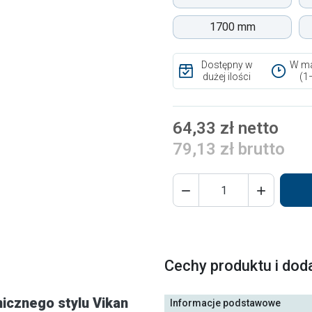
1700 mm
Dostępny w
W ma
dużej ilości
(1
64,33 zł netto
79,13 zł brutto


Cechy produktu i dod
nicznego stylu Vikan
Informacje podstawowe