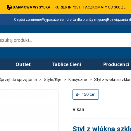
DARMOWA WYSYŁKA
–
KURIER INPOST I PACZKOMATY
OD 300 ZŁ
Części zamienne
Wyposażenie i oferta dla branży mięsnej
Rozwiązania d
Outlet
Tablice Cieni
Producenci
Sprzęt do sprzątania
Style/Kije
Klasyczne
Styl z włókna szkl
dł. 150 cm
Vikan
Styl z włókna szk