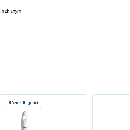
m szklanym
Różne długości