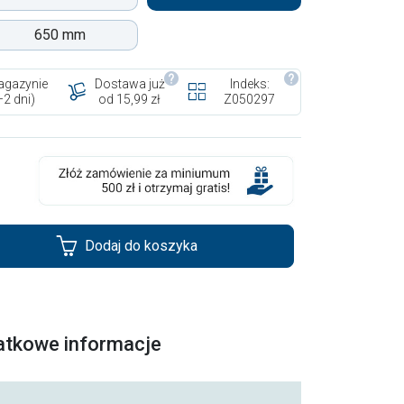
650 mm
gazynie
Dostawa już
Indeks:
–2 dni)
od 15,99 zł
Z050297
Dodaj do koszyka
atkowe informacje