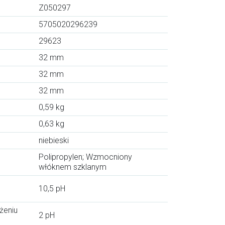
Z050297
5705020296239
29623
32 mm
32 mm
32 mm
0,59 kg
0,63 kg
niebieski
Polipropylen; Wzmocniony
włóknem szklanym
10,5 pH
żeniu
2 pH