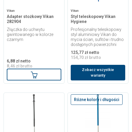
Vikan
Vikan
Adapter stożkowy Vikan
Styl teleskopowy Vikan
282904
Hygiene
Złączka do uchwytu
Profesjonalny teleskopowy
gwintowanego w kolorze
styl aluminiowy Vikan do
czarnym
mycia ścian, sufitów i trudno
dostępnych powierzchni
125,77 zł netto
154,70 zł brutto
6,88 zł netto
8,46 zł brutto
Zobacz wszystkie
Dodaj do koszyka
warianty
Różne kolory i długości