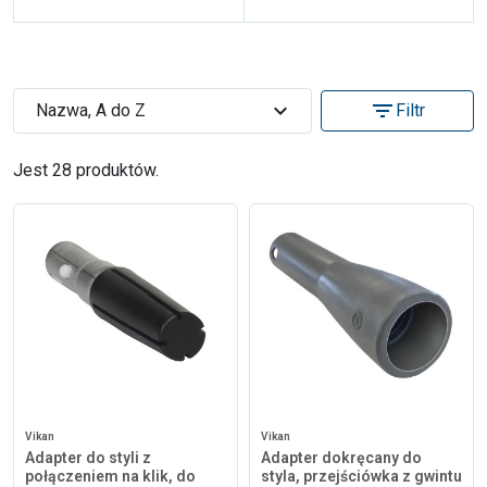
expand_more
filter_list
Nazwa, A do Z
Filtr
Jest 28 produktów.
Vikan
Vikan
Adapter do styli z
Adapter dokręcany do
połączeniem na klik, do
styla, przejściówka z gwintu