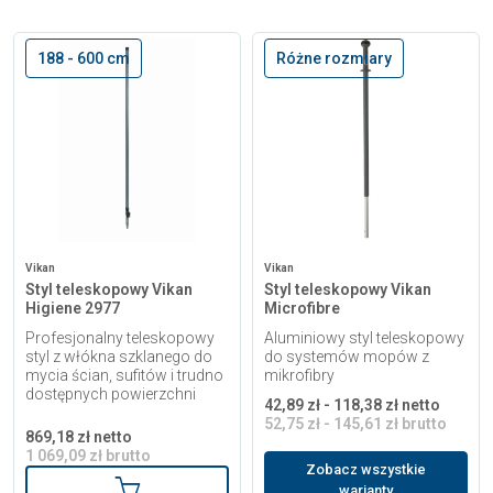
188 - 600 cm
Różne rozmiary
Vikan
Vikan
Styl teleskopowy Vikan
Styl teleskopowy Vikan
Higiene 2977
Microfibre
Profesjonalny teleskopowy
Aluminiowy styl teleskopowy
styl z włókna szklanego do
do systemów mopów z
mycia ścian, sufitów i trudno
mikrofibry
dostępnych powierzchni
42,89 zł - 118,38 zł netto
52,75 zł - 145,61 zł brutto
869,18 zł netto
1 069,09 zł brutto
Zobacz wszystkie
Dodaj do koszyka
warianty