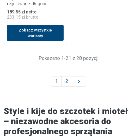
regulowanej długości
189,55 zł netto
233,15 zł brutto
Zobacz wszystkie
warianty
Pokazano 1-21 z 28 pozycji
1
2

Style i kije do szczotek i mioteł
– niezawodne akcesoria do
profesjonalnego sprzątania