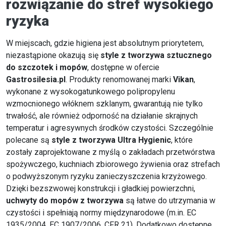
rozwiązanie do stref wysokiego
ryzyka
W miejscach, gdzie higiena jest absolutnym priorytetem,
niezastąpione okazują się
style z tworzywa sztucznego
do szczotek i mopów
, dostępne w ofercie
Gastrosilesia.pl
. Produkty renomowanej marki
Vikan
,
wykonane z wysokogatunkowego polipropylenu
wzmocnionego włóknem szklanym, gwarantują nie tylko
trwałość, ale również odporność na działanie skrajnych
temperatur i agresywnych środków czystości. Szczególnie
polecane są
style z tworzywa Ultra Hygienic
, które
zostały zaprojektowane z myślą o zakładach przetwórstwa
spożywczego, kuchniach zbiorowego żywienia oraz strefach
o podwyższonym ryzyku zanieczyszczenia krzyżowego.
Dzięki bezszwowej konstrukcji i gładkiej powierzchni,
uchwyty do mopów z tworzywa
są łatwe do utrzymania w
czystości i spełniają normy międzynarodowe (m.in. EC
1935/2004, EC 1907/2006, CFR 21). Dodatkowo dostępne