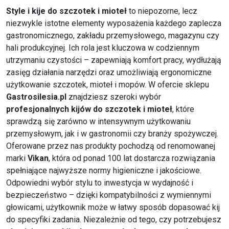
Style i kije do szczotek i mioteł
to niepozorne, lecz
niezwykle istotne elementy wyposażenia każdego zaplecza
gastronomicznego, zakładu przemysłowego, magazynu czy
hali produkcyjnej. Ich rola jest kluczowa w codziennym
utrzymaniu czystości – zapewniają komfort pracy, wydłużają
zasięg działania narzędzi oraz umożliwiają ergonomiczne
użytkowanie szczotek, mioteł i mopów. W ofercie sklepu
Gastrosilesia.pl
znajdziesz szeroki wybór
profesjonalnych kijów do szczotek i mioteł
, które
sprawdzą się zarówno w intensywnym użytkowaniu
przemysłowym, jak i w gastronomii czy branży spożywczej.
Oferowane przez nas produkty pochodzą od renomowanej
marki
Vikan
, która od ponad 100 lat dostarcza rozwiązania
spełniające najwyższe normy higieniczne i jakościowe.
Odpowiedni wybór stylu to inwestycja w wydajność i
bezpieczeństwo – dzięki kompatybilności z wymiennymi
głowicami, użytkownik może w łatwy sposób dopasować kij
do specyfiki zadania. Niezależnie od tego, czy potrzebujesz