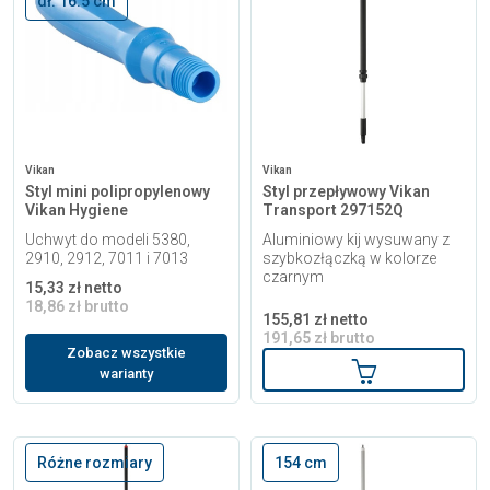
dł. 16.5 cm
Vikan
Vikan
Styl mini polipropylenowy
Styl przepływowy Vikan
Vikan Hygiene
Transport 297152Q
Uchwyt do modeli 5380,
Aluminiowy kij wysuwany z
2910, 2912, 7011 i 7013
szybkozłączką w kolorze
czarnym
15,33 zł netto
18,86 zł brutto
155,81 zł netto
191,65 zł brutto
Zobacz wszystkie
Dodaj do kosz
warianty
Różne rozmiary
154 cm