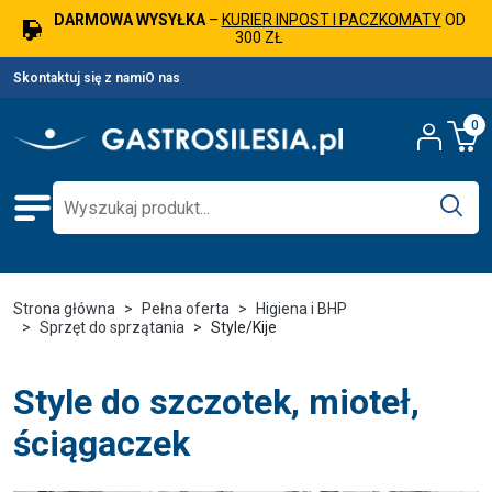
DARMOWA WYSYŁKA
–
KURIER INPOST I PACZKOMATY
OD
300 ZŁ
Skontaktuj się z nami
O nas
0
Strona główna
Pełna oferta
Higiena i BHP
Sprzęt do sprzątania
Style/Kije
Style do szczotek, mioteł,
ściągaczek