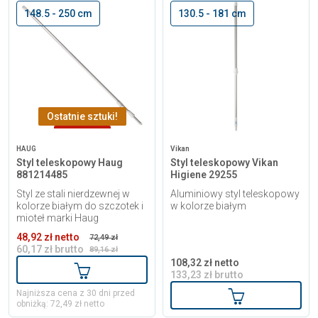
148.5 - 250 cm
130.5 - 181 cm
Ostatnie sztuki!
-28,99 zł
HAUG
Vikan
Styl teleskopowy Haug
Styl teleskopowy Vikan
881214485
Higiene 29255
Styl ze stali nierdzewnej w
Aluminiowy styl teleskopowy
kolorze białym do szczotek i
w kolorze białym
mioteł marki Haug
48,92 zł netto
72,49 zł
60,17 zł brutto
89,16 zł
108,32 zł netto
Dodaj do koszyka
133,23 zł brutto
Dodaj do kosz
Najniższa cena z 30 dni przed
obniżką: 72,49 zł netto