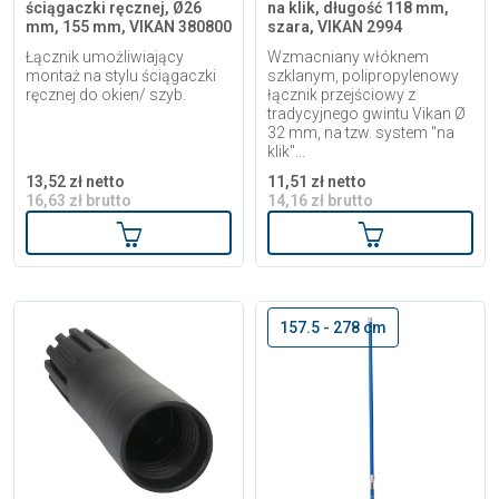
ściągaczki ręcznej, Ø26
na klik, długość 118 mm,
mm, 155 mm, VIKAN 380800
szara, VIKAN 2994
Łącznik umożliwiający
Wzmacniany włóknem
montaż na stylu ściągaczki
szklanym, polipropylenowy
ręcznej do okien/ szyb.
łącznik przejściowy z
tradycyjnego gwintu Vikan Ø
32 mm, na tzw. system "na
klik"...
13,52 zł netto
11,51 zł netto
16,63 zł brutto
14,16 zł brutto
Dodaj do koszyka
Dodaj do kosz
157.5 - 278 cm