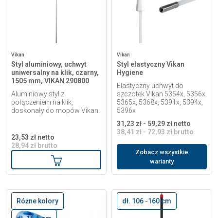
Vikan
Vikan
Styl aluminiowy, uchwyt
Styl elastyczny Vikan
uniwersalny na klik, czarny,
Hygiene
1505 mm, VIKAN 290800
Elastyczny uchwyt do
Aluminiowy styl z
szczotek Vikan 5354x, 5356x,
połączeniem na klik,
5365x, 5368x, 5391x, 5394x,
doskonały do mopów Vikan.
5396x
31,23 zł - 59,29 zł netto
38,41 zł - 72,93 zł brutto
23,53 zł netto
28,94 zł brutto
Zobacz wszystkie
Dodaj do koszyka
warianty
Różne kolory
dł. 106 -160 cm