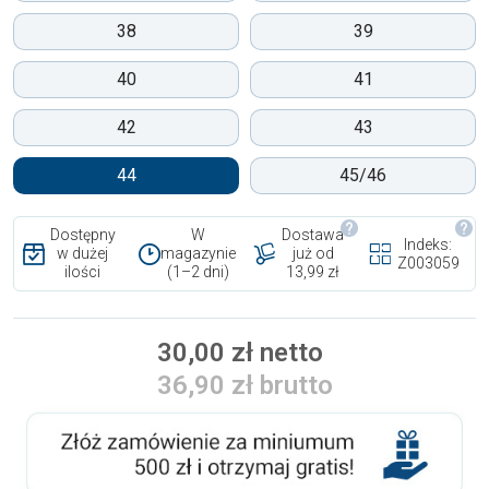
38
39
40
41
42
43
44
45/46
Dostępny
W
Dostawa
Indeks:
w dużej
magazynie
już od
Z003059
ilości
(1–2 dni)
13,99 zł
30,00 zł netto
36,90 zł brutto