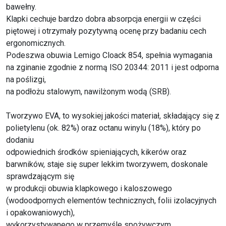
bawełny.
Klapki cechuje bardzo dobra absorpcja energii w części
piętowej i otrzymały pozytywną ocenę przy badaniu cech
ergonomicznych.
Podeszwa obuwia Lemigo Cloack 854, spełnia wymagania
na zginanie zgodnie z normą ISO 20344: 2011 i jest odporna
na poślizgi,
na podłożu stalowym, nawilżonym wodą (SRB).
Tworzywo EVA, to wysokiej jakości materiał, składający się z
polietylenu (ok. 82%) oraz octanu winylu (18%), który po
dodaniu
odpowiednich środków spieniających, kikerów oraz
barwników, staje się super lekkim tworzywem, doskonale
sprawdzającym się
w produkcji obuwia klapkowego i kaloszowego
(wodoodpornych elementów technicznych, folii izolacyjnych
i opakowaniowych),
wykorzystywanego w przemyśle spożywczym,