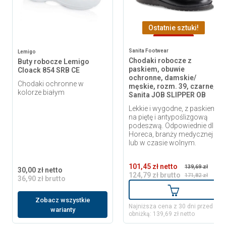
Ostatnie sztuki!
-47,03 zł
Sanita Footwear
Lemigo
Chodaki robocze z
Buty robocze Lemigo
paskiem, obuwie
Cloack 854 SRB CE
ochronne, damskie/
Chodaki ochronne w
męskie, rozm. 39, czarne,
kolorze białym
Sanita JOB SLIPPER OB
Lekkie i wygodne, z paskiem
na piętę i antypoślizgową
podeszwą. Odpowiednie dla
Horeca, branży medycznej
lub w czasie wolnym.
101,45 zł netto
139,69 zł
30,00 zł netto
124,79 zł brutto
171,82 zł
36,90 zł brutto
Dodaj do ko
Zobacz wszystkie
Najniższa cena z 30 dni przed
warianty
obniżką: 139,69 zł netto