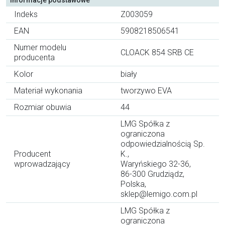
Indeks
Z003059
EAN
5908218506541
Numer modelu
CLOACK 854 SRB CE
producenta
Kolor
biały
Materiał wykonania
tworzywo EVA
Rozmiar obuwia
44
LMG Spółka z
ograniczona
odpowiedzialnością Sp.
Producent
K.,
wprowadzający
Waryńskiego 32-36,
86-300 Grudziądz,
Polska,
sklep@lemigo.com.pl
LMG Spółka z
ograniczona