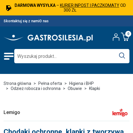
DARMOWA WYSYŁKA
–
KURIER INPOST I PACZKOMATY
OD
300 ZŁ
Skontaktuj się z nami
O nas
0
Strona główna
Pełna oferta
Higiena i BHP
Odzież robocza i ochronna
Obuwie
Klapki
Lemigo
Chodaki ochronne, klapki z tworzywa