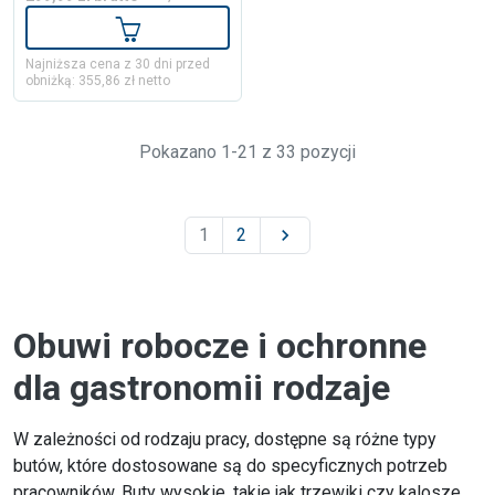
Dodaj do koszyka
Najniższa cena z 30 dni przed
obniżką: 355,86 zł netto
Pokazano 1-21 z 33 pozycji
1
2

Obuwi robocze i ochronne
dla gastronomii rodzaje
W zależności od rodzaju pracy, dostępne są różne typy
butów, które dostosowane są do specyficznych potrzeb
pracowników. Buty wysokie, takie jak trzewiki czy kalosze,