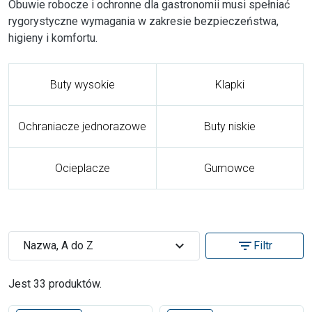
Obuwie robocze i ochronne dla gastronomii musi spełniać
rygorystyczne wymagania w zakresie bezpieczeństwa,
higieny i komfortu.
Buty wysokie
Klapki
Ochraniacze jednorazowe
Buty niskie
Ocieplacze
Gumowce
expand_more
filter_list
Nazwa, A do Z
Filtr
Jest 33 produktów.