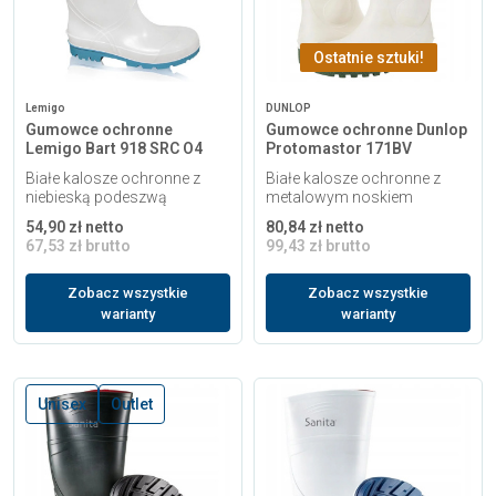
Ostatnie sztuki!
Lemigo
DUNLOP
Gumowce ochronne
Gumowce ochronne Dunlop
Lemigo Bart 918 SRC O4
Protomastor 171BV
Białe kalosze ochronne z
Białe kalosze ochronne z
niebieską podeszwą
metalowym noskiem
54,90 zł netto
80,84 zł netto
67,53 zł brutto
99,43 zł brutto
Zobacz wszystkie
Zobacz wszystkie
warianty
warianty
Unisex
Outlet