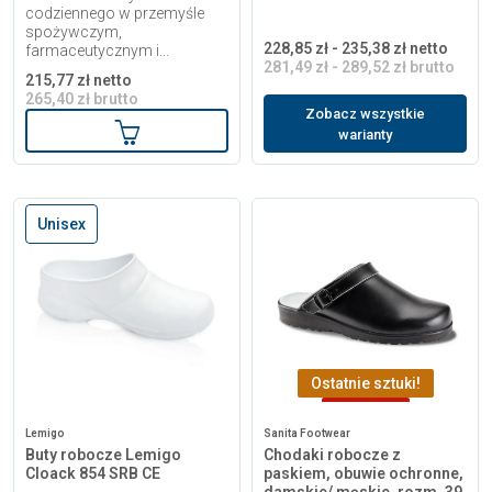
codziennego w przemyśle
spożywczym,
228,85 zł - 235,38 zł netto
farmaceutycznym i...
281,49 zł - 289,52 zł brutto
215,77 zł netto
265,40 zł brutto
Zobacz wszystkie
Dodaj do koszyka
warianty
Unisex
Ostatnie sztuki!
-47,03 zł
Lemigo
Sanita Footwear
Buty robocze Lemigo
Chodaki robocze z
Cloack 854 SRB CE
paskiem, obuwie ochronne,