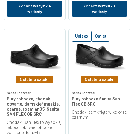
Zobacz wszystkie
Zobacz wszystkie
warianty
warianty
Unisex
Outlet
Ostatnie sztuki!
Ostatnie sztuki!
Sanita Footwear
Sanita Footwear
Buty robocze, chodaki
Buty robocze Sanita San
otwarte, damskie/ męskie,
Flex OB SRC
czarne, rozmiar 35, Sanita
Chodaki zamknięte w kolorze
SAN FLEX OB SRC
czarnym
Chodaki San Flex to wysokiej
jakości obuwie robocze,
zalecane do użytku