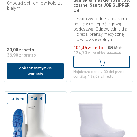
damskie/ męskie, rozm. 39,
Chodaki ochronne w kolorze
czarne, Sanita JOB SLIPPER
białym
OB
Lekkie i wygodne, z paskiem
na piętę i antypoślizgową
podeszwą. Odpowiednie dla
Horeca, branży medycznej
lub w czasie wolnym.
101,45 zł netto
139,69 zł
30,00 zł netto
124,79 zł brutto
171,82 zł
36,90 zł brutto
Dodaj do kosz
Zobacz wszystkie
Najniższa cena z 30 dni przed
warianty
obniżką: 139,69 zł netto
Unisex
Outlet