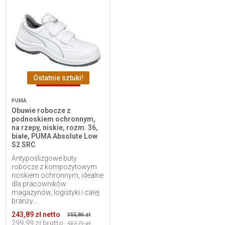
Ostatnie sztuki!
-137,72 zł
PUMA
Obuwie robocze z
podnoskiem ochronnym,
na rzepy, niskie, rozm. 36,
białe, PUMA Absolute Low
S2 SRC
Antypoślizgowe buty
robocze z kompozytowym
noskiem ochronnym, idealne
dla pracowników
magazynów, logistyki i całej
branży...
243,89 zł netto
355,86 zł
299,99 zł brutto
437,71 zł