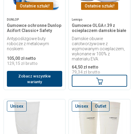
Ostatnie sztuki!
Ostatnie sztuki!
DUNLOP
Lemigo
Gumowce ochronne Dunlop
Gumowce OLGA r.39 z
Acifort Classic+ Safety
ocieplaczem damskie białe
Antypoślizgowe buty
Damskie obuwie
robocze z metalowym
całotworzywowe z
noskiem
wyjmowanym ocieplaczem,
wykonane w 100% z
105,00 zł netto
materiału EVA.
129,15 zł brutto
64,50 zł netto
79,34 zł brutto
Zobacz wszystkie
Dodaj do kosz
warianty
Unisex
Unisex
Outlet