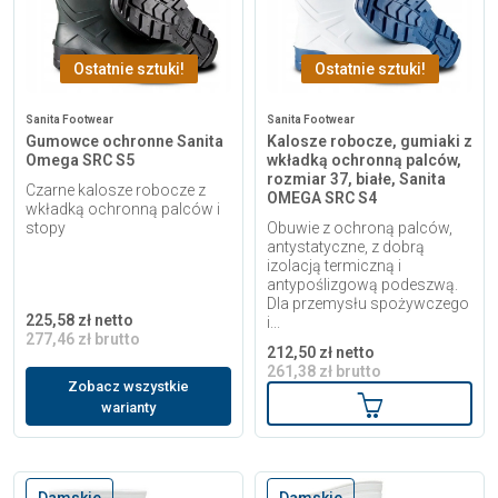
Ostatnie sztuki!
Ostatnie sztuki!
Sanita Footwear
Sanita Footwear
Gumowce ochronne Sanita
Kalosze robocze, gumiaki z
Omega SRC S5
wkładką ochronną palców,
rozmiar 37, białe, Sanita
Czarne kalosze robocze z
OMEGA SRC S4
wkładką ochronną palców i
stopy
Obuwie z ochroną palców,
antystatyczne, z dobrą
izolacją termiczną i
antypoślizgową podeszwą.
Dla przemysłu spożywczego
225,58 zł netto
i...
277,46 zł brutto
212,50 zł netto
261,38 zł brutto
Zobacz wszystkie
Dodaj do kosz
warianty
Damskie
Damskie