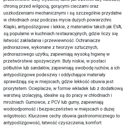
chronią przed wilgocią, gorącymi cieczami oraz
uszkodzeniami mechanicznymi i są szczególnie przydatne
w chłodniach oraz podczas mycia dużych powierzchni.
Klapki, antypoślizgowe i lekkie, z materiałów takich jak EVA,
są popularne w kuchniach restauracyjnych, gdzie liczy się
łatwość zakładania i przewiewność. Ochraniacze
jednorazowe, wykonane z tworzyw sztucznych,
jednorazowego użytku, zapewniają wysoką higienę w
przetwórstwie spożywczym. Buty niskie, w postaci
półbutów lub sandałów, zapewniają swobodę ruchów, a ich
antypoślizgowe podeszwy i oddychające materiały
sprawdzają się w miejscach, gdzie lekkość obuwia jest
priorytetem. Ocieplacze, w formie wkładek lub z dodatkową
warstwą izolacyjną, idealne są do pracy w chłodniach i
mroźniach. Gumowce, z PCV lub gumy, zapewniają
wodoodporność i bezpieczeństwo w miejscach o dużej
wilgotności. Kluczowe cechy obuwia gastronomicznego to
antypoślizgowość, łatwość czyszczenia, komfort