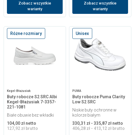
Zobacz wszystkie
Zobacz wszystkie
warianty
warianty
Różne rozmiary
Unisex
Kegel-Błażusiak
PUMA
Buty robocze S2 SRC Albi
Buty robocze Puma Clarity
Kegel-Błażusiak 7-3357-
Low S2 SRC
221-1081
Niskie buty ochronne w
Białe obuwie bez wkładki
kolorze białym
104,00 zł netto
330,31 zł - 335,87 zł netto
127,92 zł brutto
406,28 zł - 413,12 zł brutto