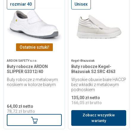
rozmiar 40
Unisex
Ostatnie sztuki!
ARDON SAFETY s.r.o.
Kegel-Błażusiak
Buty robocze ARDON
Buty robocze Kegel-
SLIPPER G3312/40
Błażusiak S2 SRC 4363
Buty robocze z metalowym
Wysokie obuwie białe HACCP
noskiem w kolorze białym
bez wkładki z metalowym
podnoskiem
135,00 zł netto
166,05 zł brutto
64,00 zł netto
78,72 zł brutto
Zobacz wszystkie
Dodaj do koszyka
warianty