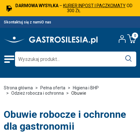
DARMOWA WYSYŁKA
–
KURIER INPOST I PACZKOMATY
OD
300 ZŁ
Skontaktuj się z nami
O nas
0
Strona główna
Pełna oferta
Higiena i BHP
Odzież robocza i ochronna
Obuwie
Obuwie robocze i ochronne
dla gastronomii