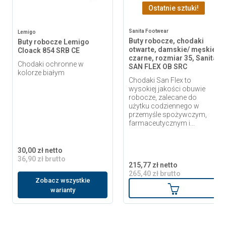
Ostatnie sztuki!
Sanita Footwear
Lemigo
Buty robocze, chodaki
Buty robocze Lemigo
otwarte, damskie/ męskie,
Cloack 854 SRB CE
czarne, rozmiar 35, Sanita
Chodaki ochronne w
SAN FLEX OB SRC
kolorze białym
Chodaki San Flex to
wysokiej jakości obuwie
robocze, zalecane do
użytku codziennego w
przemyśle spożywczym,
farmaceutycznym i...
30,00 zł netto
36,90 zł brutto
215,77 zł netto
265,40 zł brutto
Zobacz wszystkie
Dodaj do ko
warianty