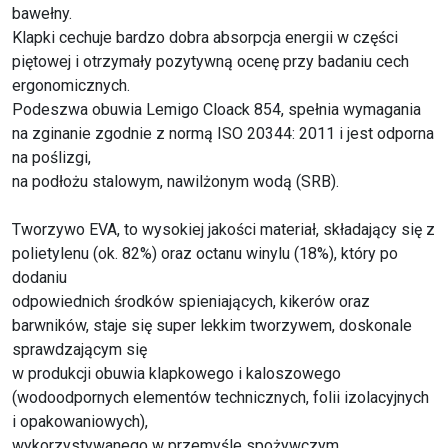
bawełny.
Klapki cechuje bardzo dobra absorpcja energii w części
piętowej i otrzymały pozytywną ocenę przy badaniu cech
ergonomicznych.
Podeszwa obuwia Lemigo Cloack 854, spełnia wymagania
na zginanie zgodnie z normą ISO 20344: 2011 i jest odporna
na poślizgi,
na podłożu stalowym, nawilżonym wodą (SRB).
Tworzywo EVA, to wysokiej jakości materiał, składający się z
polietylenu (ok. 82%) oraz octanu winylu (18%), który po
dodaniu
odpowiednich środków spieniających, kikerów oraz
barwników, staje się super lekkim tworzywem, doskonale
sprawdzającym się
w produkcji obuwia klapkowego i kaloszowego
(wodoodpornych elementów technicznych, folii izolacyjnych
i opakowaniowych),
wykorzystywanego w przemyśle spożywczym,