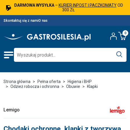
DARMOWA WYSYŁKA
–
KURIER INPOST I PACZKOMATY
OD
300 ZŁ
Skontaktuj się z nami
O nas
0
Strona główna
Pełna oferta
Higiena i BHP
Odzież robocza i ochronna
Obuwie
Klapki
Lemigo
Chodaki ochronne, klapki z tworzywa