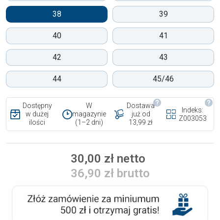
38
39
40
41
42
43
44
45/46
Dostępny
W
Dostawa
Indeks:
w dużej
magazynie
już od
Z003053
ilości
(1–2 dni)
13,99 zł
30,00 zł netto
36,90 zł brutto