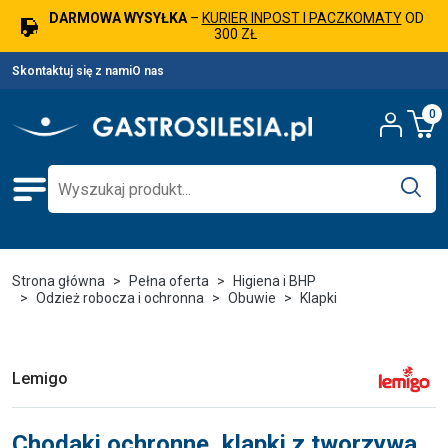
DARMOWA WYSYŁKA
–
KURIER INPOST I PACZKOMATY
OD
300 ZŁ
Skontaktuj się z nami
O nas
0
Strona główna
Pełna oferta
Higiena i BHP
Odzież robocza i ochronna
Obuwie
Klapki
Lemigo
Chodaki ochronne, klapki z tworzywa