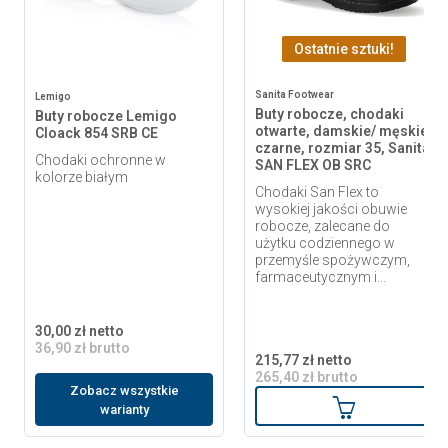
Ostatnie sztuki!
Sanita Footwear
Lemigo
Buty robocze, chodaki
Buty robocze Lemigo
otwarte, damskie/ męskie,
Cloack 854 SRB CE
czarne, rozmiar 35, Sanita
Chodaki ochronne w
SAN FLEX OB SRC
kolorze białym
Chodaki San Flex to
wysokiej jakości obuwie
robocze, zalecane do
użytku codziennego w
przemyśle spożywczym,
farmaceutycznym i...
30,00 zł netto
36,90 zł brutto
215,77 zł netto
265,40 zł brutto
Zobacz wszystkie
Dodaj do ko
warianty