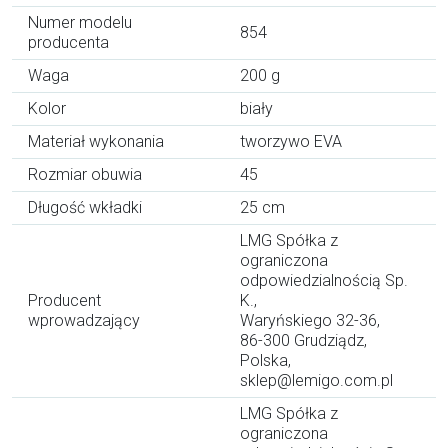
Numer modelu
854
producenta
Waga
200 g
Kolor
biały
Materiał wykonania
tworzywo EVA
Rozmiar obuwia
45
Długość wkładki
25 cm
LMG Spółka z
ograniczona
odpowiedzialnością Sp.
Producent
K.,
wprowadzający
Waryńskiego 32-36,
86-300 Grudziądz,
Polska,
sklep@lemigo.com.pl
LMG Spółka z
ograniczona