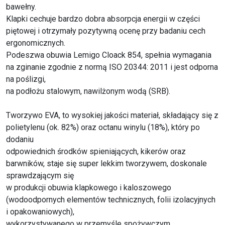
bawełny.
Klapki cechuje bardzo dobra absorpcja energii w części
piętowej i otrzymały pozytywną ocenę przy badaniu cech
ergonomicznych.
Podeszwa obuwia Lemigo Cloack 854, spełnia wymagania
na zginanie zgodnie z normą ISO 20344: 2011 i jest odporna
na poślizgi,
na podłożu stalowym, nawilżonym wodą (SRB).
Tworzywo EVA, to wysokiej jakości materiał, składający się z
polietylenu (ok. 82%) oraz octanu winylu (18%), który po
dodaniu
odpowiednich środków spieniających, kikerów oraz
barwników, staje się super lekkim tworzywem, doskonale
sprawdzającym się
w produkcji obuwia klapkowego i kaloszowego
(wodoodpornych elementów technicznych, folii izolacyjnych
i opakowaniowych),
wykorzystywanego w przemyśle spożywczym,