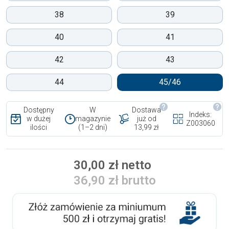
38
39
40
41
42
43
44
45/46
Dostępny
W
Dostawa
Indeks:
w dużej
magazynie
już od
Z003060
ilości
(1–2 dni)
13,99 zł
30,00 zł netto
36,90 zł brutto