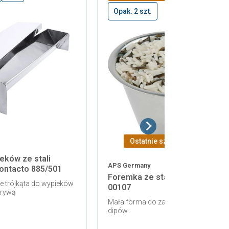
Opak. 2 szt.
Ostatnie sztuki!
-7,15 zł
eków ze stali
APS Germany
ontacto 885/501
Foremka ze stali nierdzewnej 
e trójkąta do wypieków
00107
krywą
Mała forma do zapiekania, miseczka
dipów