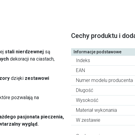
Cechy produktu i dod
łej
stali nierdzewnej
są
Informacje podstawowe
nych
dekoracji na ciastach,
Indeks
EAN
zory
dzięki
zestawowi
Numer modelu producenta
Długość
które pozwalają na
Wysokość
Materiał wykonania
ażdego pasjonata pieczenia,
W zestawie
tarzalny wygląd.