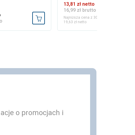
13,81 zł netto
19,63 zł
16,99 zł brutto
24,14 zł
o
Najniższa cena z 30 dni przed obniżką:
to
19,63 zł netto
Dodaj do koszyka
macje o promocjach i