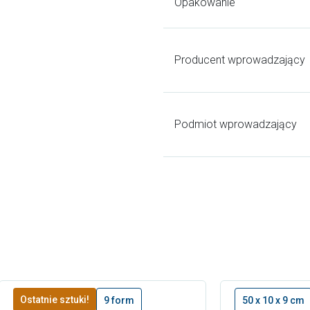
Opakowanie
Producent wprowadzający
Podmiot wprowadzający
Ostatnie sztuki!
9 form
50 x 10 x 9 cm