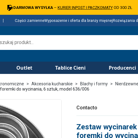
DARMOWA WYSYŁKA
–
KURIER INPOST I PACZKOMATY
OD 300 ZŁ
Części zamienne
Wyposażenie i oferta dla branży mięsnej
Rozwiązania d
Outlet
Tablice Cieni
Producenci
tronomiczne
Akcesoria kucharskie
Blachy i formy
Nierdzewn
foremki do wycinania, 6 sztuk, model 636/006
Contacto
Zestaw wycinarek 
foremki do wycina