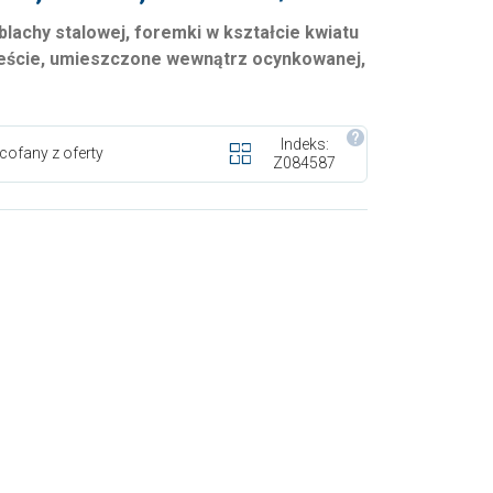
achy stalowej, foremki w kształcie kwiatu
cieście, umieszczone wewnątrz ocynkowanej,
Indeks:
cofany z oferty
Z084587