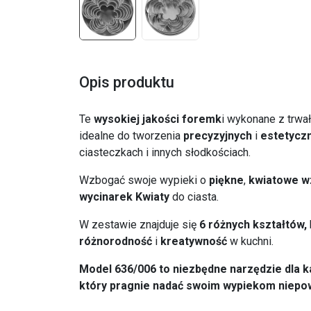
Opis produktu
Te
wysokiej jakości foremk
i wykonane z trwa
idealne do tworzenia
precyzyjnych
i
estetycz
ciasteczkach i innych słodkościach.
Wzbogać swoje wypieki o
piękne
,
kwiatowe w
wycinarek Kwiaty
do ciasta.
W zestawie znajduje się
6 różnych kształtów,
różnorodność
i
kreatywność
w kuchni.
Model 636/006 to niezbędne narzędzie dla k
który pragnie nadać swoim wypiekom niepow