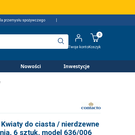
la przemysłu spożywczego
0
Twoje konto
Koszyk
Nowości
Inwestycje
e
Kwiaty do ciasta / nierdzewne
nia, 6 sztuk, model 636/006