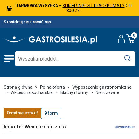
DARMOWA WYSYŁKA
–
KURIER INPOST I PACZKOMATY
OD
300 ZŁ
Skontaktuj się z nami
O nas
0
Strona główna
Pełna oferta
Wyposażenie gastronomiczne
Akcesoria kucharskie
Blachy i formy
Nierdzewne
Ostatnie sztuki!
9 form
Importer Weindich sp. z o.o.