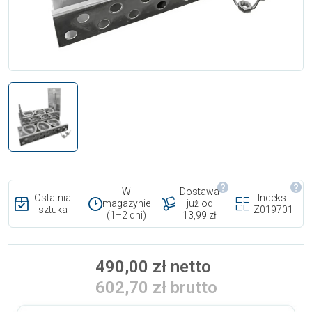
W
Dostawa
Ostatnia
Indeks:
magazynie
już od
sztuka
Z019701
(1–2 dni)
13,99 zł
490,00 zł netto
602,70 zł brutto