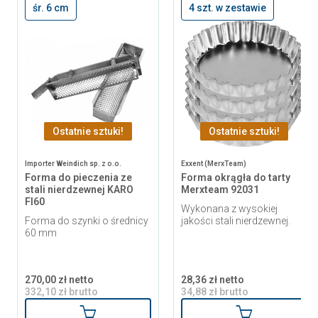
śr. 6 cm
4 szt. w zestawie
Ostatnie sztuki!
Ostatnie sztuki!
Importer Weindich sp. z o.o.
Exxent (MerxTeam)
Forma do pieczenia ze
Forma okrągła do tarty
stali nierdzewnej KARO
Merxteam 92031
FI60
Wykonana z wysokiej
Forma do szynki o średnicy
jakości stali nierdzewnej.
60 mm
270,00 zł netto
28,36 zł netto
332,10 zł brutto
34,88 zł brutto
Dodaj do koszyka
Dodaj do ko