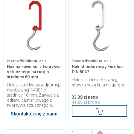
Importer Weindich sp. z o.o.
Importer Weindich sp. z o.o.
Hak na zawiesiu z tworzywa
Hak standardowy Eurohak
sztucznego na rurę o
DIN 5047
średnicy 60 mm
Hak ze stali nierdzewnej,
Hak ze stali kwasoodpornej,
główka haka kuta na gorąco.
nierdzewnej 1,4301 o
średnicy 16 mm. Zawiesie z
33,38 zł netto
odlewu ciśnieniowego z
41,06 zł brutto
tworzywa sztucznego o...
Dodaj do kosz
Skontaktuj się z nami!