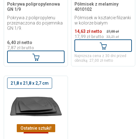
Pokrywa polipropylenowa
Półmisek z melaminy
GN 1/9
4010102
Pokrywa z polipropylenu
Półmisek w kształcie filiżanki
przeznaczona do pojemnika
w kolorze białym
GN 1/9.
14,63 zł netto
27,00 zł
17,99 zł brutto
33,21 zł
6,40 zł netto
Dodaj do kosz
7,87 zł brutto
Dodaj do koszyka
Najniższa cena z 30 dni przed
obniżką: 27,00 zł netto
21,8 x 21,8 x 2,7 cm
Ostatnie sztuki!
-10,15 zł