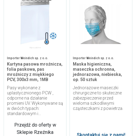
Importer Weindich sp. z o.o.
Importer Weindich sp. z o.o.
Kurtyna pasowa mroźnicza,
Maska higieniczna,
folia paskowa, pas
maseczka ochronna,
mroźniczy z miękkiego
jednorazowa, niebieska,
PCV, 300x3 mm, 1MB
op. 50 sztuk
Pasy wykonane z
Jednorazowe maseczki
uplastycznionego PCW ,
chirurgiczne to skuteczne
odporne na działanie
zabezpieczenie przed
promieni UV. Wykonywane są
wieloma szkodliwymi
w dwóch typach:
cząsteczkami z powietrza.
standardowym i...
Przejdź do oferty w
Sklepie Rzeźnika
Skontaktuj się z nami!