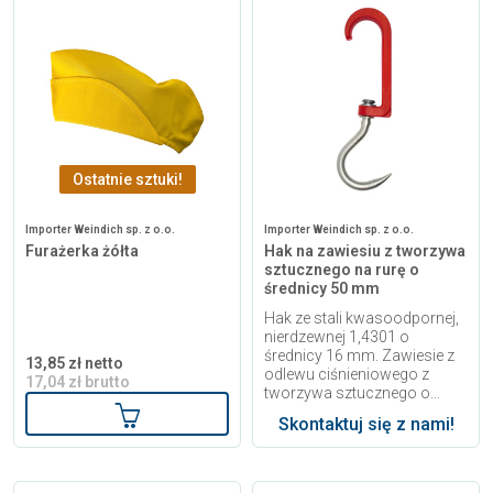
Ostatnie sztuki!
Importer Weindich sp. z o.o.
Importer Weindich sp. z o.o.
Furażerka żółta
Hak na zawiesiu z tworzywa
sztucznego na rurę o
średnicy 50 mm
Hak ze stali kwasoodpornej,
nierdzewnej 1,4301 o
średnicy 16 mm. Zawiesie z
13,85 zł netto
odlewu ciśnieniowego z
17,04 zł brutto
tworzywa sztucznego o...
Dodaj do koszyka
Skontaktuj się z nami!