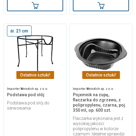
Dodaj do koszyka
Dodaj do kosz
śr. 21 cm
Ostatnie sztuki!
Ostatnie sztuki!
Importer Weindich sp. z o.o.
Importer Weindich sp. z o.o.
Podstawa pod słój
Pojemnik na zupę,
flaczarka do zgrzewu, z
Podstawa pod słój do
polipropylenu, czarna, poj.
serwowania
350 ml, op. 600 szt.
Flaczarka wykonana jest z
wysokiej jakości
polipropylenu w kolorze
czarnym. Idealnie sprawdzi