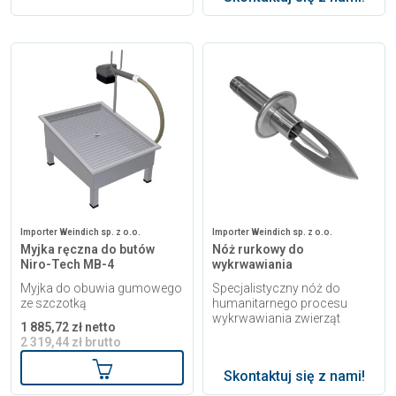
Importer Weindich sp. z o.o.
Importer Weindich sp. z o.o.
Myjka ręczna do butów
Nóż rurkowy do
Niro-Tech MB-4
wykrwawiania
Myjka do obuwia gumowego
Specjalistyczny nóż do
ze szczotką
humanitarnego procesu
wykrwawiania zwierząt
1 885,72 zł netto
2 319,44 zł brutto
Dodaj do koszyka
Skontaktuj się z nami!