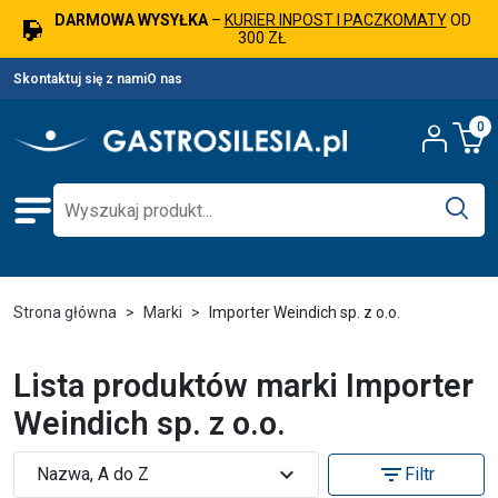
DARMOWA WYSYŁKA
–
KURIER INPOST I PACZKOMATY
OD
300 ZŁ
Skontaktuj się z nami
O nas
0
Strona główna
Marki
Importer Weindich sp. z o.o.
Lista produktów marki Importer
Weindich sp. z o.o.
expand_more
filter_list
Nazwa, A do Z
Filtr