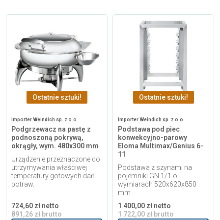
Ostatnie sztuki!
Ostatnie sztuki!
Importer Weindich sp. z o.o.
Importer Weindich sp. z o.o.
Podgrzewacz na pastę z
Podstawa pod piec
podnoszoną pokrywą,
konwekcyjno-parowy
okrągły, wym. 480x300 mm
Eloma Multimax/Genius 6-
11
Urządzenie przeznaczone do
utrzymywania właściwej
Podstawa z szynami na
temperatury gotowych dań i
pojemniki GN 1/1 o
potraw.
wymiarach 520x620x850
mm
724,60 zł netto
1 400,00 zł netto
891,26 zł brutto
1 722,00 zł brutto