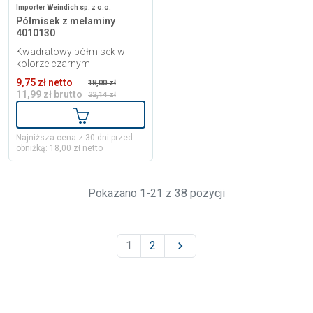
Importer Weindich sp. z o.o.
Półmisek z melaminy
4010130
Kwadratowy półmisek w
kolorze czarnym
9,75 zł netto
18,00 zł
11,99 zł brutto
22,14 zł
Dodaj do koszyka
Najniższa cena z 30 dni przed
obniżką: 18,00 zł netto
Pokazano 1-21 z 38 pozycji
1
2
