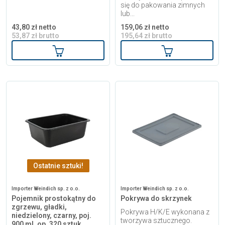
się do pakowania zimnych
lub...
43,80 zł netto
159,06 zł netto
53,87 zł brutto
195,64 zł brutto
Dodaj do koszyka
Dodaj do kosz
Ostatnie sztuki!
Importer Weindich sp. z o.o.
Importer Weindich sp. z o.o.
Pojemnik prostokątny do
Pokrywa do skrzynek
zgrzewu, gładki,
Pokrywa H/K/E wykonana z
niedzielony, czarny, poj.
tworzywa sztucznego.
900 ml, op. 320 sztuk