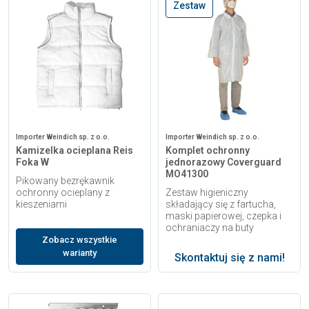
Zestaw
Importer Weindich sp. z o.o.
Importer Weindich sp. z o.o.
Kamizelka ocieplana Reis
Komplet ochronny
Foka W
jednorazowy Coverguard
MO41300
Pikowany bezrękawnik
ochronny ocieplany z
Zestaw higieniczny
kieszeniami
składający się z fartucha,
maski papierowej, czepka i
ochraniaczy na buty
Zobacz wszystkie
warianty
Skontaktuj się z nami!