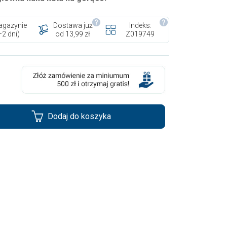
gazynie
Dostawa już
Indeks:
–2 dni)
od 13,99 zł
Z019749
Dodaj do koszyka