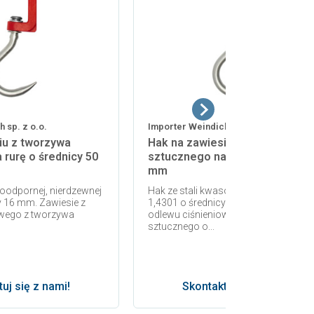
 sp. z o.o.
Importer Weindich sp. z o.o.
iu z tworzywa
Hak na zawiesiu z tworzywa
rurę o średnicy 50
sztucznego na rurę o średnicy 
mm
soodpornej, nierdzewnej
Hak ze stali kwasoodpornej, nierdzew
y 16 mm. Zawiesie z
1,4301 o średnicy 16 mm. Zawiesie z
owego z tworzywa
odlewu ciśnieniowego z tworzywa
sztucznego o...
uj się z nami!
Skontaktuj się z nami!