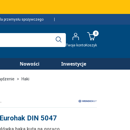
la przemysłu spożywczego
0
Twoje konto
Koszyk
Nowości
Inwestycje
ędzenie
Haki
.
Eurohak DIN 5047
 główka haka kuta na gorąco.