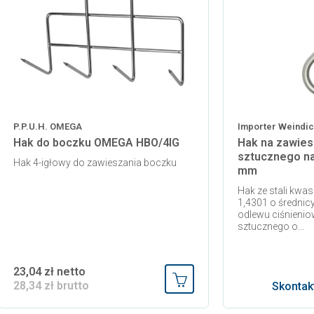
P.P.U.H. OMEGA
Importer Weindich
Hak do boczku OMEGA HBO/4IG
Hak na zawies
sztucznego na 
Hak 4-igłowy do zawieszania boczku
mm
Hak ze stali kwa
1,4301 o średnic
odlewu ciśnieni
sztucznego o...
23,04 zł netto
28,34 zł brutto
Skontakt
Dodaj do koszyka