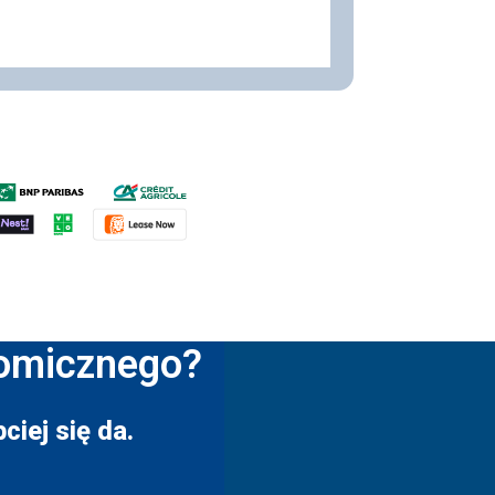
nomicznego?
ciej się da.