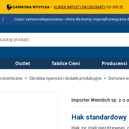
DARMOWA WYSYŁKA
–
KURIER INPOST I PACZKOMATY
OD 300 ZŁ
Części zamienne
Wyposażenie i oferta dla branży mięsnej
Rozwiązania d
Outlet
Tablice Cieni
Producenci
tronomiczne
Obróbka żywności i dodatki produkcyjne
Domowe w
Importer Weindich sp. z o.o
Hak standardowy 
Hak ze stali nierdzewnej,