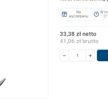
Na
W ma
wyczerpaniu
(1
33,38 zł netto
41,06 zł brutto

