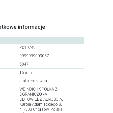
atkowe informacje
Z019749
9999999009037
5047
16 mm
stal nierdzewna
WEINDICH SPÓŁKA Z
OGRANICZONĄ
ODPOWIEDZIALNOŚCIĄ,
Karola Adamieckiego 8,
41-503 Chorzów, Polska,