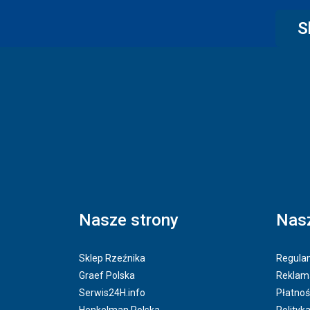
S
Nasze strony
Nasz
Sklep Rzeźnika
Regulam
Graef Polska
Reklama
Serwis24H.info
Płatnoś