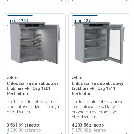
poj. 124 L.
poj. 127 L.
Liebherr
Liebherr
Chłodziarka do zabudowy
Chłodziarka do zabudowy
Liebherr FRTCvg 1501
Liebherr FRTCvg 1511
Perfection
Perfection
Profesjonalna chłodziarka
Profesjonalna chłodziarka
podblatowa z dynamicznym
podblatowa ze szklanymi
chłodzeniem
drzwiami i dynamicznym
chłodzeniem
3 561,69 zł netto
4 203,56 zł netto
4 380,88 zł brutto
5 170,38 zł brutto