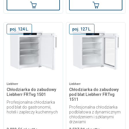
Dodaj do koszyka
Dodaj do kosz
poj. 124 L.
poj. 127 L.
Liebherr
Liebherr
Chłodziarka do zabudowy
Chłodziarka do zabudowy
Liebherr FRTvg 1501
pod blat Liebherr FRTvg
1511
Profesjonalna chłodziarka
pod blat do gastronomii,
Profesjonalna chłodziarka
hoteli i zapleczy kuchennych
podblatowa z dynamicznym
chłodzeniem i szklanymi
drzwiami