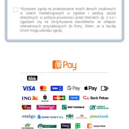
*Wyrażam zgodę na przetwarzanie moich danych osobowych
w celach marketingowych w zgodzie i według zasad
określonych w polityce prywaności przez Weindich sp. z o.o i
zgadzam się na otrzymywanie newsletterów ze sklepów
internetowych przynależących do firmy. Wiem, że w każdej
chwili mogę odwołać zgodę.