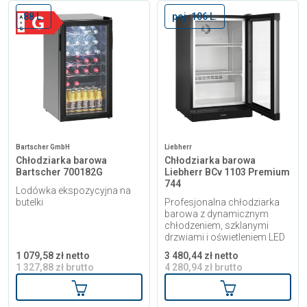
88 L.
poj. 106 L.
Bartscher GmbH
Liebherr
Chłodziarka barowa
Chłodziarka barowa
Bartscher 700182G
Liebherr BCv 1103 Premium
744
Lodówka ekspozycyjna na
butelki
Profesjonalna chłodziarka
barowa z dynamicznym
chłodzeniem, szklanymi
drzwiami i oświetleniem LED
1 079,58 zł netto
3 480,44 zł netto
1 327,88 zł brutto
4 280,94 zł brutto
Dodaj do koszyka
Dodaj do kosz