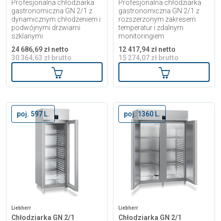
Profesjonalna chłodziarka
Profesjonalna chłodziarka
gastronomiczna GN 2/1 z
gastronomiczna GN 2/1 z
dynamicznym chłodzeniem i
rozszerzonym zakresem
podwójnymi drzwiami
temperatur i zdalnym
szklanymi
monitoringiem
24 686,69 zł netto
12 417,94 zł netto
30 364,63 zł brutto
15 274,07 zł brutto
Dodaj do koszyka
Dodaj do kosz
poj. 597 L.
poj. 1360 L.
Liebherr
Liebherr
Chłodziarka GN 2/1
Chłodziarka GN 2/1