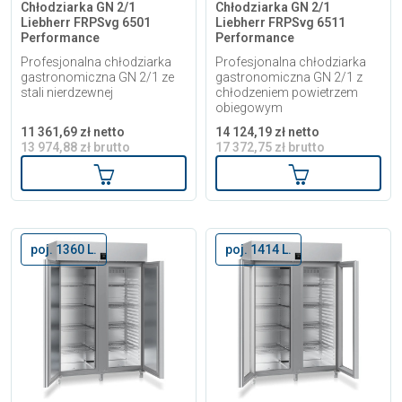
Chłodziarka GN 2/1
Chłodziarka GN 2/1
Liebherr FRPSvg 6501
Liebherr FRPSvg 6511
Performance
Performance
Profesjonalna chłodziarka
Profesjonalna chłodziarka
gastronomiczna GN 2/1 ze
gastronomiczna GN 2/1 z
stali nierdzewnej
chłodzeniem powietrzem
obiegowym
11 361,69 zł netto
14 124,19 zł netto
13 974,88 zł brutto
17 372,75 zł brutto
Dodaj do koszyka
Dodaj do kosz
poj. 1360 L.
poj. 1414 L.