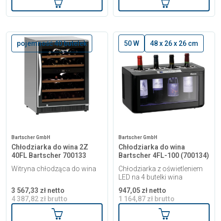
Dodaj do koszyka
Dodaj do kosz
pojemność 40 butelek
50 W
48 x 26 x 26 cm
Bartscher GmbH
Bartscher GmbH
Chłodziarka do wina 2Z
Chłodziarka do wina
40FL Bartscher 700133
Bartscher 4FL-100 (700134)
Witryna chłodząca do wina
Chłodziarka z oświetleniem
LED na 4 butelki wina
3 567,33 zł netto
947,05 zł netto
4 387,82 zł brutto
1 164,87 zł brutto
Dodaj do koszyka
Dodaj do kosz