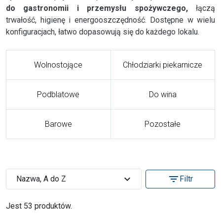
do gastronomii i przemysłu spożywczego,
łączą
trwałość, higienę i energooszczędność. Dostępne w wielu
konfiguracjach, łatwo dopasowują się do każdego lokalu.
Wolnostojące
Chłodziarki piekarnicze
Podblatowe
Do wina
Barowe
Pozostałe
expand_more
filter_list
Nazwa, A do Z
Filtr
Jest 53 produktów.