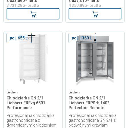
3 033,56 zł netto
3 537,31 zł netto
3 731,28 zł brutto
4 350,89 zł brutto
Dodaj do koszyka
Dodaj do kosz
poj. 655 L.
poj. 1360 L.
Liebherr
Liebherr
Chłodziarka GN 2/1
Chłodziarka GN 2/1
Liebherr FRFvg 6501
Liebherr FRPSrh 1402
Performance
Perfection Remote
Profesjonalna chłodziarka
Profesjonalna chłodziarka
gastronomiczna z
gastronomiczna GN 2/1 z
dynamicznym chłodzeniem
podwójnymi drzwiami