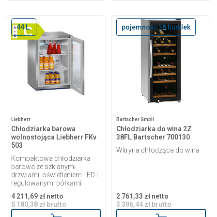
44 L.
pojemność 38 butelek
Liebherr
Bartscher GmbH
Chłodziarka barowa
Chłodziarka do wina 2Z
wolnostojąca Liebherr FKv
38FL Bartscher 700130
503
Witryna chłodząca do wina
Kompaktowa chłodziarka
barowa ze szklanymi
drzwiami, oświetleniem LED i
regulowanymi półkami
4 211,69 zł netto
2 761,33 zł netto
5 180,38 zł brutto
3 396,44 zł brutto