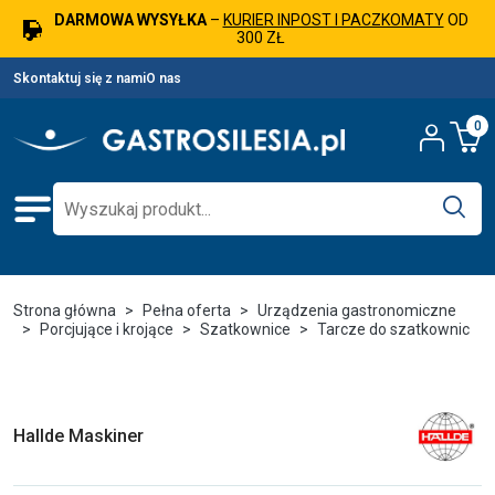
DARMOWA WYSYŁKA
–
KURIER INPOST I PACZKOMATY
OD
300 ZŁ
Skontaktuj się z nami
O nas
0
Strona główna
Pełna oferta
Urządzenia gastronomiczne
Porcjujące i krojące
Szatkownice
Tarcze do szatkownic
Hallde Maskiner