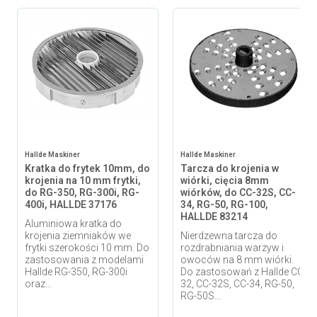
Hallde Maskiner
Hallde Maskiner
Kratka do frytek 10mm, do
Tarcza do krojenia w
krojenia na 10 mm frytki,
wiórki, cięcia 8mm
do RG-350, RG-300i, RG-
wiórków, do CC-32S, CC-
400i, HALLDE 37176
34, RG-50, RG-100,
HALLDE 83214
Aluminiowa kratka do
krojenia ziemniaków we
Nierdzewna tarcza do
frytki szerokości 10 mm. Do
rozdrabniania warzyw i
zastosowania z modelami
owoców na 8 mm wiórki.
Hallde RG-350, RG-300i
Do zastosowań z Hallde CC-
oraz...
32, CC-32S, CC-34, RG-50,
RG-50S...