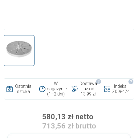
W
Dostawa
Ostatnia
Indeks:
magazynie
już od
sztuka
Z098474
(1–2 dni)
13,99 zł
580,13 zł netto
713,56 zł brutto