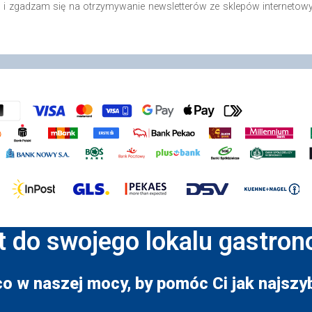
o i zgadzam się na otrzymywanie newsletterów ze sklepów internetow
t do swojego lokalu gastro
co w naszej mocy, by pomóc Ci jak najszyb