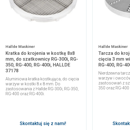
Hallde Maskiner
Hallde Maskiner
Kratka do krojenia w kostkę 8x8
Tarcza do kroj
mm, do szatkownicy RG-300i, RG-
cięcia 3 mm w
350, RG-400, RG-400i, HALLDE
RG-400, RG-40
37178
Nierdzewna tarcz
warzyw i owoców
Aluminiowa kratka kostkująca, do cięcia
zastosowań z sz
warzyw w kostki 8 x 8 mm. Do
350 oraz RG-400 i.
zastosowania z Hallde RG-300i, RG-350,
RG-400 oraz RG-400i.
Skontaktuj się z nami!
Skontakt