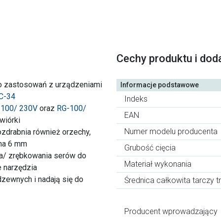
Cechy produktu i dod
do zastosowań z urządzeniami
Informacje podstawowe
C-34
Indeks
-100/ 230V
oraz
RG-100/
EAN
wiórki
Numer modelu producenta
ozdrabnia również orzechy,
 na 6 mm
Grubość cięcia
ia/ zrębkowania serów do
Materiał wykonania
e narzędzia
dzewnych i nadają się do
Średnica całkowita tarczy t
Producent wprowadzający