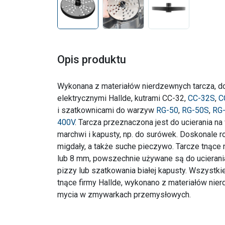
Opis produktu
Wykonana z materiałów nierdzewnych tarcza, 
elektrycznymi Hallde, kutrami CC-32,
CC-32S
,
C
i szatkownicami do warzyw
RG-50
,
RG-50S
,
RG
400V
. Tarcza przeznaczona jest do ucierania na 
marchwi i kapusty, np. do surówek. Doskonale r
migdały, a także suche pieczywo. Tarcze tnące
lub 8 mm, powszechnie używane są do ucieran
pizzy lub szatkowania białej kapusty. Wszystki
tnące firmy Hallde, wykonano z materiałów nier
mycia w zmywarkach przemysłowych.