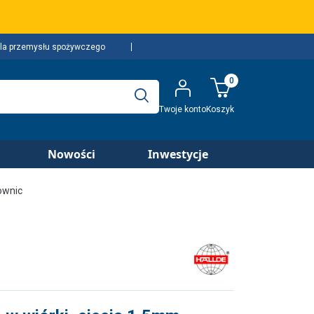
la przemysłu spożywczego
0
Twoje konto
Koszyk
Nowości
Inwestycje
ownic