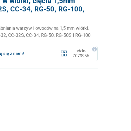
a w wiórki, cięcia 1,5mm
2S, CC-34, RG-50, RG-100,
abniania warzyw i owoców na 1,5 mm wiórki.
32, CC-32S, CC-34, RG-50, RG-50S i RG-100.
Indeks:
j się z nami!
Z079956