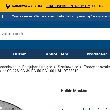
DARMOWA WYSYŁKA
–
KURIER INPOST I PACZKOMATY
OD 300 ZŁ
Części zamienne
Wyposażenie i oferta dla branży mięsnej
Rozwiązania d
Outlet
Tablice Cieni
Producenci
ronomiczne
Porcjujące i krojące
Szatkownice
Tarcze do szatk
ów, do CC-32S, CC-34, RG-50, RG-100, HALLDE 83210
Hallde Maskiner