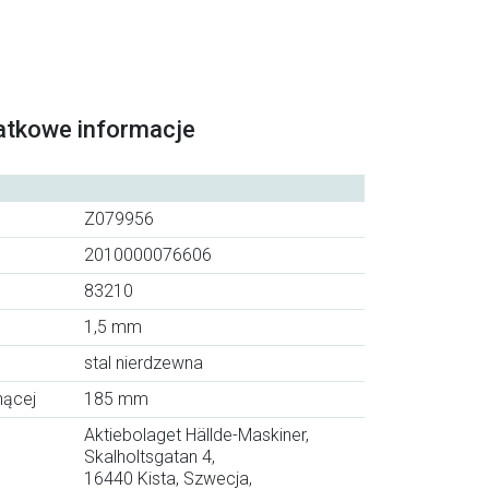
atkowe informacje
Z079956
2010000076606
83210
1,5 mm
stal nierdzewna
nącej
185 mm
Aktiebolaget Hällde-Maskiner,
Skalholtsgatan 4,
16440 Kista, Szwecja,