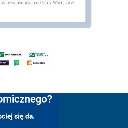
ych przynależących do firmy. Wiem, że w
nomicznego?
ciej się da.