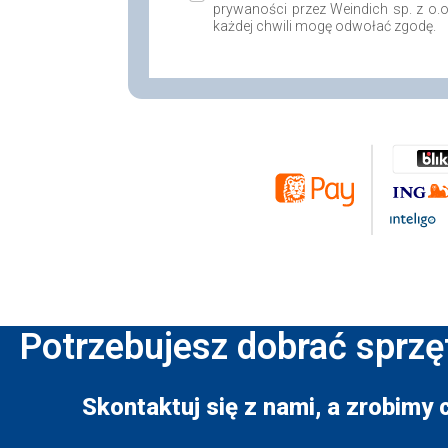
prywaności przez Weindich sp. z o.
każdej chwili mogę odwołać zgodę.
Potrzebujesz dobrać sprzę
Skontaktuj się z nami, a zrobimy 