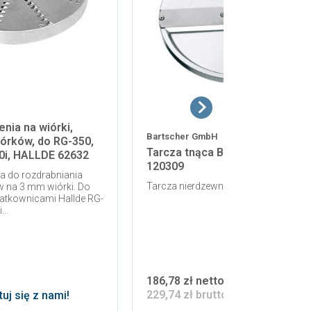
enia na wiórki,
Bartscher GmbH
iórków, do RG-350,
Tarcza tnąca Bartscher E8a
0i, HALLDE 62632
120309
a do rozdrabniania
Tarcza nierdzewna do krojenia w plas
 na 3 mm wiórki. Do
atkownicami Hallde RG-
..
186,78 zł netto
229,74 zł brutto
uj się z nami!