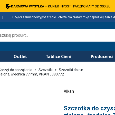
DARMOWA WYSYŁKA
–
KURIER INPOST I PACZKOMATY
OD 300 ZŁ
Części zamienne
Wyposażenie i oferta dla branży mięsnej
Rozwiązania d
Outlet
Tablice Cieni
Producenci
Sprzęt do sprzątania
Szczotki
Szczotki do rur
zielona, średnica 77 mm, VIKAN 5380772
Vikan
Szczotka do czysz