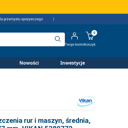
la przemysłu spożywczego
0
Twoje konto
Koszyk
Nowości
Inwestycje
czenia rur i maszyn, średnia,