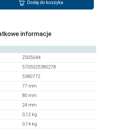
Dodaj do koszyka
atkowe informacje
Z005044
5705025380278
5380772
77 mm
80 mm
24 mm
0,12 kg
0,14 kg