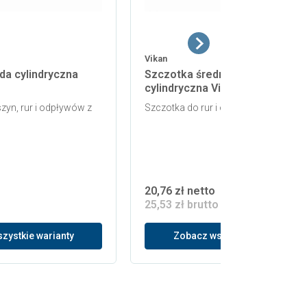
Vikan
da cylindryczna
Szczotka średniotwarda
cylindryczna Vikan 5379
yn, rur i odpływów z
Szczotka do rur i odpływów z uchwy
20,76 zł netto
25,53 zł brutto
zystkie warianty
Zobacz wszystkie warianty