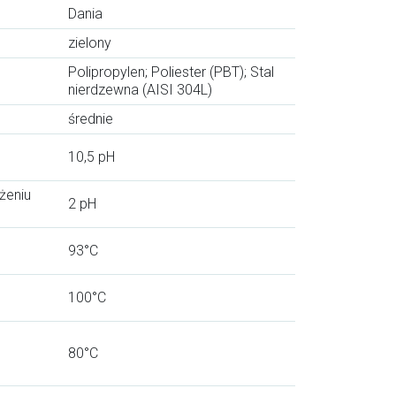
Dania
zielony
Polipropylen; Poliester (PBT); Stal
nierdzewna (AISI 304L)
średnie
10,5 pH
żeniu
2 pH
93°C
100°C
80°C