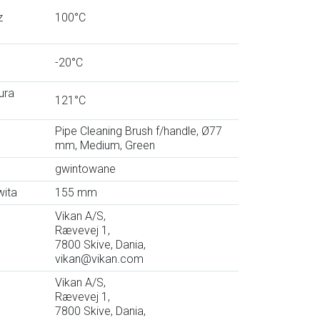
z
100°C
-20°C
ura
121°C
Pipe Cleaning Brush f/handle, Ø77
mm, Medium, Green
gwintowane
wita
155 mm
Vikan A/S,
Rævevej 1,
7800 Skive, Dania,
vikan@vikan.com
Vikan A/S,
Rævevej 1,
7800 Skive, Dania,