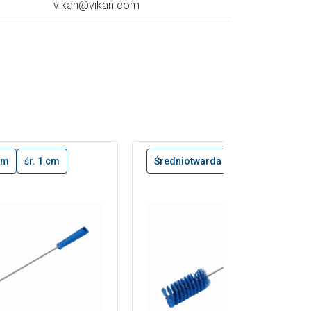
vikan@vikan.com
cm
śr. 1 cm
Średniotwarda
50 cm
śr. 5 c