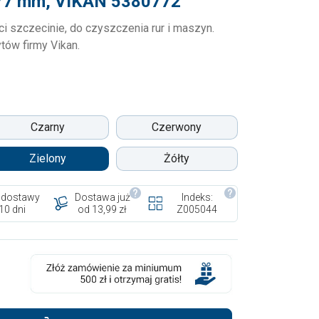
a 77 mm, VIKAN 5380772
ci szczecinie, do czyszczenia rur i maszyn.
tów firmy Vikan.
Czarny
Czerwony
Zielony
Żółty
 dostawy
Dostawa już
Indeks:
10 dni
od 13,99 zł
Z005044