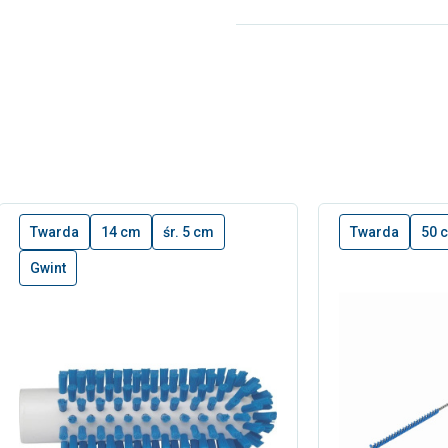
Twarda
14 cm
śr. 5 cm
Twarda
50 
Gwint