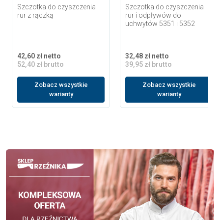
Szczotka do czyszczenia
Szczotka do czyszczenia
rur z rączką
rur i odpływów do
uchwytów 5351 i 5352
42,60 zł netto
32,48 zł netto
52,40 zł brutto
39,95 zł brutto
Zobacz wszystkie
Zobacz wszystkie
warianty
warianty