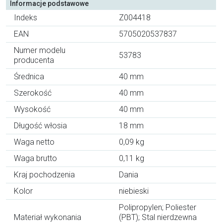
Informacje podstawowe
Indeks
Z004418
EAN
5705020537837
Numer modelu
53783
producenta
Średnica
40 mm
Szerokość
40 mm
Wysokość
40 mm
Długość włosia
18 mm
Waga netto
0,09 kg
Waga brutto
0,11 kg
Kraj pochodzenia
Dania
Kolor
niebieski
Polipropylen; Poliester
Materiał wykonania
(PBT); Stal nierdzewna