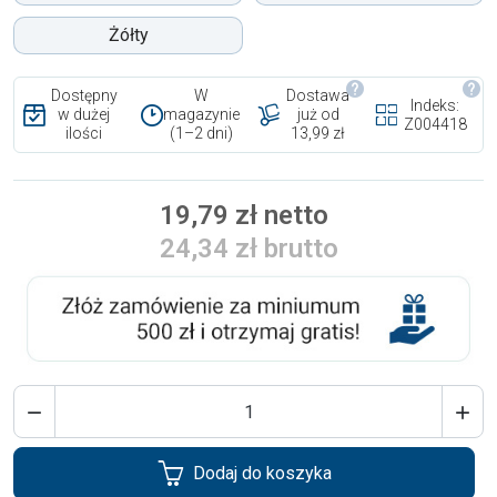
Żółty
Dostępny
W
Dostawa
Indeks:
w dużej
magazynie
już od
Z004418
ilości
(1–2 dni)
13,99 zł
19,79 zł netto
24,34 zł brutto


Dodaj do koszyka