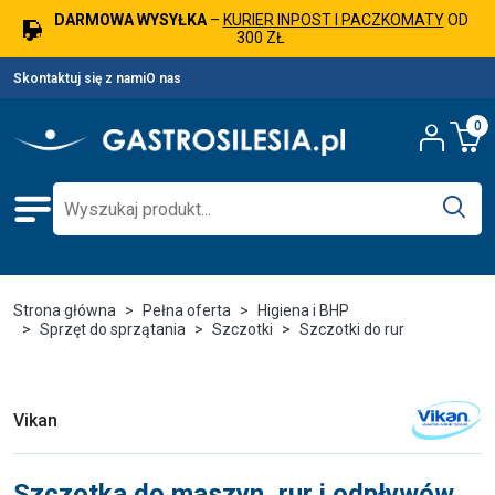
DARMOWA WYSYŁKA
–
KURIER INPOST I PACZKOMATY
OD
300 ZŁ
Skontaktuj się z nami
O nas
0
Strona główna
Pełna oferta
Higiena i BHP
Sprzęt do sprzątania
Szczotki
Szczotki do rur
Vikan
Szczotka do maszyn, rur i odpływów,