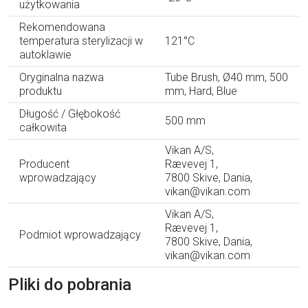
użytkowania
Rekomendowana
temperatura sterylizacji w
121°C
autoklawie
Oryginalna nazwa
Tube Brush, Ø40 mm, 500
produktu
mm, Hard, Blue
Długość / Głębokość
500 mm
całkowita
Vikan A/S,
Producent
Rævevej 1,
wprowadzający
7800 Skive, Dania,
vikan@vikan.com
Vikan A/S,
Rævevej 1,
Podmiot wprowadzający
7800 Skive, Dania,
vikan@vikan.com
Pliki do pobrania