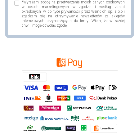
*Wyrażam zgodę na przetwarzanie moich danych osobowych
w celach marketingowych w zgodzie i według zasad
określonych w polityce prywaności przez Weindich sp. z o.o i
zgadzam się na otrzymywanie newsletterów ze sklepów
internetowych przynależących do firmy. Wiem, że w każdej
chwili mogę odwołać zgodę.