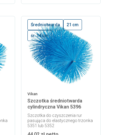
Średniotwarda
21 cm
śr. 14 cm
Vikan
Szczotka średniotwarda
cylindryczna Vikan 5396
Szczotka do czyszczenia rur
onka
pasująca do elastycznego trzonka
5351 lub 5352
44,02 zł netto