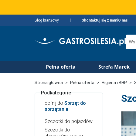
Blog branżowy
Skontaktuj się z nami
O nas
Pełna oferta
Strefa Marek
Strona główna
Pełna oferta
Higiena i BHP
Podkategorie
Szc
cofnij do
Sprzęt do
sprzątania
Szczotki do pojazdów
Szczotki do
zbiorników, kadzi i