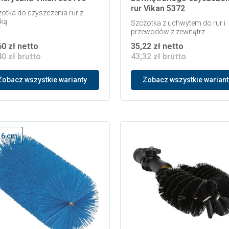
rur Vikan 5372
otka do czyszczenia rur z
zką
Szczotka z uchwytem do rur i
przewodów z zewnątrz
60 zł netto
35,22 zł netto
40 zł brutto
43,32 zł brutto
Zobacz wszystkie warianty
Zobacz wszystkie wariant
. 6 cm