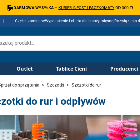
DARMOWA WYSYŁKA
–
KURIER INPOST I PACZKOMATY
OD 300 ZŁ
Części zamienne
Wyposażenie i oferta dla branży mięsnej
Rozwiązania d
Outlet
Tablice Cieni
Producenci
Sprzęt do sprzątania
Szczotki
Szczotki do rur
zotki do rur i odpływów