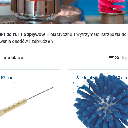
ki do rur i odpływów
– elastyczne i wytrzymałe narzędzia do 
wania osadów i zabrudzeń.
sort
0 produktów.
Sortuj
. 52 cm
Średniotwarda
śr. 13 cm
Gwint