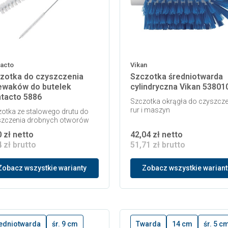
acto
Vikan
zotka do czyszczenia
Szczotka średniotwarda
ewaków do butelek
cylindryczna Vikan 53801
tacto 5886
Szczotka okrągła do czyszcze
rur i maszyn
otka ze stalowego drutu do
szczenia drobnych otworów
0 zł netto
42,04 zł netto
4 zł brutto
51,71 zł brutto
Zobacz wszystkie warianty
Zobacz wszystkie wariant
edniotwarda
śr. 9 cm
Twarda
14 cm
śr. 5 c