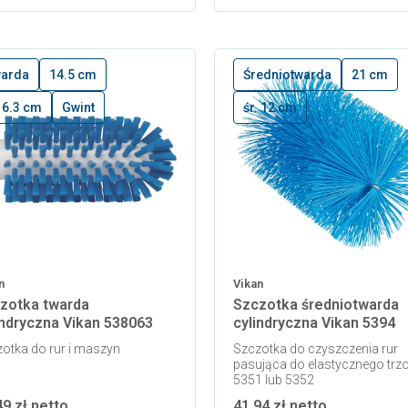
arda
14.5 cm
Średniotwarda
21 cm
. 6.3 cm
Gwint
śr. 12 cm
n
Vikan
zotka twarda
Szczotka średniotwarda
indryczna Vikan 538063
cylindryczna Vikan 5394
otka do rur i maszyn
Szczotka do czyszczenia rur
pasująca do elastycznego trz
5351 lub 5352
49 zł netto
41,94 zł netto