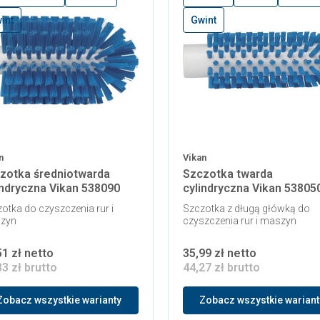
int
Gwint
n
Vikan
zotka średniotwarda
Szczotka twarda
indryczna Vikan 538090
cylindryczna Vikan 53805
otka do czyszczenia rur i
Szczotka z długą główką do
zyn
czyszczenia rur i maszyn
51 zł netto
35,99 zł netto
83 zł brutto
44,27 zł brutto
Zobacz wszystkie warianty
Zobacz wszystkie wariant