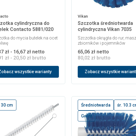
acto
Vikan
zotka cylindryczna do
Szczotka średniotwarda
elek Contacto 5881/020
cylindryczna Vikan 7035
otka do mycia butelek na ocet
Szczotka okrągła do rur, masz
oliwę
zbiorników i pojemników
7 zł - 16,67 zł netto
65,06 zł netto
1 zł - 20,50 zł brutto
80,02 zł brutto
Zobacz wszystkie warianty
Zobacz wszystkie wariant
. 30 cm
Średniotwarda
śr. 10.3 
Gwint