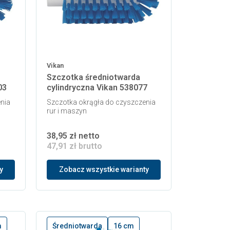
Vikan
Szczotka średniotwarda
03
cylindryczna Vikan 538077
nia
Szczotka okrągła do czyszczenia
rur i maszyn
38,95 zł netto
47,91 zł brutto
y
Zobacz wszystkie warianty
m
Średniotwarda
16 cm