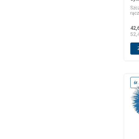
Szcz
rąc
42,
52,
śr