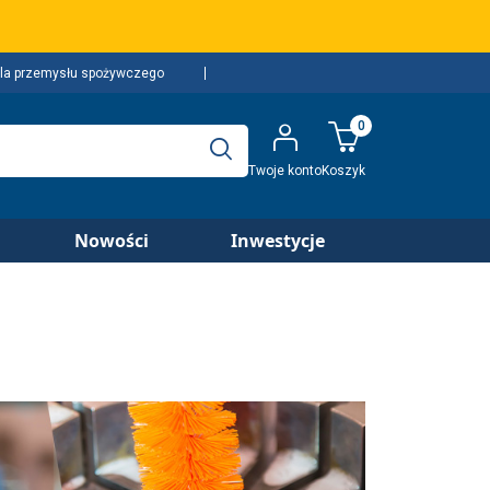
la przemysłu spożywczego
0
Twoje konto
Koszyk
Nowości
Inwestycje