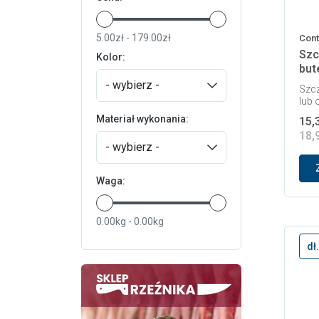
5.00zł - 179.00zł
Cont
Szc
Kolor:
but
- wybierz -
Szcz
lub 
Materiał wykonania:
15,3
18,9
- wybierz -
Waga:
0.00kg - 0.00kg
dł