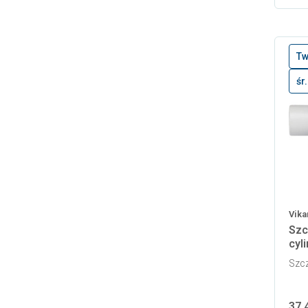
Tw
śr
Vika
Szc
cyl
Szcz
37,