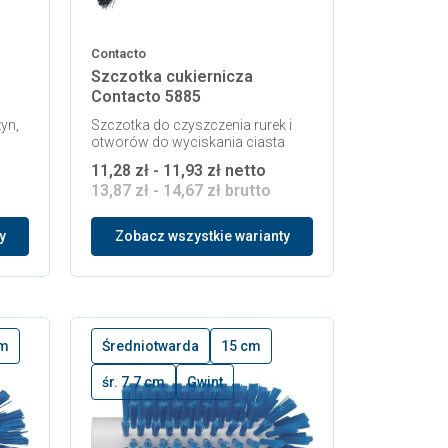
Contacto
Szczotka cukiernicza
Contacto 5885
yn,
Szczotka do czyszczenia rurek i
otworów do wyciskania ciasta
11,28 zł - 11,93 zł netto
13,87 zł - 14,67 zł brutto
y
Zobacz wszystkie warianty
cm
Średniotwarda
15 cm
śr. 7.7 cm
Gwint