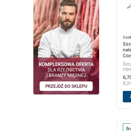
Cont
Szc
nal
Con
Szcz
czy
6,7
8,2
Śr