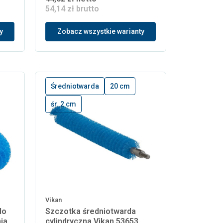
54,14 zł brutto
y
Zobacz wszystkie warianty
Średniotwarda
20 cm
śr. 2 cm
Vikan
do
Szczotka średniotwarda
ia
cylindryczna Vikan 53653