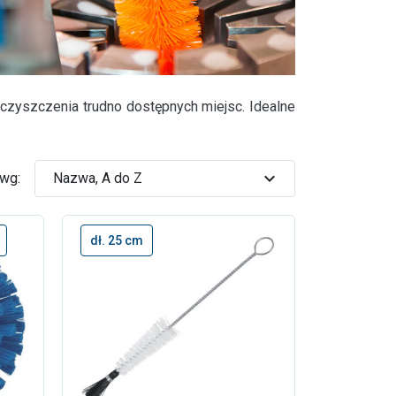
czyszczenia trudno dostępnych miejsc. Idealne
expand_more
 wg:
Nazwa, A do Z
dł. 25 cm