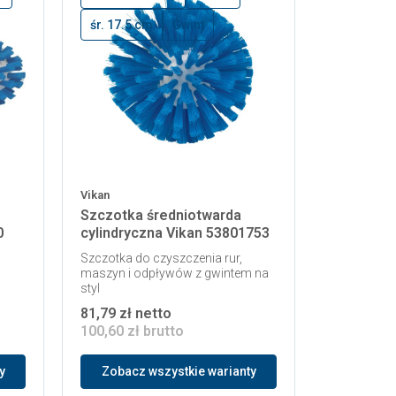
śr. 17.5 cm
Gwint
Vikan
Szczotka średniotwarda
0
cylindryczna Vikan 53801753
Szczotka do czyszczenia rur,
maszyn i odpływów z gwintem na
styl
81,79 zł netto
100,60 zł brutto
y
Zobacz wszystkie warianty