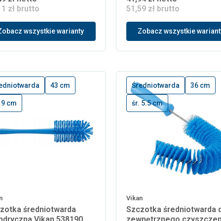
11 zł brutto
51,59 zł brutto
Zobacz wszystkie warianty
Zobacz wszystkie wariant
edniotwarda
43 cm
Średniotwarda
36 cm
. 9 cm
śr. 5.5 cm
n
Vikan
zotka średniotwarda
Szczotka średniotwarda 
indryczna Vikan 538190
zewnętrznego czyszczen