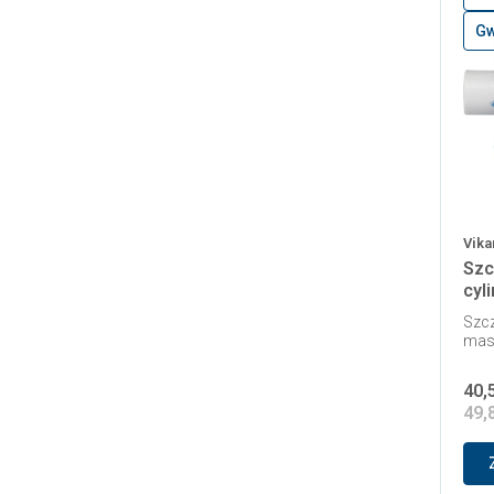
Gw
Vika
Szc
cyl
Szcz
mas
40,
49,