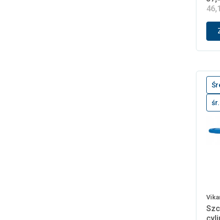
46,
Śr
śr
Vika
Szc
cyl