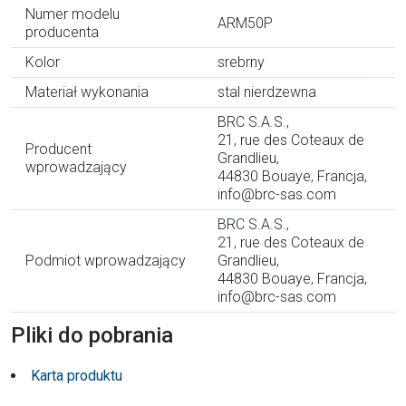
Numer modelu
ARM50P
producenta
Kolor
srebrny
Materiał wykonania
stal nierdzewna
BRC S.A.S.,
21, rue des Coteaux de
Producent
Grandlieu,
wprowadzający
44830 Bouaye, Francja,
info@brc-sas.com
BRC S.A.S.,
21, rue des Coteaux de
Podmiot wprowadzający
Grandlieu,
44830 Bouaye, Francja,
info@brc-sas.com
Pliki do pobrania
Karta produktu