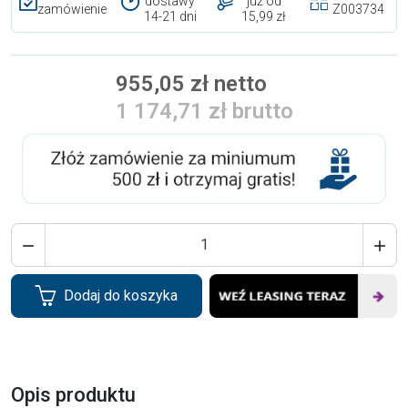
dostawy
już od
zamówienie
Z003734
14-21 dni
15,99 zł
955,05 zł netto
1 174,71 zł brutto


Dodaj do koszyka
Opis produktu