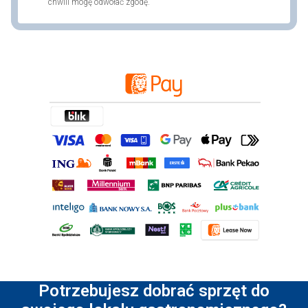
chwili mogę odwołać zgodę.
Potrzebujesz dobrać sprzęt do