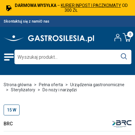
DARMOWA WYSYŁKA
–
KURIER INPOST I PACZKOMATY
OD
300 ZŁ
Skontaktuj się z nami
O nas
0
Strona główna
Pełna oferta
Urządzenia gastronomiczne
Sterylizatory
Do noży i narzędzi
15 W
BRC