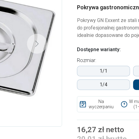
Pokrywa gastronomiczna
Pokrywy GN Exxent ze stali 
do profesjonalnej gastronom
idealnie dopasowane do poje
Next
Dostępne warianty:
Rozmiar:
1/1
1/4
Na
W ma
wyczerpaniu
(1
16,27 zł netto