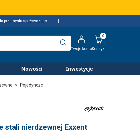
la przemysłu spożywczego
0
Twoje konto
Koszyk
Nowości
Inwestycje
dzewne
Pojedyncze
 stali nierdzewnej Exxent