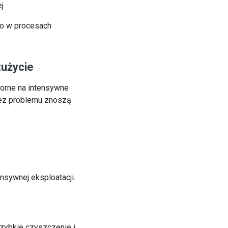
j
o w procesach
zużycie
porne na intensywne
Bez problemu znoszą
nsywnej eksploatacji.
szybkie czyszczenie i