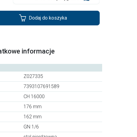
Dodaj do koszyka
atkowe informacje
Z027335
7393107691589
CH 16000
176 mm
162 mm
GN 1/6
stal nierdzewna