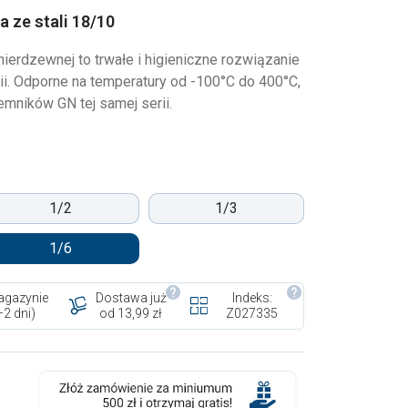
 ze stali 18/10
nierdzewnej to trwałe i higieniczne rozwiązanie
ii. Odporne na temperatury od -100°C do 400°C,
mników GN tej samej serii.
1/2
1/3
1/6
gazynie
Dostawa już
Indeks:
–2 dni)
od 13,99 zł
Z027335