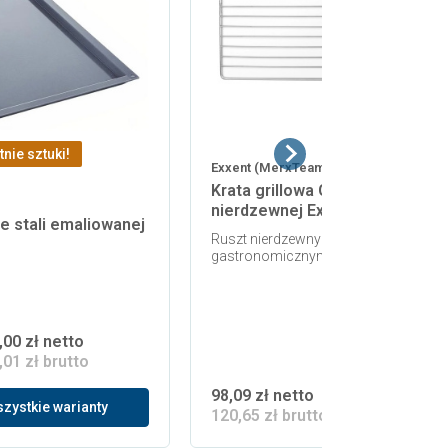
tnie sztuki!
Exxent (MerxTeam)
Krata grillowa GN 1/1 ze stali
nierdzewnej Exxent 69032
e stali emaliowanej
Ruszt nierdzewny w standardzie
gastronomicznym 1/1
,00 zł netto
,01 zł brutto
98,09 zł netto
zystkie warianty
120,65 zł brutto