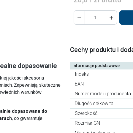
20,01 zł brutto


Cechy produktu i dod
idealne dopasowanie
Informacje podstawowe
Indeks
iej jakości akcesoria
EAN
hniach. Zapewniają skuteczne
powiednich warunków
Numer modelu producenta
Długość całkowita
ealnie dopasowane do
Szerokość
arach
, co gwarantuje
Rozmiar GN
Materiał wykonania