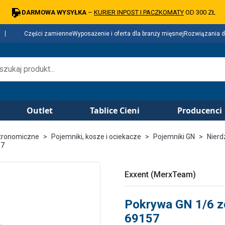
DARMOWA WYSYŁKA
–
KURIER INPOST I PACZKOMATY
OD 300 ZŁ
Części zamienne
Wyposażenie i oferta dla branży mięsnej
Rozwiązania d
Outlet
Tablice Cieni
Producenci
tronomiczne
Pojemniki, kosze i ociekacze
Pojemniki GN
Nier
57
Exxent (MerxTeam)
Pokrywa GN 1/6 ze
69157