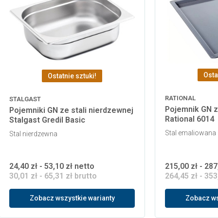
Osta
Ostatnie sztuki!
RATIONAL
STALGAST
Pojemnik GN z
Pojemniki GN ze stali nierdzewnej
Rational 6014
Stalgast Gredil Basic
Stal emaliowana
Stal nierdzewna
24,40 zł - 53,10 zł netto
215,00 zł - 287
30,01 zł - 65,31 zł brutto
264,45 zł - 353
Zobacz wszystkie warianty
Zobacz ws
 koszyka