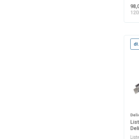
98,
120
dł
Deli
Lis
Del
List