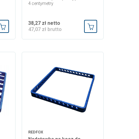
4 centymetry
38,27 zł netto
47,07 zł brutto
Dodaj do koszyka
Dodaj do koszyka
REDFOX