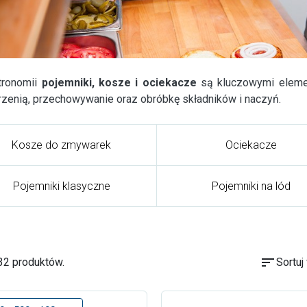
tronomii
pojemniki, kosze i ociekacze
są kluczowymi eleme
rzenią, przechowywanie oraz obróbkę składników i naczyń.
Kosze do zmywarek
Ociekacze
Pojemniki klasyczne
Pojemniki na lód
sort
32 produktów.
Sortuj