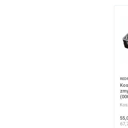
RED
Kos
zmy
(00
Kos
55,
67,