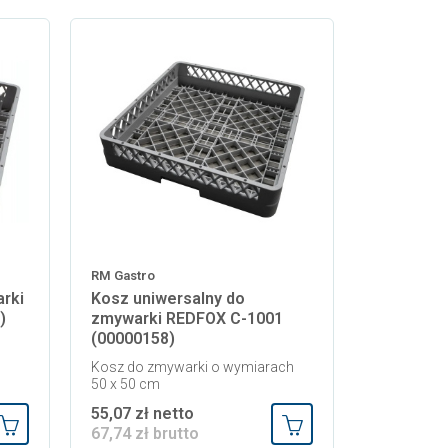
RM Gastro
rki
Kosz uniwersalny do
)
zmywarki REDFOX C-1001
(00000158)
Kosz do zmywarki o wymiarach
50 x 50 cm
55,07 zł netto
67,74 zł brutto