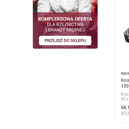
RED
Kos
103
Kosz
50 x
68,
83,