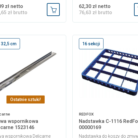
09 zł netto
62,30 zł netto
,65 zł brutto
76,63 zł brutto
Dodaj do koszyka
. 32,5 cm
16 sekcji
Ostatnie sztuki!
carne
REDFOX
twa wspornikowa
Nadstawka C-1116 RedFo
icarne 1523146
00000169
wa wspornikowa Delicarne
Nadstawka do koszy do zmyw