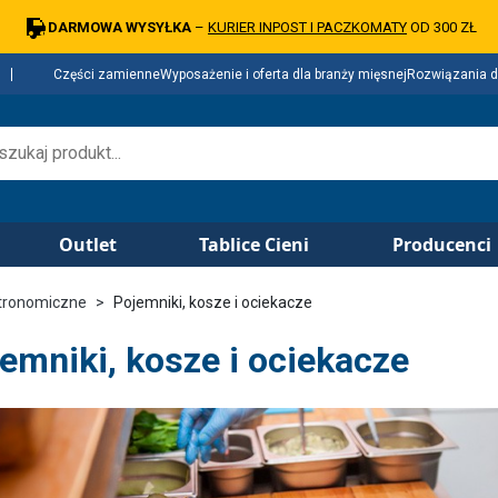
DARMOWA WYSYŁKA
–
KURIER INPOST I PACZKOMATY
OD 300 ZŁ
Części zamienne
Wyposażenie i oferta dla branży mięsnej
Rozwiązania d
Outlet
Tablice Cieni
Producenci
tronomiczne
Pojemniki, kosze i ociekacze
emniki, kosze i ociekacze