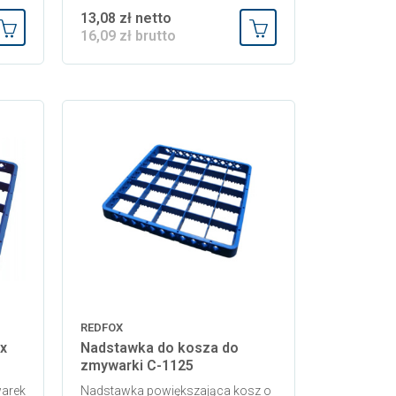
13,08 zł netto
16,09 zł brutto
Dodaj do koszyka
Dodaj do koszyka
REDFOX
x
Nadstawka do kosza do
zmywarki C-1125
arek
Nadstawka powiększająca kosz o