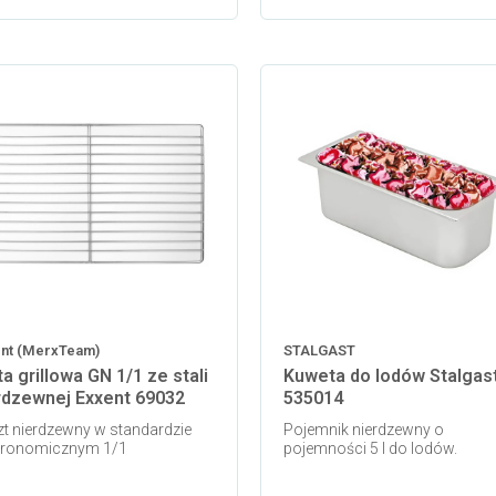
Dodaj do koszyka
nt (MerxTeam)
STALGAST
ta grillowa GN 1/1 ze stali
Kuweta do lodów Stalgas
rdzewnej Exxent 69032
535014
t nierdzewny w standardzie
Pojemnik nierdzewny o
tronomicznym 1/1
pojemności 5 l do lodów.