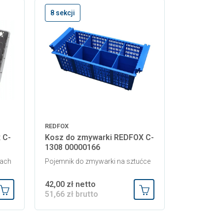
8 sekcji
REDFOX
 C-
Kosz do zmywarki REDFOX C-
1308 00000166
rach
Pojemnik do zmywarki na sztućce
42,00 zł netto
51,66 zł brutto
Dodaj do koszyka
Dodaj do koszyka