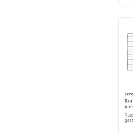
Exxe
Kra
nie
Rusz
gas