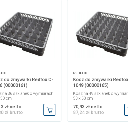
FOX
REDFOX
z do zmywarki Redfox C-
Kosz do zmywarki Redfox
6 (00000161)
1049 (00000165)
 na 36 szklanek o wymiarach
Kosz na 49 szklanek o wymia
 50 cm
50 x 50 cm
13 zł netto
70,93 zł netto
80 zł brutto
87,24 zł brutto
Dodaj do koszyka