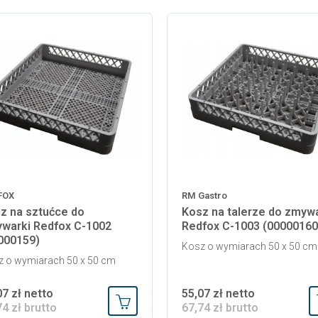
FOX
RM Gastro
z na sztućce do
Kosz na talerze do zmywa
warki Redfox C-1002
Redfox C-1003 (00000160
000159)
Kosz o wymiarach 50 x 50 cm
z o wymiarach 50 x 50 cm
07 zł netto
55,07 zł netto
74 zł brutto
67,74 zł brutto