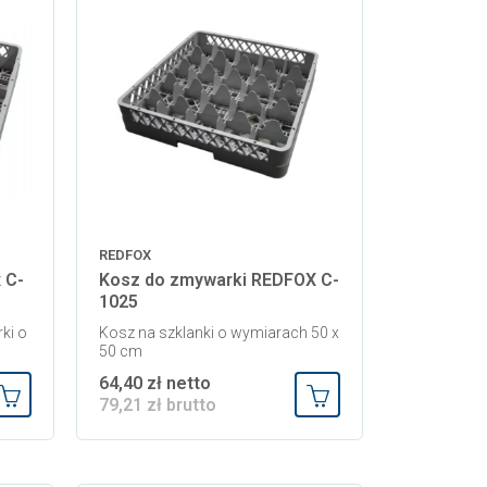
REDFOX
 C-
Kosz do zmywarki REDFOX C-
1025
ki o
Kosz na szklanki o wymiarach 50 x
50 cm
64,40 zł netto
79,21 zł brutto
Dodaj do koszyka
Dodaj do koszyka