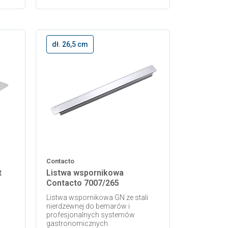
Dodaj do koszyka
Dodaj do koszyka
dł. 26,5 cm
Contacto
t
Listwa wspornikowa
Contacto 7007/265
Listwa wspornikowa GN ze stali
nierdzewnej do bemarów i
profesjonalnych systemów
gastronomicznych