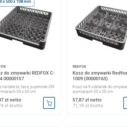
0 x 500 x 108 mm
FOX
REDFOX
z do zmywarki REDFOX C-
Kosz do zmywarki Redfox
4 00000157
1009 (00000163)
 na talerze, tace, pojemniki GN
Kosz na 9 szklanek do zmywar
ymiarach 50 x 50 cm
wymiarach 50 x 50 cm
07 zł netto
57,87 zł netto
74 zł brutto
71,18 zł brutto
Dodaj do koszyka