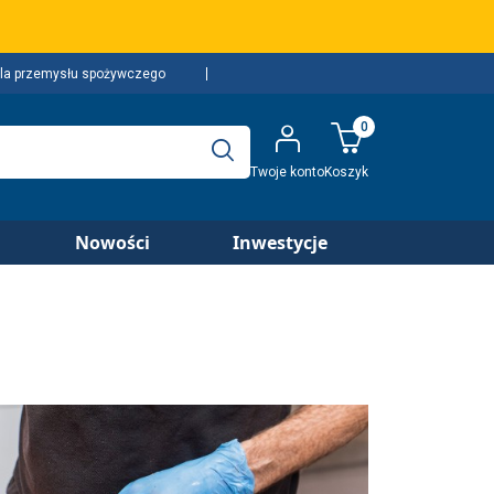
la przemysłu spożywczego
0
Twoje konto
Koszyk
Nowości
Inwestycje