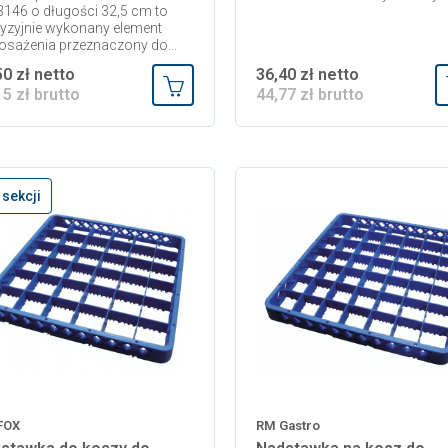
146 o długości 32,5 cm to
yzyjnie wykonany element
sażenia przeznaczony do...
50 zł netto
36,40 zł netto
15 zł brutto
44,77 zł brutto
Dodaj do koszyka
 sekcji
FOX
RM Gastro