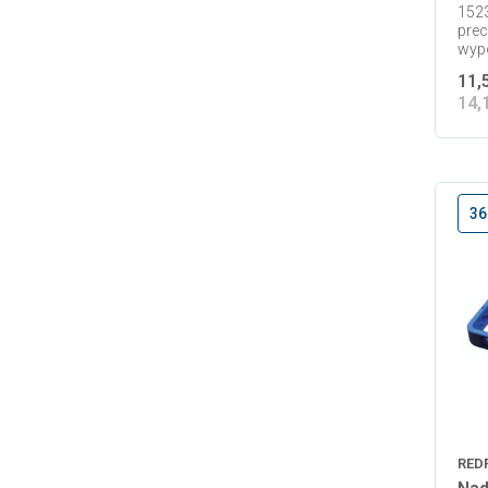
1523
prec
wypo
11,
14,
36
RED