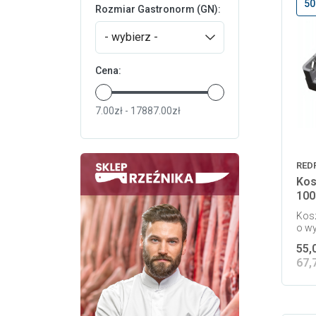
50
Rozmiar Gastronorm (GN):
- wybierz -
Cena:
7.00zł - 17887.00zł
RED
Kos
100
Kosz
o w
55,
67,