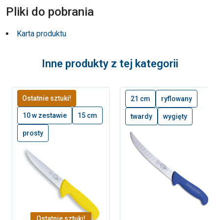
Pliki do pobrania
Karta produktu
Inne produkty z tej kategorii
Ostatnie sztuki!
21 cm
ryflowany
10 w zestawie
15 cm
twardy
wygięty
prosty
Ostatnie sztuki!