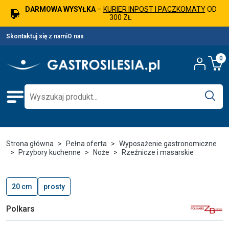
DARMOWA WYSYŁKA
–
KURIER INPOST I PACZKOMATY
OD
300 ZŁ
Skontaktuj się z nami
O nas
0
Strona główna
Pełna oferta
Wyposażenie gastronomiczne
Przybory kuchenne
Noże
Rzeźnicze i masarskie
20 cm
prosty
Polkars