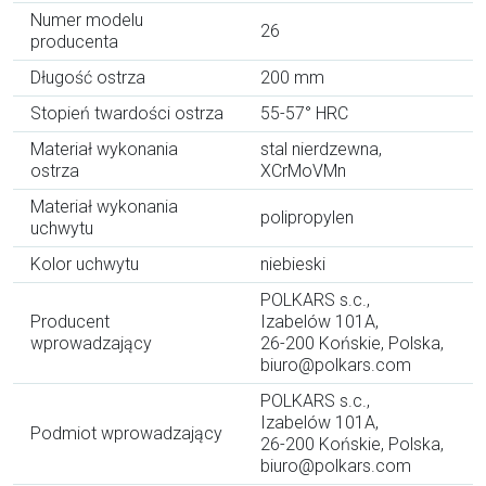
Numer modelu
26
producenta
Długość ostrza
200 mm
Stopień twardości ostrza
55-57° HRC
Materiał wykonania
stal nierdzewna,
ostrza
XCrMoVMn
Materiał wykonania
polipropylen
uchwytu
Kolor uchwytu
niebieski
POLKARS s.c.,
Producent
Izabelów 101A,
wprowadzający
26-200 Końskie, Polska,
biuro@polkars.com
POLKARS s.c.,
Izabelów 101A,
Podmiot wprowadzający
26-200 Końskie, Polska,
biuro@polkars.com