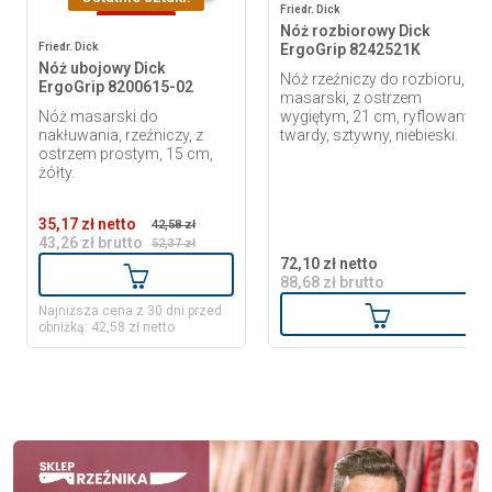
Friedr. Dick
-9,11 zł
Nóż rozbiorowy Dick
Friedr. Dick
ErgoGrip 8242521K
Nóż ubojowy Dick
Nóż rzeźniczy do rozbioru,
ErgoGrip 8200615-02
masarski, z ostrzem
Nóż masarski do
wygiętym, 21 cm, ryflowany,
nakłuwania, rzeźniczy, z
twardy, sztywny, niebieski.
ostrzem prostym, 15 cm,
żółty.
35,17 zł netto
42,58 zł
43,26 zł brutto
52,37 zł
72,10 zł netto
Dodaj do koszyka
88,68 zł brutto
Dodaj do ko
Najniższa cena z 30 dni przed
obniżką: 42,58 zł netto