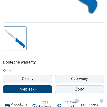
Dostępne warianty:
Kolor:
Czarny
Czerwony
Niebieski
Żółty
Czas
Dostawa
Produkt na
Indeks:
dostawy
już od