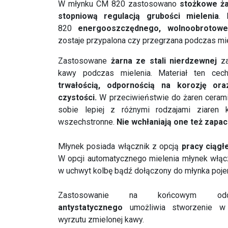
W młynku CM 820 zastosowano
stożkowe ż
stopniową regulacją grubości mielenia
. 
820
energooszczędnego, wolnoobrotoweg
zostaje przypalona czy przegrzana podczas mie
Zastosowane
żarna ze stali nierdzewnej
za
kawy podczas mielenia. Materiał ten cec
trwałością, odpornością na korozję or
czystości.
W przeciwieństwie do żaren ceramic
sobie lepiej z różnymi rodzajami ziaren
wszechstronne.
Nie wchłaniają one też zapa
Młynek posiada włącznik z opcją
pracy ciągłe
W opcji automatycznego mielenia młynek włąc
w uchwyt kolbę bądź dołączony do młynka poje
Zastosowanie na końcowym o
antystatycznego
umożliwia stworzenie w 
wyrzutu zmielonej kawy.