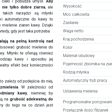
a ciało i pobudza umysł.
Aby
Wysokość
nie tylko dobre ziarna
, ale
 takich narzędzi są młynki
Moc całkowita
i automatyczne do kawy to
Zasilanie
e mielenie ziaren kawy. Dzięki
Waga netto
dy, gdy jest taka potrzeba.
Kraj pochodzenia
lają na pełną kontrolę nad
osować grubość mielenia do
Kolor
wy. Młynki te oferują również
Materiał obudowy
rodzaju kawy i sposobu jej
Pojemność zbiornika na zia
ealny efekt bez konieczności
Rodzaj młynka
Automatyczny tryb pracy
o zależy od podejścia do niej,
zmielenia
. W zależności od
Ustawienia mielenia
odmiany kawy
, niemniej by
 ją na
grubość adekwatną do
Programowalne porcjowani
ny do tego na co dzień jest
Przełącznik ilości filiżanek