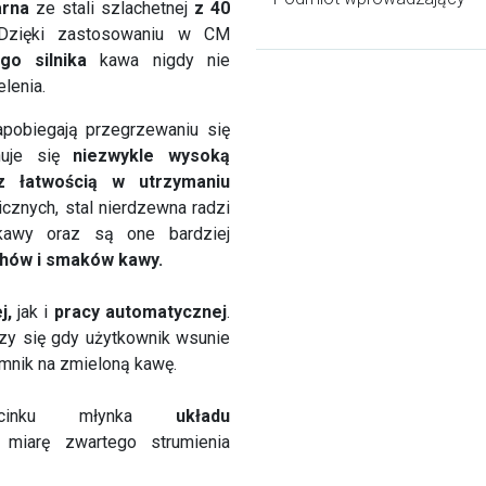
arna
ze stali szlachetnej
z 40
Dzięki zastosowaniu w CM
o silnika
kawa nigdy nie
lenia.
pobiegają przegrzewaniu się
huje się
niezwykle wysoką
az łatwością w utrzymaniu
znych, stal nierdzewna radzi
 kawy oraz są one bardziej
chów i smaków kawy.
j,
jak i
pracy automatycznej
.
zy się gdy użytkownik wsunie
mnik na zmieloną kawę.
dcinku młynka
układu
miarę zwartego strumienia