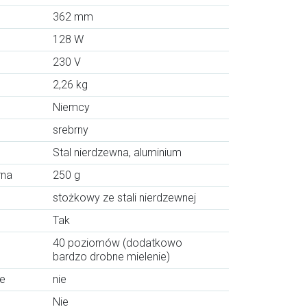
362 mm
128 W
230 V
2,26 kg
Niemcy
srebrny
Stal nierdzewna, aluminium
rna
250 g
stożkowy ze stali nierdzewnej
Tak
40 poziomów (dodatkowo
bardzo drobne mielenie)
e
nie
Nie