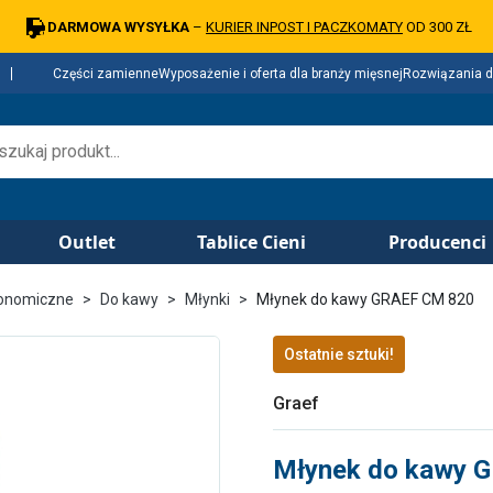
DARMOWA WYSYŁKA
–
KURIER INPOST I PACZKOMATY
OD 300 ZŁ
Części zamienne
Wyposażenie i oferta dla branży mięsnej
Rozwiązania d
Outlet
Tablice Cieni
Producenci
ronomiczne
Do kawy
Młynki
Młynek do kawy GRAEF CM 820
Ostatnie sztuki!
Graef
Młynek do kawy 