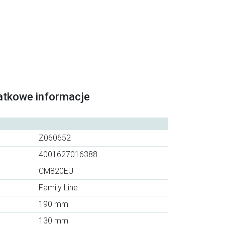
atkowe informacje
Z060652
4001627016388
CM820EU
Family Line
190 mm
130 mm