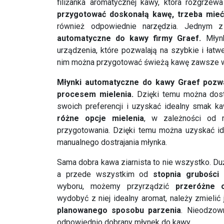
filiżanka aromatycznej kawy, która rozgrzew
przygotować doskonałą kawę, trzeba mieć 
również odpowiednie narzędzia. Jednym z
automatyczne do kawy firmy Graef.
Młynk
urządzenia, które pozwalają na szybkie i łatw
nim można przygotować świeżą kawę zawsze wte
Młynki automatyczne do kawy Graef pozwa
procesem mielenia.
Dzięki temu można dost
swoich preferencji i uzyskać idealny smak ka
różne opcje mielenia
, w zależności od 
przygotowania. Dzięki temu można uzyskać id
manualnego dostrajania młynka.
Sama dobra kawa ziarnista to nie wszystko. Duż
a przede wszystkim od
stopnia grubości 
wyboru, możemy przyrządzić
przeróżne 
wydobyć z niej idealny aromat, należy zmielić
planowanego sposobu parzenia
. Nieodzow
odpowiednio dobrany młynek do kawy.