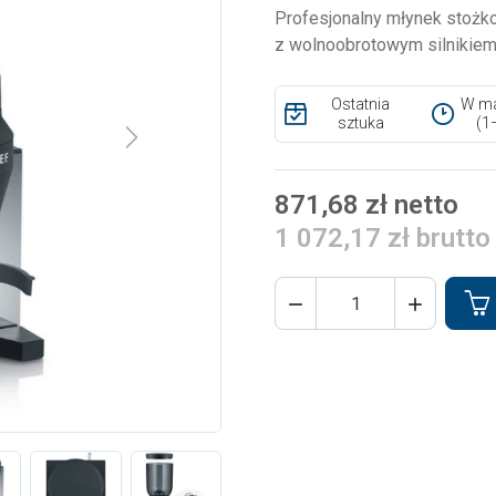
Profesjonalny młynek stożk
z wolnoobrotowym silnikiem e
Ostatnia
W ma
sztuka
(1
Next
871,68 zł netto
1 072,17 zł brutto

