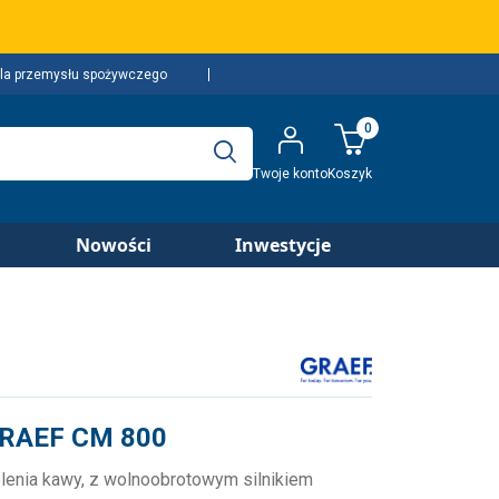
la przemysłu spożywczego
0
Twoje konto
Koszyk
Nowości
Inwestycje
GRAEF CM 800
lenia kawy, z wolnoobrotowym silnikiem