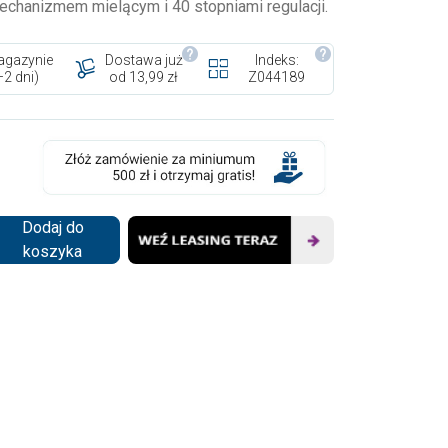
chanizmem mielącym i 40 stopniami regulacji.
gazynie
Dostawa już
Indeks:
–2 dni)
od 13,99 zł
Z044189
Dodaj do
koszyka