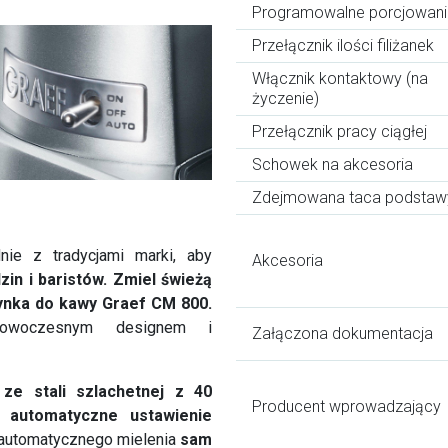
Programowalne porcjowani
Przełącznik ilości filiżanek
Włącznik kontaktowy (na
życzenie)
Przełącznik pracy ciągłej
Schowek na akcesoria
Zdejmowana taca podstaw
ie z tradycjami marki, aby
Akcesoria
zin i baristów. Zmiel świeżą
ynka do kawy Graef CM 800.
owoczesnym designem i
Załączona dokumentacja
ze stali szlachetnej z 40
Producent wprowadzający
i
automatyczne ustawienie
 automatycznego mielenia
sam