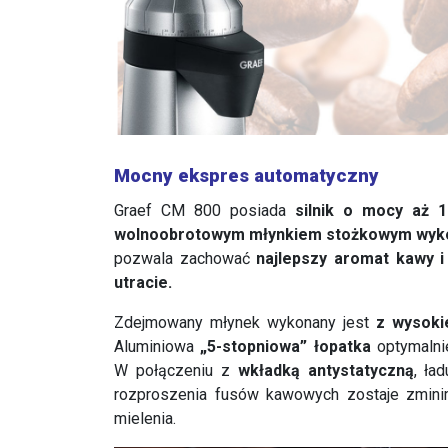
Mocny ekspres automatyczny
Graef CM 800 posiada
silnik o mocy aż 
wolnoobrotowym młynkiem stożkowym wykon
pozwala zachować
najlepszy aromat kawy i
utracie.
Zdejmowany młynek wykonany jest
z wysokie
Aluminiowa
„5-stopniowa” łopatka
optymalnie
W połączeniu z
wkładką antystatyczną
, ła
rozproszenia fusów kawowych zostaje zmin
mielenia.