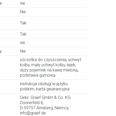
e
nie
Nie
Tak
Tak
nie
y
Nie
szczotka do czyszczenia, uchwyt
kolby, mały uchwyt kolby, lejek,
duży pojemnik na kawę mieloną,
podstawa gumowa
instrukcja obsługi w języku
polskim, karta gwarancyjna
Gebr. Graef GmbH & Co. KG,
Donnerfeld 6,
D-59757 Arnsberg, Niemcy,
info@graef.de