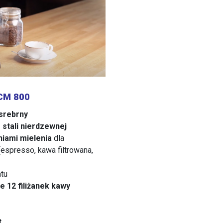
 CM 800
srebrny
stali nierdzewnej
niami mielenia
dla
espresso, kawa filtrowana,
atu
 12 filiżanek kawy
t