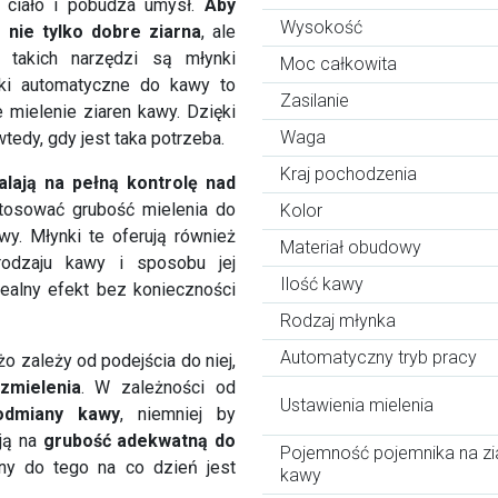
a ciało i pobudza umysł.
Aby
Wysokość
nie tylko dobre ziarna
, ale
 takich narzędzi są młynki
Moc całkowita
i automatyczne do kawy to
Zasilanie
e mielenie ziaren kawy. Dzięki
Waga
dy, gdy jest taka potrzeba.
Kraj pochodzenia
lają na pełną kontrolę nad
osować grubość mielenia do
Kolor
wy. Młynki te oferują również
Materiał obudowy
rodzaju kawy i sposobu jej
Ilość kawy
ealny efekt bez konieczności
Rodzaj młynka
Automatyczny tryb pracy
o zależy od podejścia do niej,
zmielenia
. W zależności od
Ustawienia mielenia
odmiany kawy
, niemniej by
 ją na
grubość adekwatną do
Pojemność pojemnika na zi
ny do tego na co dzień jest
kawy