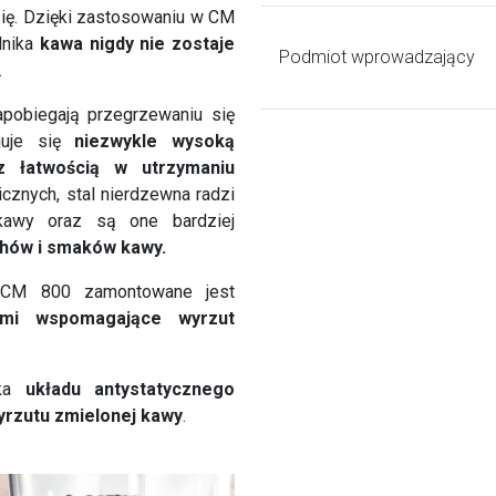
się. Dzięki zastosowaniu w CM
lnika
kawa nigdy nie zostaje
Podmiot wprowadzający
.
pobiegają przegrzewaniu się
huje się
niezwykle wysoką
az łatwością w utrzymaniu
znych, stal nierdzewna radzi
 kawy oraz są one bardziej
chów i smaków kawy.
a CM 800 zamontowane jest
ami wspomagające wyrzut
nka
układu antystatycznego
yrzutu zmielonej kawy
.