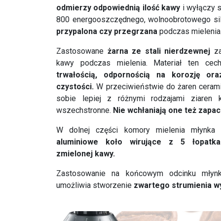
odmierzy odpowiednią ilość kawy
i wyłączy 
800 energooszczędnego, wolnoobrotowego si
przypalona czy przegrzana
podczas mielenia
Zastosowane
żarna ze stali nierdzewnej
za
kawy podczas mielenia. Materiał ten cec
trwałością, odpornością na korozję or
czystości.
W przeciwieństwie do żaren ceramic
sobie lepiej z różnymi rodzajami ziaren
wszechstronne.
Nie wchłaniają one też zapa
W dolnej części komory mielenia młynk
aluminiowe koło wirujące z 5 łopatk
zmielonej kawy.
Zastosowanie na końcowym odcinku mły
umożliwia stworzenie
zwartego strumienia w