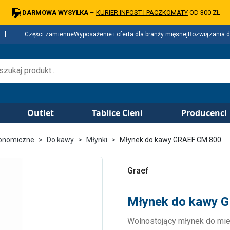
DARMOWA WYSYŁKA
–
KURIER INPOST I PACZKOMATY
OD 300 ZŁ
Części zamienne
Wyposażenie i oferta dla branży mięsnej
Rozwiązania d
Outlet
Tablice Cieni
Producenci
ronomiczne
Do kawy
Młynki
Młynek do kawy GRAEF CM 800
Graef
Młynek do kawy 
Wolnostojący młynek do mie