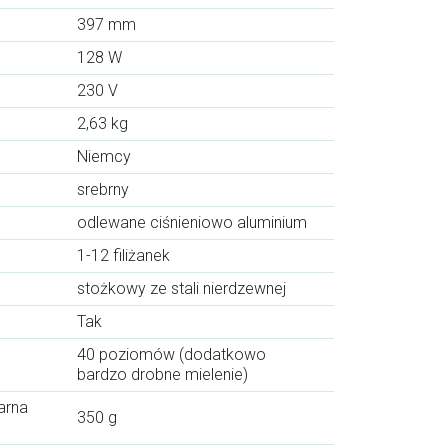
397 mm
128 W
230 V
2,63 kg
Niemcy
srebrny
odlewane ciśnieniowo aluminium
1-12 filiżanek
stożkowy ze stali nierdzewnej
Tak
40 poziomów (dodatkowo
bardzo drobne mielenie)
arna
350 g