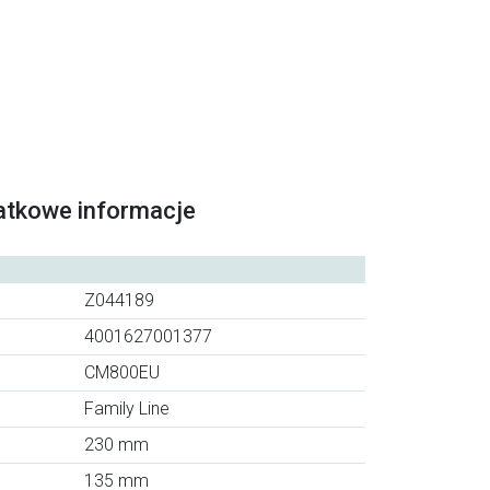
atkowe informacje
Z044189
4001627001377
CM800EU
Family Line
230 mm
135 mm