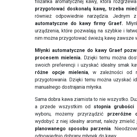
filiżanka aromatycznej kawy, która rozgrzew
przygotować doskonałą kawę, trzeba mieć 
również odpowiednie narzędzia. Jednym z
automatyczne do kawy firmy Graef.
Młynk
urządzenia, które pozwalają na szybkie i łatw
nim można przygotować świeżą kawę zawsze wte
Młynki automatyczne do kawy Graef pozwa
procesem mielenia.
Dzięki temu można dost
swoich preferencji i uzyskać idealny smak ka
różne opcje mielenia
, w zależności od 
przygotowania. Dzięki temu można uzyskać id
manualnego dostrajania młynka.
Sama dobra kawa ziarnista to nie wszystko. Duż
a przede wszystkim od
stopnia grubości 
wyboru, możemy przyrządzić
przeróżne 
wydobyć z niej idealny aromat, należy zmielić
planowanego sposobu parzenia
. Nieodzow
odpowiednio dobrany młynek do kawy.