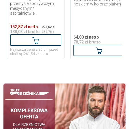
przemyśle spożywczym,
noskiem w kolorze białym
medycznym/
szpitalnictwie...
152,87 zł netto
274,62 zł
188,03 zł brutto
337,78 zł
64,00 zł netto
Dodaj do koszyka
78,72 zł brutto
Dodaj do ko
Najniższa cena z 30 dni przed
obniżką: 261,54 zł netto