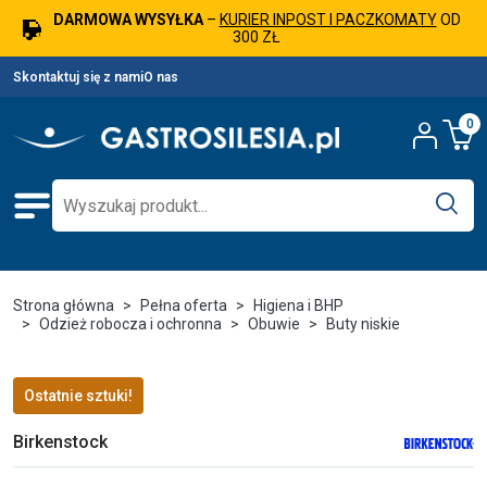
DARMOWA WYSYŁKA
–
KURIER INPOST I PACZKOMATY
OD
300 ZŁ
Skontaktuj się z nami
O nas
0
Strona główna
Pełna oferta
Higiena i BHP
Odzież robocza i ochronna
Obuwie
Buty niskie
Ostatnie sztuki!
Birkenstock