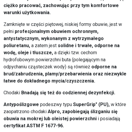
ciężko pracować, zachowując przy tym komfortowe
warunki użytkowania.
Zamknięte w części piętowej, niskiej formy obuwie, jest w
pełni
profesjonalnym obuwiem ochronnym,
antystatycznym, wykonanym z wytrzymałego
poliuretanu,
a zatem jest
solidne i trwałe, odporne na
wodę, oleje i tłuszcze,
a dzięki tzw. cechom
hydrofobowym powierzchni buta (polegającym na
odpychaniu cząsteczek wody) są również
odporne na
brud/zabrudzenia, plamy/przebarwienia oraz niezwykle
łatwe do dokładnego mycia/czyszczenia.
Chodaki
Bnadają się też do codziennej dezynfekcji.
Antypoślizgowe
podeszwy typu
SuperGrip" (PU),
w które
zaopatrzono chodaki
Alpro, zapobiegają ślizganiu się
obuwia na mokrej lub oleistej powierzchni
i posiadają
certyfikat ASTM F 1677-96.