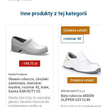
Inne produkty z tej kategorii
Ostatnie sztuki!
rozmiar 40
-149,75 zł
Sanita Footwear
Obuwie robocze, chodaki
Ostatnie sztuki!
zamknięte, damskie/
męskie, rozmiar 42, białe,
Sanita SAN DUTY O2
ARDON SAFETY s.r.o.
Buty robocze ARDON
Sanita San Duty, to wysokiej
SLIPPER G3312/40
jakości obuwie robocze do
codziennego użytku w
Buty robocze z metalowym