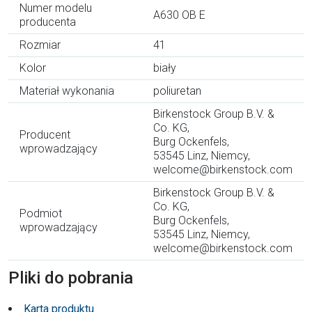
Numer modelu
A630 OB E
producenta
Rozmiar
41
Kolor
biały
Materiał wykonania
poliuretan
Birkenstock Group B.V. &
Co. KG,
Producent
Burg Ockenfels,
wprowadzający
53545 Linz, Niemcy,
welcome@birkenstock.com
Birkenstock Group B.V. &
Co. KG,
Podmiot
Burg Ockenfels,
wprowadzający
53545 Linz, Niemcy,
welcome@birkenstock.com
Pliki do pobrania
Karta produktu