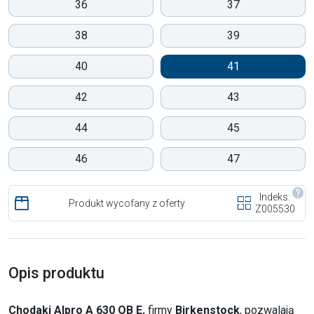
36
37
38
39
40
41
42
43
44
45
46
47
Indeks:
Produkt wycofany z oferty
Z005530
Opis produktu
Chodaki Alpro A 630 OB E,
firmy
Birkenstock
, pozwalają