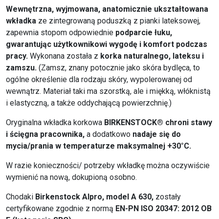
Wewnętrzna, wyjmowana, anatomicznie ukształtowana
wkładka
ze zintegrowaną poduszką z pianki lateksowej,
zapewnia stopom odpowiednie
podparcie łuku,
gwarantując użytkownikowi wygodę i komfort podczas
pracy.
Wykonana została z
korka naturalnego, lateksu i
zamszu.
(Zamsz, znany potocznie jako skóra bydlęca, to
ogólne określenie dla rodzaju skóry, wypolerowanej od
wewnątrz. Materiał taki ma szorstką, ale i miękką, włóknistą
i elastyczną, a także oddychającą powierzchnię.)
Oryginalna wkładka korkowa
BIRKENSTOCK® chroni stawy
i ścięgna pracownika,
a dodatkowo
nadaje się do
mycia/prania w temperaturze maksymalnej +30°C.
W razie konieczności/ potrzeby wkładkę można oczywiście
wymienić na nową, dokupioną osobno.
Chodaki
Birkenstock Alpro, model A 630,
zostały
certyfikowane zgodnie z normą
EN-PN ISO 20347: 2012 OB