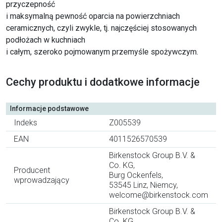
przyczepność
i maksymalną pewność oparcia na powierzchniach
ceramicznych, czyli zwykle, tj. najczęściej stosowanych
podłożach w kuchniach
i całym, szeroko pojmowanym przemyśle spożywczym.
Cechy produktu i dodatkowe informacje
Informacje podstawowe
Indeks
Z005539
EAN
4011526570539
Birkenstock Group B.V. &
Co. KG,
Producent
Burg Ockenfels,
wprowadzający
53545 Linz, Niemcy,
welcome@birkenstock.com
Birkenstock Group B.V. &
Co. KG,