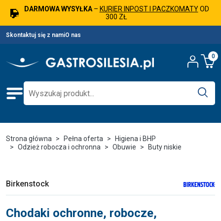
DARMOWA WYSYŁKA
–
KURIER INPOST I PACZKOMATY
OD
300 ZŁ
Skontaktuj się z nami
O nas
0
Strona główna
Pełna oferta
Higiena i BHP
Odzież robocza i ochronna
Obuwie
Buty niskie
Birkenstock
Chodaki ochronne, robocze,