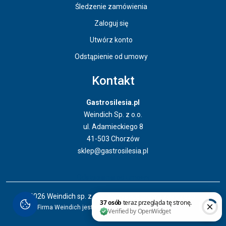
Śledzenie zamówienia
Zaloguj się
Utwórz konto
Odstąpienie od umowy
Kontakt
Gastrosilesia.pl
Weindich Sp. z o.o.
ul. Adamieckiego 8
41-503 Chorzów
sklep@gastrosilesia.pl
Odstąpienie od umowy
© 2026 Weindich sp. z o. o. Wszystkie prawa zastrzeżone.
Firma Weindich jest właścicielem marki Gastrosilesia.