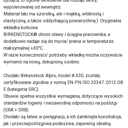
bydlęca, to ogólne określenie dla rodzaju skóry,
wypolerowanej od wewnątrz.
Materiał taki ma szorstką, ale i miękką, włóknistą i
elastyczną, a także oddychającą powierzchnię.) Oryginalna
wkładka korkowa
BIRKENSTOCK® chroni stawy i ścięgna pracownika, a
dodatkowo nadaje się do mycia/ prania w temperaturze
maksymalnej +30°C.
W razie konieczności/ potrzeby wkładkę można oczywiście
wymienić na nową, dokupioną osobno.
Chodaki Birkenstock Alpro, model A 630, zostały
certyfikowane zgodnie z normą EN-PN ISO 20347: 2012 OB
E (kategoria SRC).
Obuwie spełnia wszystkie wymagania, dotyczące wysokich
standardów higieny i niezawodnej odporności na poślizgi
(SRA + SRB).
Chodaki są łatwe w pielęgnacji, a ich zamknięta konstrukcja,
jak i przeciwpoślizgowa podeszwa, zapewnią idealną