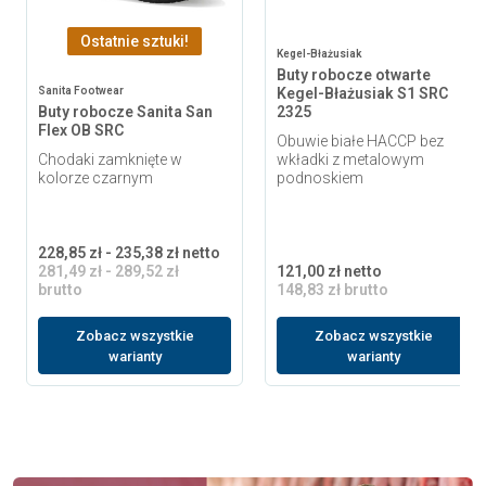
Ostatnie sztuki!
Kegel-Błażusiak
Buty robocze otwarte
Sanita Footwear
Kegel-Błażusiak S1 SRC
Buty robocze Sanita San
2325
Flex OB SRC
Obuwie białe HACCP bez
Chodaki zamknięte w
wkładki z metalowym
kolorze czarnym
podnoskiem
228,85 zł - 235,38 zł netto
281,49 zł - 289,52 zł
121,00 zł netto
brutto
148,83 zł brutto
Zobacz wszystkie
Zobacz wszystkie
warianty
warianty