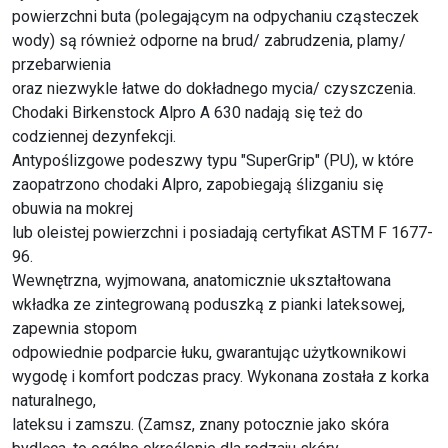
powierzchni buta (polegającym na odpychaniu cząsteczek
wody) są również odporne na brud/ zabrudzenia, plamy/
przebarwienia
oraz niezwykle łatwe do dokładnego mycia/ czyszczenia.
Chodaki Birkenstock Alpro A 630 nadają się też do
codziennej dezynfekcji.
Antypoślizgowe podeszwy typu "SuperGrip" (PU), w które
zaopatrzono chodaki Alpro, zapobiegają ślizganiu się
obuwia na mokrej
lub oleistej powierzchni i posiadają certyfikat ASTM F 1677-
96.
Wewnętrzna, wyjmowana, anatomicznie ukształtowana
wkładka ze zintegrowaną poduszką z pianki lateksowej,
zapewnia stopom
odpowiednie podparcie łuku, gwarantując użytkownikowi
wygodę i komfort podczas pracy. Wykonana została z korka
naturalnego,
lateksu i zamszu. (Zamsz, znany potocznie jako skóra