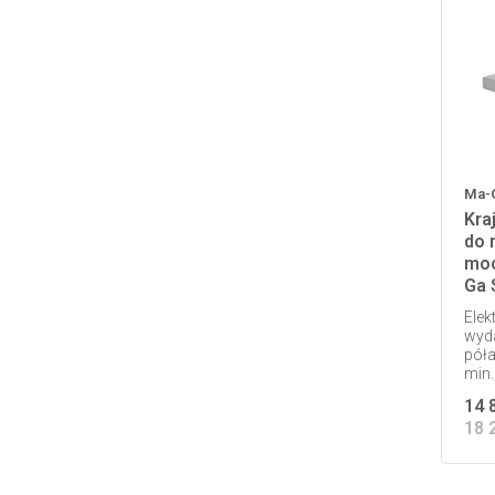
Ma-
Kra
do 
moc
Ga 
Elek
wyda
pół
min.
14 
18 