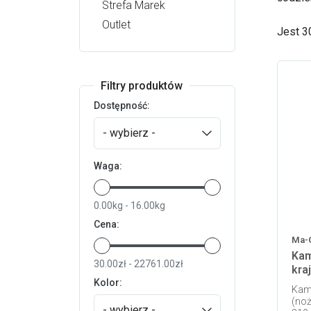
Strefa Marek
Outlet
Jest 3
Filtry produktów
Dostępność:
- wybierz -
Waga:
0.00kg - 16.00kg
Cena:
Ma-
Kam
30.00zł - 22761.00zł
kra
Kolor:
Kami
(noż
- wybierz -