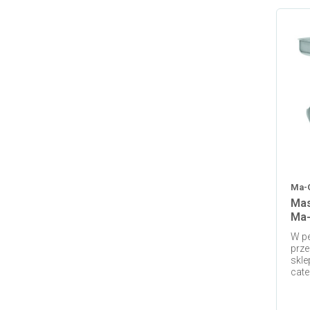
Ma-
Mas
Ma-
W pe
prze
skle
cate