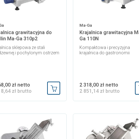
Ga
Ma-Ga
jalnica grawitacyjna do
Krajalnica grawitacyjna M
lin Ma-Ga 310p2
Ga 110N
alnica sklepowa ze stali
Kompaktowa i precyzyjna
dzewnej i pochylonym ostrzem
krajalnica do gastronomii
68,00 zł netto
2 318,00 zł netto
18,64 zł brutto
2 851,14 zł brutto
Dodaj do koszyka