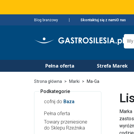
Blog branżowy
Skontaktuj się z nami
O nas
Pełna oferta
Strefa Marek
Strona główna
Marki
Ma-Ga
Podkategorie
Li
cofnij do
Baza
Marka
Pełna oferta
zastos
Towary przeniesione
wyróżn
do Sklepu Rzeźnika
codzie