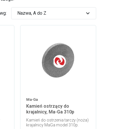
expand_more
 wg:
Nazwa, A do Z
Ma-Ga
Kamień ostrzący do
krajalnicy, Ma-Ga 310p
y
Kamień do ostrzenia tarczy (noża)
krajalnicy MaGa model 310p.