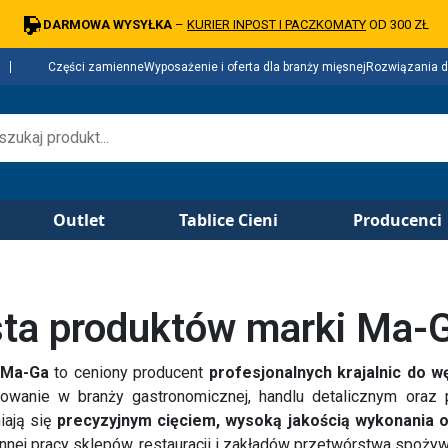
DARMOWA WYSYŁKA
–
KURIER INPOST I PACZKOMATY
OD 300 ZŁ
Części zamienne
Wyposażenie i oferta dla branży mięsnej
Rozwiązania d
Outlet
Tablice Cieni
Producenci
sta produktów marki Ma-
Ma-Ga
to ceniony producent
profesjonalnych krajalnic do wę
owanie w branży gastronomicznej, handlu detalicznym oraz
iają się
precyzyjnym cięciem, wysoką jakością wykonania o
nnej pracy sklepów, restauracji i zakładów przetwórstwa spoży