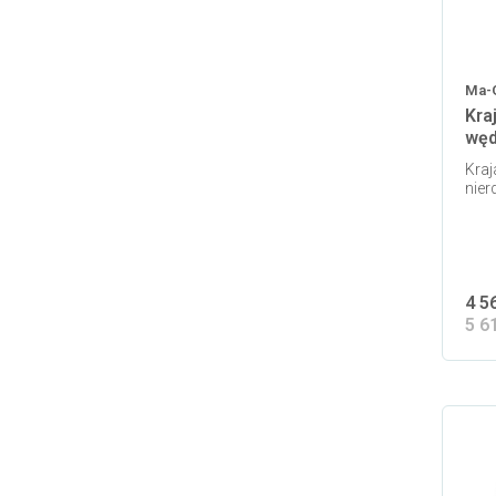
Ma-
Kra
węd
Kraj
nier
4 5
5 6