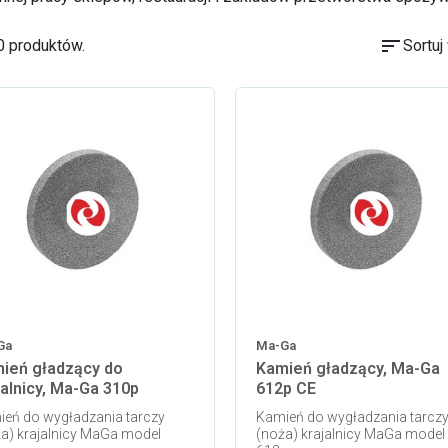
sort
0 produktów.
Sortuj
Ga
Ma-Ga
ień gładzący do
Kamień gładzący, Ma-Ga
jalnicy, Ma-Ga 310p
612p CE
eń do wygładzania tarczy
Kamień do wygładzania tarcz
a) krajalnicy MaGa model
(noża) krajalnicy MaGa model