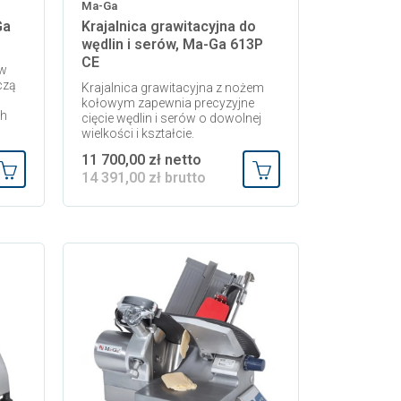
Ma-Ga
Ga
Krajalnica grawitacyjna do
wędlin i serów, Ma-Ga 613P
CE
 w
czą
Krajalnica grawitacyjna z nożem
kołowym zapewnia precyzyjne
ch
cięcie wędlin i serów o dowolnej
wielkości i kształcie.
11 700,00 zł netto
14 391,00 zł brutto
Dodaj do koszyka
Dodaj do koszyka