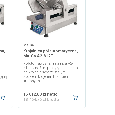
Ma-Ga
na,
Krajalnica półautomatyczna,
Ma-Ga A2-812T
Półutomatyczna krajalnica A2-
812T z nożem pokrytym teflonem
do krojenia sera ze stałym
zyjną
skokiem krojenia i licznikiem
krojonych...
15 012,00 zł netto
18 464,76 zł brutto
Dodaj do koszyka
Dodaj do koszyka