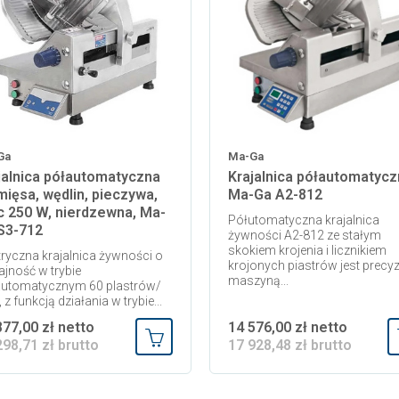
Ga
Ma-Ga
jalnica półautomatyczna
Krajalnica półautomatycz
mięsa, wędlin, pieczywa,
Ma-Ga A2-812
 250 W, nierdzewna, Ma-
Półutomatyczna krajalnica
S3-712
żywności A2-812 ze stałym
skokiem krojenia i licznikiem
tryczna krajalnica żywności o
krojonych piastrów jest precy
jność w trybie
maszyną...
automatycznym 60 plastrów/
, z funkcją działania w trybie...
877,00 zł netto
14 576,00 zł netto
298,71 zł brutto
17 928,48 zł brutto
Dodaj do koszyka