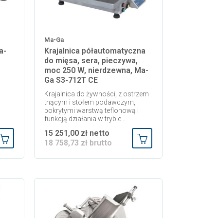
Ma-Ga
a-
Krajalnica półautomatyczna
do mięsa, sera, pieczywa,
moc 250 W, nierdzewna, Ma-
Ga S3-712T CE
Krajalnica do żywności, z ostrzem
tnącym i stołem podawczym,
pokrytymi warstwą teflonową i
funkcją działania w trybie...
15 251,00 zł netto
18 758,73 zł brutto
Dodaj do koszyka
Dodaj do koszyka