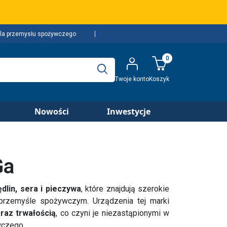
la przemysłu spożywczego
0
Twoje konto
Koszyk
Nowości
Inwestycje
Ga
dlin, sera i pieczywa
, które znajdują szerokie
 przemyśle spożywczym. Urządzenia tej marki
raz trwałością
, co czyni je niezastąpionymi w
wczego.