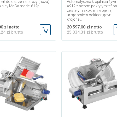
eń do ostrzenia tarczy (noża)
Automatyczna krajalnica żyw
alnicy MaGa model 612p.
A912 z nożem pokrytym teflo
ze stałym skokiem krojenia,
urządzeniem odkładającym
krojone...
00 zł netto
20 597,00 zł netto
,24 zł brutto
25 334,31 zł brutto
Dodaj do koszyka