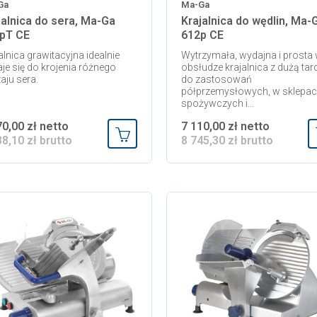
Ga
Ma-Ga
jalnica do sera, Ma-Ga
Krajalnica do wędlin, Ma-
pT CE
612p CE
alnica grawitacyjna idealnie
Wytrzymała, wydajna i prosta
je się do krojenia różnego
obsłudze krajalnica z dużą tar
aju sera.
do zastosowań
półprzemysłowych, w sklepa
spożywczych i...
70,00 zł netto
7 110,00 zł netto
88,10 zł brutto
8 745,30 zł brutto
Dodaj do koszyka