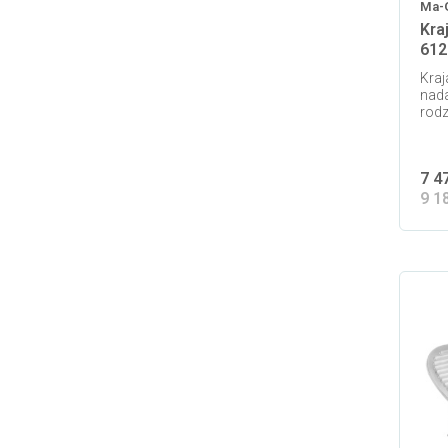
Ma-
Kra
612
Kraj
nada
rodz
7 4
9 1