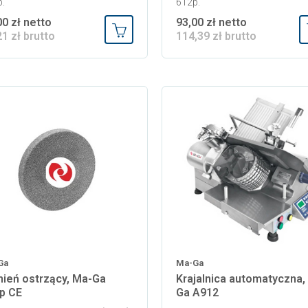
.
612p.
00 zł netto
93,00 zł netto
21 zł brutto
114,39 zł brutto
Dodaj do koszyka
Ga
Ma-Ga
ień ostrzący, Ma-Ga
Krajalnica automatyczna,
p CE
Ga A912