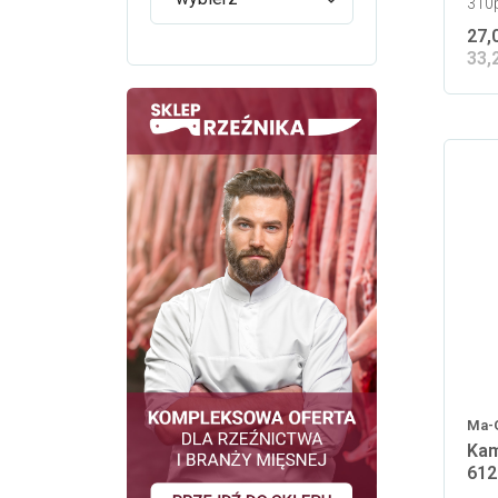
310p
27,
33,
Ma-
Kam
612