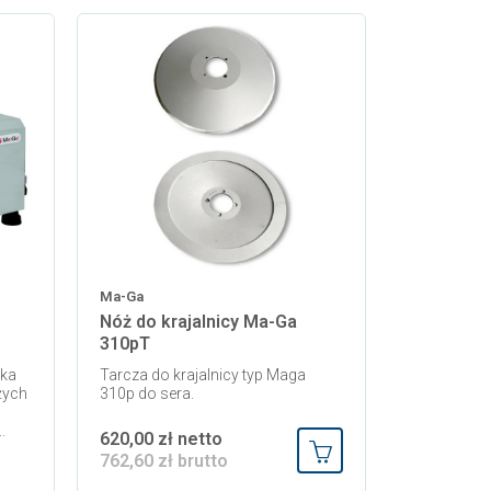
Ma-Ga
Nóż do krajalnicy Ma-Ga
310pT
nka
Tarcza do krajalnicy typ Maga
żych
310p do sera.
.
620,00 zł netto
762,60 zł brutto
Dodaj do koszyka