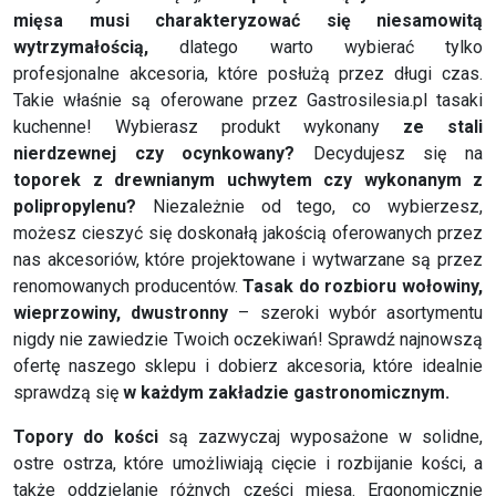
mięsa musi charakteryzować się niesamowitą
wytrzymałością,
dlatego warto wybierać tylko
profesjonalne akcesoria, które posłużą przez długi czas.
Takie właśnie są oferowane przez Gastrosilesia.pl tasaki
kuchenne! Wybierasz produkt wykonany
ze stali
nierdzewnej czy ocynkowany?
Decydujesz się na
toporek z drewnianym uchwytem czy wykonanym z
polipropylenu?
Niezależnie od tego, co wybierzesz,
możesz cieszyć się doskonałą jakością oferowanych przez
nas akcesoriów, które projektowane i wytwarzane są przez
renomowanych producentów.
Tasak do rozbioru wołowiny,
wieprzowiny, dwustronny
– szeroki wybór asortymentu
nigdy nie zawiedzie Twoich oczekiwań! Sprawdź najnowszą
ofertę naszego sklepu i dobierz akcesoria, które idealnie
sprawdzą się
w każdym zakładzie gastronomicznym.
Topory do kości
są zazwyczaj wyposażone w solidne,
ostre ostrza, które umożliwiają cięcie i rozbijanie kości, a
także oddzielanie różnych części mięsa. Ergonomicznie