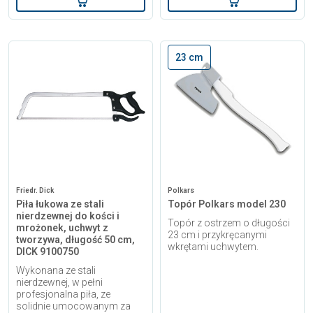
23 cm
Friedr. Dick
Polkars
Piła łukowa ze stali
Topór Polkars model 230
nierdzewnej do kości i
Topór z ostrzem o długości
mrożonek, uchwyt z
23 cm i przykręcanymi
tworzywa, długość 50 cm,
wkrętami uchwytem.
DICK 9100750
Wykonana ze stali
nierdzewnej, w pełni
profesjonalna piła, ze
solidnie umocowanym za