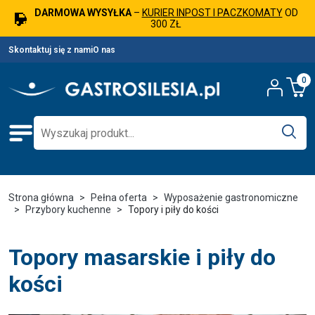
DARMOWA WYSYŁKA
–
KURIER INPOST I PACZKOMATY
OD
300 ZŁ
Skontaktuj się z nami
O nas
0
Strona główna
Pełna oferta
Wyposażenie gastronomiczne
Przybory kuchenne
Topory i piły do kości
Topory masarskie i piły do
kości