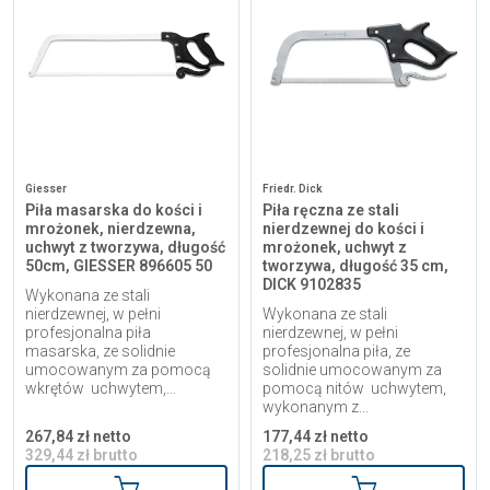
Giesser
Friedr. Dick
Piła masarska do kości i
Piła ręczna ze stali
mrożonek, nierdzewna,
nierdzewnej do kości i
uchwyt z tworzywa, długość
mrożonek, uchwyt z
50cm, GIESSER 896605 50
tworzywa, długość 35 cm,
DICK 9102835
Wykonana ze stali
nierdzewnej, w pełni
Wykonana ze stali
profesjonalna piła
nierdzewnej, w pełni
masarska, ze solidnie
profesjonalna piła, ze
umocowanym za pomocą
solidnie umocowanym za
wkrętów uchwytem,...
pomocą nitów uchwytem,
wykonanym z...
267,84 zł netto
177,44 zł netto
329,44 zł brutto
218,25 zł brutto
Dodaj do koszyka
Dodaj do kosz