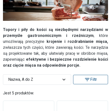
Topory i piły do kości są niezbędnymi narzędziami w
przemyśle gastronomicznym i rzeźniczym
, które
umożliwiają precyzyjne
krojenie i rozdrabnianie mięsa,
zwłaszcza tych części, które zawierają kości. Te narzędzia
są projektowane tak, aby ułatwiały pracę w obróbce mięsa,
zapewniając
efektywne i bezpieczne rozdzielenie kości
oraz cięcie mięsa na odpowiednie porcje.
expand_more
filter_list
Nazwa, A do Z
Filtr
Jest 5 produktów.