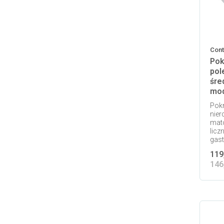
Cont
Pok
pol
śre
mod
Pokr
nier
mat
licz
gast
119
146