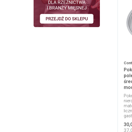
Cont
Pok
pol
śre
mod
Pokr
nier
mat
licz
gast
30,
37,