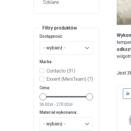
Szklane
Filtry produktów
Wykona
Dostępność:
temper
- wybierz -
odkszt
wilgot
Marka:
Contacto
(31)
Jest 3
Exxent (MerxTeam)
(7)
Cena:
śr
36.00zł - 270.00zł
Materiał wykonania:
- wybierz -