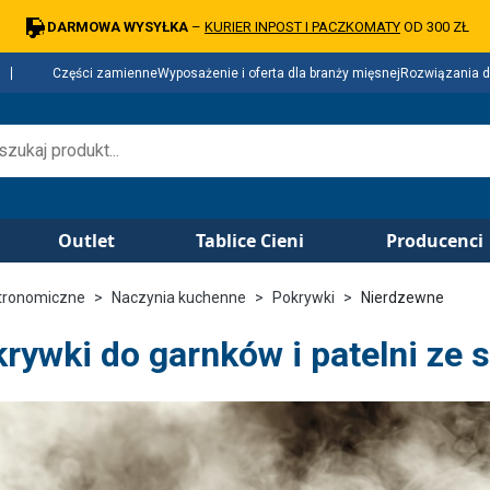
DARMOWA WYSYŁKA
–
KURIER INPOST I PACZKOMATY
OD 300 ZŁ
Części zamienne
Wyposażenie i oferta dla branży mięsnej
Rozwiązania d
Outlet
Tablice Cieni
Producenci
tronomiczne
Naczynia kuchenne
Pokrywki
Nierdzewne
rywki do garnków i patelni ze s