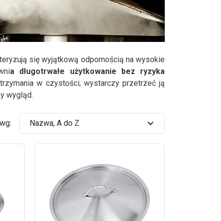
teryzują się wyjątkową odpornością na wysokie
wni
a długotrwałe użytkowanie bez ryzyka
trzymania w czystości; wystarczy przetrzeć ją
ny wygląd.
expand_more
 wg:
Nazwa, A do Z