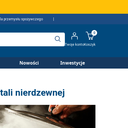
la przemysłu spożywczego
0
Twoje konto
Koszyk
Nowości
Inwestycje
tali nierdzewnej