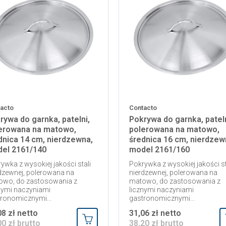
acto
Contacto
rywa do garnka, patelni,
Pokrywa do garnka, pateln
erowana na matowo,
polerowana na matowo,
dnica 14 cm, nierdzewna,
średnica 16 cm, nierdzew
el 2161/140
model 2161/160
ywka z wysokiej jakości stali
Pokrywka z wysokiej jakości st
dzewnej, polerowana na
nierdzewnej, polerowana na
owo, do zastosowania z
matowo, do zastosowania z
nymi naczyniami
licznymi naczyniami
ronomicznymi...
gastronomicznymi...
08 zł netto
31,06 zł netto
00 zł brutto
38,20 zł brutto