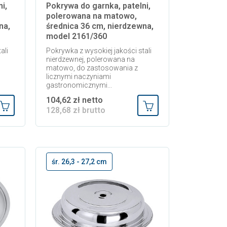
i,
Pokrywa do garnka, patelni,
polerowana na matowo,
na,
średnica 36 cm, nierdzewna,
model 2161/360
ali
Pokrywka z wysokiej jakości stali
nierdzewnej, polerowana na
matowo, do zastosowania z
licznymi naczyniami
gastronomicznymi...
104,62 zł netto
128,68 zł brutto
Dodaj do koszyka
Dodaj do koszyka
śr. 26,3 - 27,2 cm