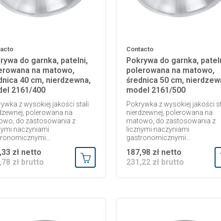
acto
Contacto
rywa do garnka, patelni,
Pokrywa do garnka, pateln
erowana na matowo,
polerowana na matowo,
dnica 40 cm, nierdzewna,
średnica 50 cm, nierdzew
el 2161/400
model 2161/500
ywka z wysokiej jakości stali
Pokrywka z wysokiej jakości st
dzewnej, polerowana na
nierdzewnej, polerowana na
owo, do zastosowania z
matowo, do zastosowania z
nymi naczyniami
licznymi naczyniami
ronomicznymi...
gastronomicznymi...
,33 zł netto
187,98 zł netto
,78 zł brutto
231,22 zł brutto
Dodaj do koszyka