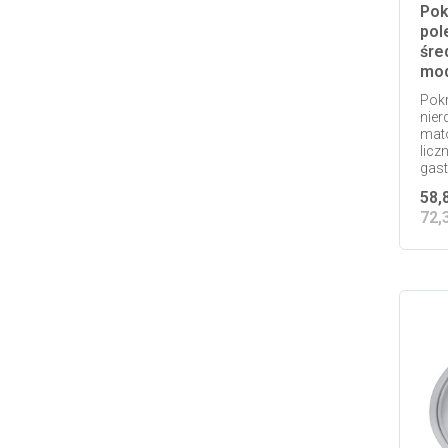
Pok
pol
śre
mod
Pokr
nier
mat
licz
gast
58,
72,