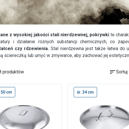
ne z wysokiej jakości stali nierdzewnej, pokrywki
te charak
atury i działanie różnych substancji chemicznych, co zape
ałceń czy rdzewienia.
Stal nierdzewna jest także łatwa do u
ną ściereczką lub umyć w zmywarce, aby zachować jej estetycz
sort
8 produktów.
Sortuj
. 50 cm
śr. 34 cm