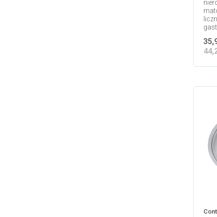
nier
mat
licz
gast
35,
44,
Cont