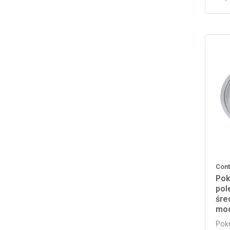
Cont
Pok
pol
śre
mod
Pokr