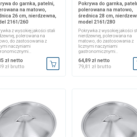
rywa do garnka, patelni,
Pokrywa do garnka, pateln
erowana na matowo,
polerowana na matowo,
dnica 26 cm, nierdzewna,
średnica 28 cm, nierdzew
el 2161/260
model 2161/280
ywka z wysokiej jakości stali
Pokrywka z wysokiej jakości st
dzewnej, polerowana na
nierdzewnej, polerowana na
owo, do zastosowania z
matowo, do zastosowania z
nymi naczyniami
licznymi naczyniami
ronomicznymi...
gastronomicznymi...
85 zł netto
64,89 zł netto
39 zł brutto
79,81 zł brutto
Dodaj do koszyka