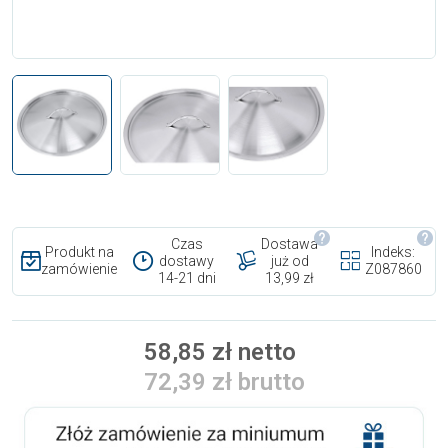
Czas
Dostawa
Produkt na
Indeks:
dostawy
już od
zamówienie
Z087860
14-21 dni
13,99 zł
58,85 zł netto
72,39 zł brutto