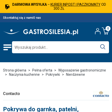
DARMOWA WYSYŁKA
–
KURIER INPOST I PACZKOMATY
OD
300 ZŁ
Skontaktuj się z nami
O nas
0
Strona główna
Pełna oferta
Wyposażenie gastronomiczne
Naczynia kuchenne
Pokrywki
Nierdzewne
Contacto
Pokrywa do garnka, patelni,